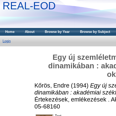
REAL-EOD
Home
About
Browse by Year
Browse by Subject
Login
Egy új szemléletm
dinamikában : akad
ok
Kőrös, Endre
(1994)
Egy új sz
dinamikában : akadémiai székfo
Értekezések, emlékezések . A
05-68160
Text