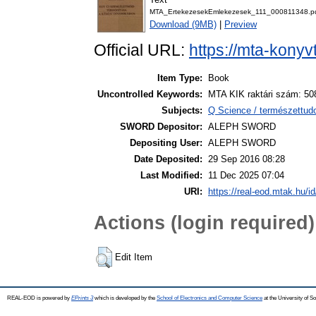
MTA_ErtekezesekEmlekezesek_111_000811348.p
Download (9MB)
|
Preview
Official URL:
https://mta-konyv
Item Type:
Book
Uncontrolled Keywords:
MTA KIK raktári szám: 50
Subjects:
Q Science / természettu
SWORD Depositor:
ALEPH SWORD
Depositing User:
ALEPH SWORD
Date Deposited:
29 Sep 2016 08:28
Last Modified:
11 Dec 2025 07:04
URI:
https://real-eod.mtak.hu/id
Actions (login required)
Edit Item
REAL-EOD is powered by
EPrints 3
which is developed by the
School of Electronics and Computer Science
at the University of 