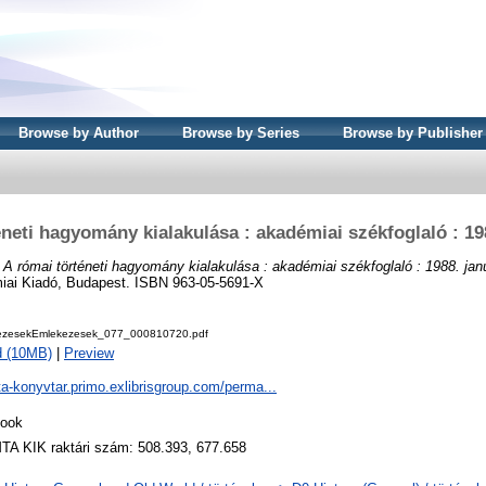
Browse by Author
Browse by Series
Browse by Publisher
neti hagyomány kialakulása : akadémiai székfoglaló : 198
)
A római történeti hagyomány kialakulása : akadémiai székfoglaló : 1988. jan
iai Kiadó, Budapest. ISBN 963-05-5691-X
ezesekEmlekezesek_077_000810720.pdf
d (10MB)
|
Preview
ta-konyvtar.primo.exlibrisgroup.com/perma...
ook
TA KIK raktári szám: 508.393, 677.658