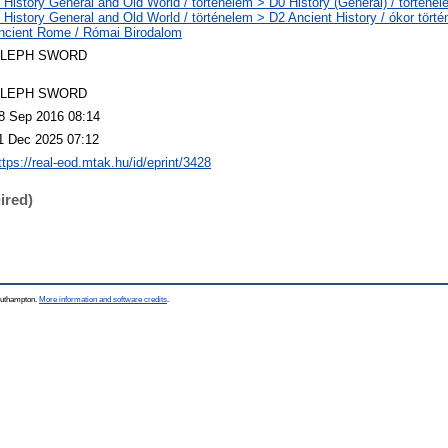
 History General and Old World / történelem > D0 History (General) / történel
 History General and Old World / történelem > D2 Ancient History / ókor törté
ncient Rome / Római Birodalom
LEPH SWORD
LEPH SWORD
8 Sep 2016 08:14
1 Dec 2025 07:12
ttps://real-eod.mtak.hu/id/eprint/3428
ired)
Southampton.
More information and software credits
.