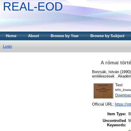
REAL-EOD
Home
About
Browse by Year
Browse by Subject
Login
A római törté
Borzsák, István
(1990
emlékezések . Akadém
Text
MTA_Ertek
Downloa
Official URL:
https://m
Item Type:
B
Uncontrolled
M
Keywords: