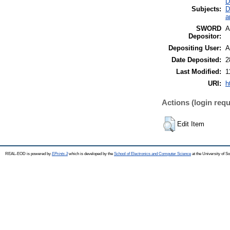
D
Subjects:
D
a
SWORD
A
Depositor:
Depositing User:
A
Date Deposited:
2
Last Modified:
1
URI:
h
Actions (login requ
Edit Item
REAL-EOD is powered by
EPrints 3
which is developed by the
School of Electronics and Computer Science
at the University of 