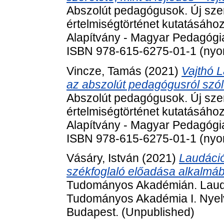
Abszolút pedagógusok. Új sze
értelmiségtörténet kutatásáho
Alapítvány - Magyar Pedagógia
ISBN 978-615-6275-01-1 (nyom
Vincze, Tamás
(2021)
Vajthó L
az abszolút pedagógusról szól
Abszolút pedagógusok. Új sze
értelmiségtörténet kutatásáho
Alapítvány - Magyar Pedagógia
ISBN 978-615-6275-01-1 (nyom
Vásáry, István
(2021)
Laudáció
székfoglaló előadása alkalmáb
Tudományos Akadémián. Laudác
Tudományos Akadémia I. Nyel
Budapest. (Unpublished)