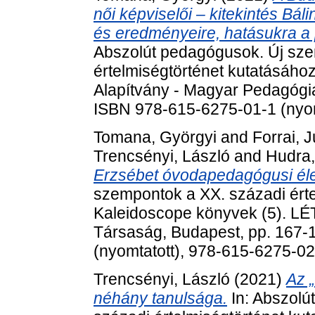
női képviselői ‒ kitekintés Bá
és eredményeire, hatásukra a
Abszolút pedagógusok. Új sze
értelmiségtörténet kutatásáho
Alapítvány - Magyar Pedagógia
ISBN 978-615-6275-01-1 (nyom
Tomana, Györgyi
and
Forrai, J
Trencsényi, László
and
Hudra,
Erzsébet óvodapedagógusi éle
szempontok a XX. századi érte
Kaleidoscope könyvek (5). LÉ
Társaság, Budapest, pp. 167-
(nyomtatott), 978-615-6275-0
Trencsényi, László
(2021)
Az 
néhány tanulsága.
In: Abszolú