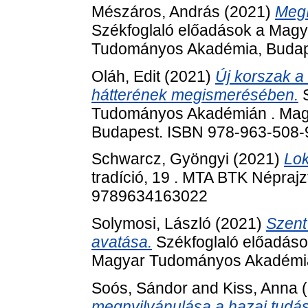
Mészáros, András
(2021)
Megí
Székfoglaló előadások a Mag
Tudományos Akadémia, Budap
Oláh, Edit
(2021)
Új korszak a
hátterének megismerésében.
S
Tudományos Akadémián . Mag
Budapest. ISBN 978-963-508-
Schwarcz, Gyöngyi
(2021)
Lok
tradíció, 19 . MTA BTK Népraj
9789634163022
Solymosi, László
(2021)
Szent 
avatása.
Székfoglaló előadás
Magyar Tudományos Akadémia
Soós, Sándor
and
Kiss, Anna
(
megnyilvánulása a hazai tudás