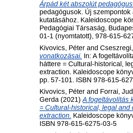
Árpád két abszolút pedagógus f
pedagógusok. Új szempontok a
kutatásához. Kaleidoscope kö
Pedagógiai Társaság, Budapes
01-1 (nyomtatott), 978-615-6
Kivovics, Péter
and
Cseszregi
vonatkozásai.
In: A fogeltávolít
háttere = Cultural-historical, 
extraction. Kaleidoscope köny
pp. 57-101. ISBN 978-615-62
Kivovics, Péter
and
Forrai, Jud
Gerda
(2021)
A fogeltávolítás k
= Cultural-historical, legal an
extraction.
Kaleidoscope könyv
ISBN 978-615-6275-03-5