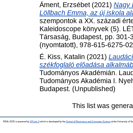
Áment, Erzsébet
(2021)
Nagy 
Löllbach Emma, az új iskola ala
szempontok a XX. századi érte
Kaleidoscope könyvek (5). LÉ
Társaság, Budapest, pp. 301-
(nyomtatott), 978-615-6275-0
É. Kiss, Katalin
(2021)
Laudáció
székfoglaló előadása alkalmáb
Tudományos Akadémián. Laudác
Tudományos Akadémia I. Nyel
Budapest. (Unpublished)
This list was gener
REAL-EOD is powered by
EPrints 3
which is developed by the
School of Electronics and Computer Science
at the University of 