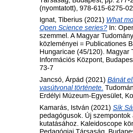
(nyomtatott), 978-615-6275-0
Ignat, Tiberius
(2021)
What mot
Open Science series?
In: Ope
szemmel. A Magyar Tudomány
közleményei = Publicationes 
Hungaricae (45/120). Magyar
Információs Központ, Budapes
73-7
Jancsó, Árpád
(2021)
Bánát el
vasútvonal története.
Tudomány-
Erdélyi Múzeum-Egyesület, Ko
Kamarás, István
(2021)
Sík Sá
pedagógusok. Új szempontok a
kutatásához. Kaleidoscope kö
Pedagógiai Társaság, Budapes