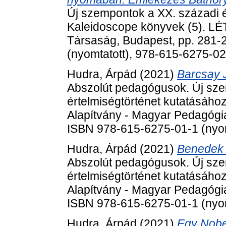
Új szempontok a XX. századi é
Kaleidoscope könyvek (5). LÉ
Társaság, Budapest, pp. 281-
(nyomtatott), 978-615-6275-0
Hudra, Árpád
(2021)
Barcsay 
Abszolút pedagógusok. Új sze
értelmiségtörténet kutatásáho
Alapítvány - Magyar Pedagógia
ISBN 978-615-6275-01-1 (nyom
Hudra, Árpád
(2021)
Benedek 
Abszolút pedagógusok. Új sze
értelmiségtörténet kutatásáho
Alapítvány - Magyar Pedagógia
ISBN 978-615-6275-01-1 (nyom
Hudra, Árpád
(2021)
Egy Nobe