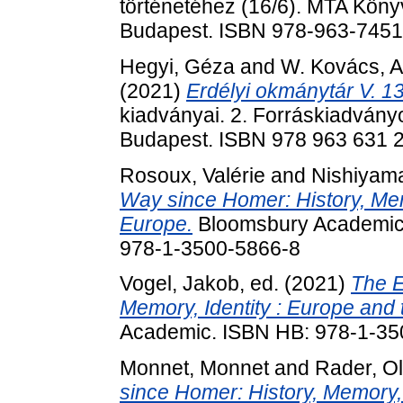
történetéhez (16/6). MTA Köny
Budapest. ISBN 978-963-7451
Hegyi, Géza
and
W. Kovács, 
(2021)
Erdélyi okmánytár V. 1
kiadványai. 2. Forráskiadvány
Budapest. ISBN 978 963 631 
Rosoux, Valérie
and
Nishiyama
Way since Homer: History, Memo
Europe.
Bloomsbury Academic.
978-1-3500-5866-8
Vogel, Jakob
, ed. (2021)
The E
Memory, Identity : Europe and t
Academic. ISBN HB: 978-1-35
Monnet, Monnet
and
Rader, Ol
since Homer: History, Memory, 