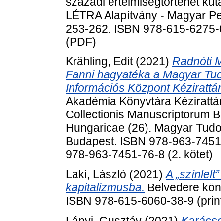
századi értelmiségtörténet ku
LÉTRA Alapítvány - Magyar Pe
253-262. ISBN 978-615-6275-0
(PDF)
Krähling, Edit
(2021)
Radnóti M
Fanni hagyatéka a Magyar Tu
Információs Központ Kézirattárá
Akadémia Könyvtára Kézirattár
Collectionis Manuscriptorum B
Hungaricae (26). Magyar Tud
Budapest. ISBN 978-963-7451-
978-963-7451-76-8 (2. kötet)
Laki, László
(2021)
A „színlelt
kapitalizmusba.
Belvedere köny
ISBN 978-615-6060-38-9 (print
Lányi, Gusztáv
(2021)
Karácso