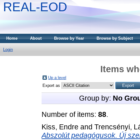
REAL-EOD
Home
About
Browse by Year
Browse by Subject
Login
Items whe
Up a level
Export as
Group by:
No Gro
Number of items:
88
.
Kiss, Endre
and
Trencsényi, L
Abszolút pedagógusok. Új sze