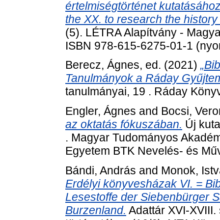
értelmiségtörténet kutatásáho
the XX. to research the history 
(5). LÉTRA Alapítvány - Magy
ISBN 978-615-6275-01-1 (nyom
Berecz, Ágnes
, ed. (2021)
„Bi
Tanulmányok a Ráday Gyűjte
tanulmányai, 19 . Ráday Köny
Engler, Ágnes
and
Bocsi, Vero
az oktatás fókuszában.
Új kut
. Magyar Tudományos Akadémi
Egyetem BTK Nevelés- és Műv
Bándi, András
and
Monok, Ist
Erdélyi könyvesházak VI. = Bib
Lesestoffe der Siebenbürger 
Burzenland.
Adattár XVI-XVIII