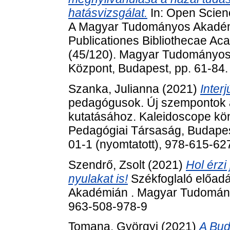
hatásvizsgálat.
In: Open Scien
A Magyar Tudományos Akadém
Publicationes Bibliothecae A
(45/120). Magyar Tudományos
Központ, Budapest, pp. 61-84
Szanka, Julianna
(2021)
Inter
pedagógusok. Új szempontok a
kutatásához. Kaleidoscope kö
Pedagógiai Társaság, Budapes
01-1 (nyomtatott), 978-615-6
Szendrő, Zsolt
(2021)
Hol érzi
nyulakat is!
Székfoglaló előa
Akadémián . Magyar Tudomány
963-508-978-9
Tomana, Györgyi
(2021)
A Bud