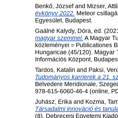
Benkő, József
and
Mizser, Atti
évkönyv 2022.
Meteor csillagá
Egyesület, Budapest.
Gaálné Kalydy, Dóra
, ed. (20
magyar szemmel.
A Magyar T
közleményei = Publicationes 
Hungaricae (45/120). Magyar
Információs Központ, Budapes
Tardos, Katalin
and
Paksi, Ver
Tudományos karrierek a 21. sz
Belvedere Meridionale, Szeged
978-615-6060-46-4 (online, P
Juhász, Erika
and
Kozma, Ta
Társadalmi innováció és tanulás
(8). Debreceni Egyetemi Kiadó