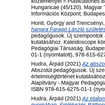
közleményei = Publicationes 
Hungaricae (45/120). Magyar
Információs Központ, Budapes
Honti, György
and
Trencsényi,
hangra Faragó László születé
pedagógusok. Új szempontok a
kutatásához. Kaleidoscope kö
Pedagógiai Társaság, Budapes
01-1 (nyomtatott), 978-615-6
Hudra, Árpád
(2021)
Az abszo
Abszolút pedagógusok. Új sze
értelmiségtörténet kutatásáho
Alapítvány - Magyar Pedagógia
ISBN 978-615-6275-01-1 (nyom
Hudra, Árpád
(2021)
Az etalo
nyomában. Emlékezés Báthory