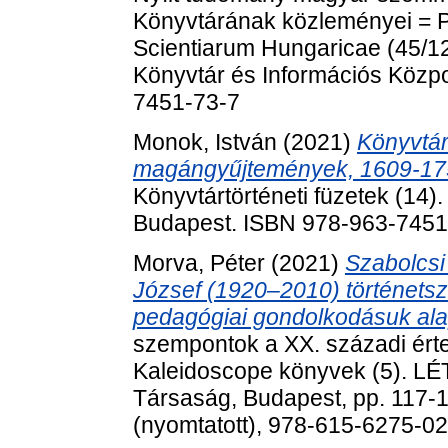
Könyvtárának közleményei = P
Scientiarum Hungaricae (45/
Könyvtár és Információs Közpo
7451-73-7
Monok, István
(2021)
Könyvtárt
magángyűjtemények, 1609-1750
Könyvtártörténeti füzetek (14)
Budapest. ISBN 978-963-7451
Morva, Péter
(2021)
Szabolcsi
József (1920‒2010) történets
pedagógiai gondolkodásuk ala
szempontok a XX. századi érte
Kaleidoscope könyvek (5). LÉ
Társaság, Budapest, pp. 117-
(nyomtatott), 978-615-6275-0