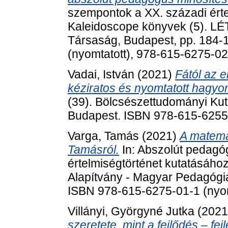
szempontok a XX. századi érte
Kaleidoscope könyvek (5). LÉ
Társaság, Budapest, pp. 184-
(nyomtatott), 978-615-6275-0
Vadai, István
(2021)
Fától az e
kéziratos és nyomtatott hagy
(39). Bölcsészettudományi Kut
Budapest. ISBN 978-615-6255
Varga, Tamás
(2021)
A matema
Tamásról.
In: Abszolút pedagó
értelmiségtörténet kutatásáho
Alapítvány - Magyar Pedagógia
ISBN 978-615-6275-01-1 (nyom
Villányi, Györgyné Jutka
(202
szeretete, mint a fejlődés ‒ fe