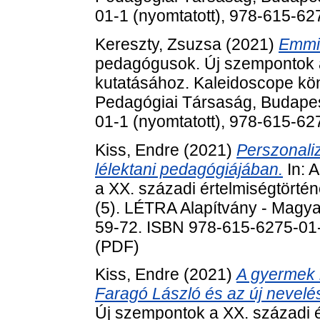
01-1 (nyomtatott), 978-615-6
Kereszty, Zsuzsa
(2021)
Emmi 
pedagógusok. Új szempontok a
kutatásához. Kaleidoscope kö
Pedagógiai Társaság, Budapes
01-1 (nyomtatott), 978-615-6
Kiss, Endre
(2021)
Perszonaliz
lélektani pedagógiájában.
In: 
a XX. századi értelmiségtörté
(5). LÉTRA Alapítvány - Magya
59-72. ISBN 978-615-6275-01-
(PDF)
Kiss, Endre
(2021)
A gyermek k
Faragó László és az új nevelé
Új szempontok a XX. századi é