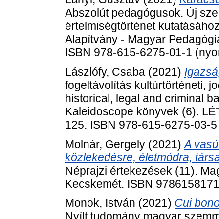
Abszolút pedagógusok. Új sze
értelmiségtörténet kutatásáho
Alapítvány - Magyar Pedagógia
ISBN 978-615-6275-01-1 (nyom
Lászlófy, Csaba
(2021)
Igazsá
fogeltávolítás kultúrtörténeti, j
historical, legal and criminal b
Kaleidoscope könyvek (6). LÉT
125. ISBN 978-615-6275-03-5
Molnár, Gergely
(2021)
A vasú
közlekedésre, életmódra, tár
Néprajzi értekezések (11). Ma
Kecskemét. ISBN 978615817
Monok, István
(2021)
Cui bono
Nyílt tudomány magyar szem