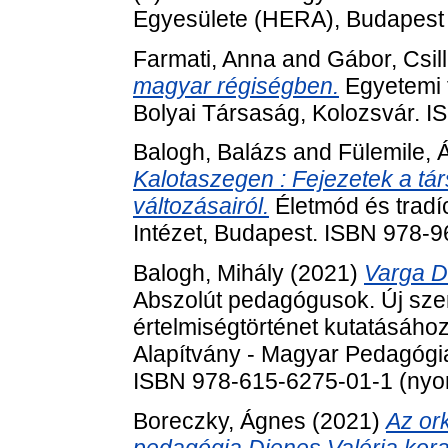
Egyesülete (HERA), Budapest 
Farmati, Anna
and
Gábor, Csil
magyar régiségben.
Egyetemi f
Bolyai Társaság, Kolozsvár. 
Balogh, Balázs
and
Fülemile, 
Kalotaszegen : Fejezetek a tár
változásairól.
Életmód és tradí
Intézet, Budapest. ISBN 978-
Balogh, Mihály
(2021)
Varga D
Abszolút pedagógusok. Új sze
értelmiségtörténet kutatásáho
Alapítvány - Magyar Pedagógia
ISBN 978-615-6275-01-1 (nyom
Boreczky, Ágnes
(2021)
Az or
pedagógia Dienes Valéria kor