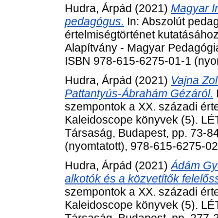
Hudra, Árpád
(2021)
Magyar I
pedagógus.
In: Abszolút peda
értelmiségtörténet kutatásáho
Alapítvány - Magyar Pedagógia
ISBN 978-615-6275-01-1 (nyom
Hudra, Árpád
(2021)
Vajna Zo
Pattantyús-Ábrahám Gézáról.
szempontok a XX. századi érte
Kaleidoscope könyvek (5). LÉ
Társaság, Budapest, pp. 73-8
(nyomtatott), 978-615-6275-0
Hudra, Árpád
(2021)
Ádám Gyö
alkotók és a közvetítők felelős
szempontok a XX. századi érte
Kaleidoscope könyvek (5). LÉ
Társaság, Budapest, pp. 277-