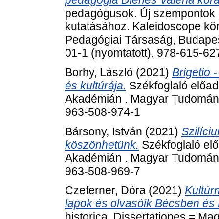
pedagógusok. Új szempontok a
kutatásához. Kaleidoscope kö
Pedagógiai Társaság, Budapes
01-1 (nyomtatott), 978-615-6
Borhy, László
(2021)
Brigetio 
és kultúrája.
Székfoglaló előa
Akadémián . Magyar Tudomány
963-508-974-1
Bársony, István
(2021)
Szilíci
köszönhetünk.
Székfoglaló e
Akadémián . Magyar Tudomány
963-508-969-7
Czeferner, Dóra
(2021)
Kultúr
lapok és olvasóik Bécsben és
historica. Dissertationes = Ma