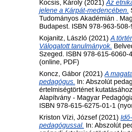
Kocsis, Károly
(2021)
Az etnik
jelene a Kárpát-medencében.
Tudományos Akadémián . Mag
Budapest. ISBN 978-963-508-
Kojanitz, László
(2021)
A törté
Válogatott tanulmányok.
Belved
Szeged. ISBN 978-615-6060-41
(online, PDF)
Koncz, Gábor
(2021)
A magata
pedagógus.
In: Abszolút peda
értelmiségtörténet kutatásáho
Alapítvány - Magyar Pedagógia
ISBN 978-615-6275-01-1 (nyom
Kriston Vízi, József
(2021)
Idő
pedagógussal.
In: Abszolút p