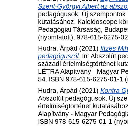
Szent-Györgyi Albert az abszo
pedagógusok. Új szempontok a
kutatásához. Kaleidoscope kö
Pedagógiai Társaság, Budapes
(nyomtatott), 978-615-6275-0
Hudra, Árpád
(2021)
Ittzés Mi
pedagógusról.
In: Abszolút pe
századi értelmiségtörténet ku
LÉTRA Alapítvány - Magyar Pe
54. ISBN 978-615-6275-01-1 (
Hudra, Árpád
(2021)
Kontra G
Abszolút pedagógusok. Új sze
értelmiségtörténet kutatásáho
Alapítvány - Magyar Pedagógia
ISBN 978-615-6275-01-1 (nyom