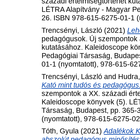
századi értelmiségtörténet ku
LÉTRA Alapítvány - Magyar Pe
26. ISBN 978-615-6275-01-1 (
Trencsényi, László
(2021)
Leh
pedagógusok. Új szempontok a
kutatásához. Kaleidoscope kö
Pedagógiai Társaság, Budapes
01-1 (nyomtatott), 978-615-6
Trencsényi, László
and
Hudra,
Kató mint tudós és pedagógus
szempontok a XX. századi érte
Kaleidoscope könyvek (5). LÉ
Társaság, Budapest, pp. 365-
(nyomtatott), 978-615-6275-0
Tóth, Gyula
(2021)
Adalékok K
abszolút pedagógus minősítés