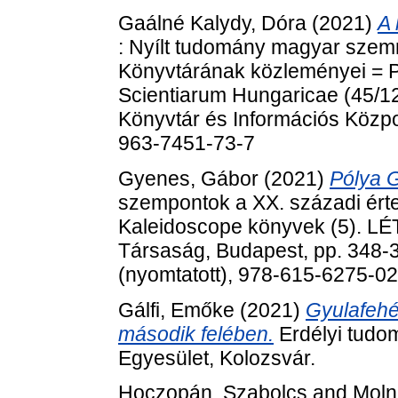
Gaálné Kalydy, Dóra
(2021)
A 
: Nyílt tudomány magyar sze
Könyvtárának közleményei = P
Scientiarum Hungaricae (45/
Könyvtár és Információs Közpo
963-7451-73-7
Gyenes, Gábor
(2021)
Pólya 
szempontok a XX. századi érte
Kaleidoscope könyvek (5). LÉ
Társaság, Budapest, pp. 348-
(nyomtatott), 978-615-6275-0
Gálfi, Emőke
(2021)
Gyulafehé
második felében.
Erdélyi tudo
Egyesület, Kolozsvár.
Hoczopán, Szabolcs
and
Moln