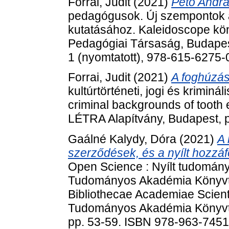
Forrai, Judit
(2021)
Pető Andrá
pedagógusok. Új szempontok a
kutatásához. Kaleidoscope kö
Pedagógiai Társaság, Budapes
1 (nyomtatott), 978-615-6275-
Forrai, Judit
(2021)
A foghúzás
kultúrtörténeti, jogi és kriminál
criminal backgrounds of tooth 
LÉTRA Alapítvány, Budapest, p
Gaálné Kalydy, Dóra
(2021)
A 
szerződések, és a nyílt hozzáf
Open Science : Nyílt tudomá
Tudományos Akadémia Könyvtá
Bibliothecae Academiae Scien
Tudományos Akadémia Könyvtá
pp. 53-59. ISBN 978-963-7451