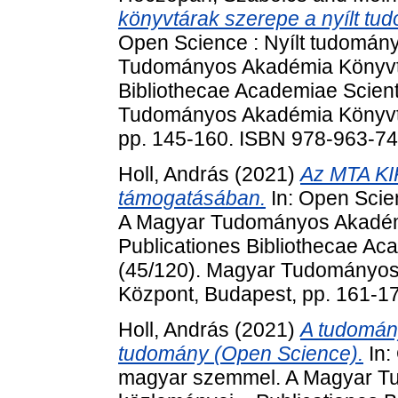
könyvtárak szerepe a nyílt t
Open Science : Nyílt tudomá
Tudományos Akadémia Könyvtá
Bibliothecae Academiae Scien
Tudományos Akadémia Könyvtá
pp. 145-160. ISBN 978-963-7
Holl, András
(2021)
Az MTA KIK
támogatásában.
In: Open Scie
A Magyar Tudományos Akadém
Publicationes Bibliothecae A
(45/120). Magyar Tudományos
Központ, Budapest, pp. 161-1
Holl, András
(2021)
A tudomány
tudomány (Open Science).
In:
magyar szemmel. A Magyar T