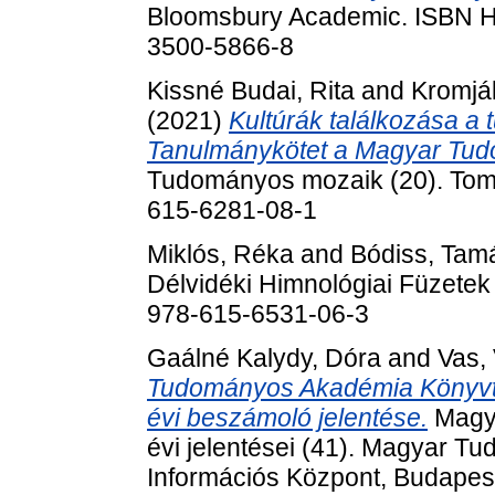
Bloomsbury Academic. ISBN H
3500-5866-8
Kissné Budai, Rita
and
Kromjá
(2021)
Kultúrák találkozása a
Tanulmánykötet a Magyar Tud
Tudományos mozaik (20). Tomo
615-6281-08-1
Miklós, Réka
and
Bódiss, Tam
Délvidéki Himnológiai Füzetek
978-615-6531-06-3
Gaálné Kalydy, Dóra
and
Vas, 
Tudományos Akadémia Könyvtá
évi beszámoló jelentése.
Magy
évi jelentései (41). Magyar 
Információs Központ, Budapes