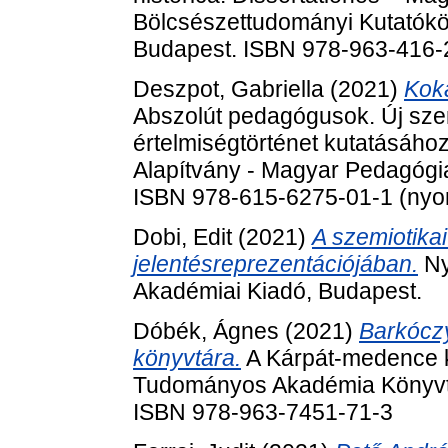
Bölcsészettudományi Kutatókö
Budapest. ISBN 978-963-416-
Deszpot, Gabriella
(2021)
Kok
Abszolút pedagógusok. Új sze
értelmiségtörténet kutatásáho
Alapítvány - Magyar Pedagógia
ISBN 978-615-6275-01-1 (nyom
Dobi, Edit
(2021)
A szemiotika
jelentésreprezentációjában.
Ny
Akadémiai Kiadó, Budapest.
Dóbék, Ágnes
(2021)
Barkócz
könyvtára.
A Kárpát-medence ko
Tudományos Akadémia Könyvtá
ISBN 978-963-7451-71-3