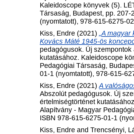
Kaleidoscope könyvek (5). LÉ
Társaság, Budapest, pp. 207-
(nyomtatott), 978-615-6275-0
Kiss, Endre
(2021)
„A magyar k
Kovács Máté 1945-ös koncepci
pedagógusok. Új szempontok a
kutatásához. Kaleidoscope kö
Pedagógiai Társaság, Budapes
01-1 (nyomtatott), 978-615-6
Kiss, Endre
(2021)
A valóságo
Abszolút pedagógusok. Új sze
értelmiségtörténet kutatásáho
Alapítvány - Magyar Pedagógia
ISBN 978-615-6275-01-1 (nyom
Kiss, Endre
and
Trencsényi, L