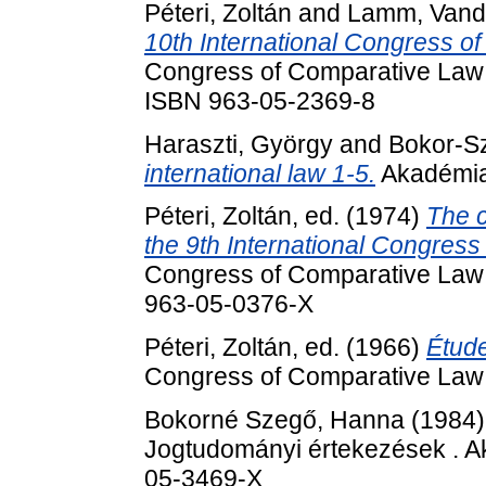
Péteri, Zoltán
and
Lamm, Van
10th International Congress o
Congress of Comparative Law 
ISBN 963-05-2369-8
Haraszti, György
and
Bokor-S
international law 1-5.
Akadémiai
Péteri, Zoltán
, ed. (1974)
The c
the 9th International Congres
Congress of Comparative Law 
963-05-0376-X
Péteri, Zoltán
, ed. (1966)
Étude
Congress of Comparative Law 
Bokorné Szegő, Hanna
(1984
Jogtudományi értekezések . A
05-3469-X