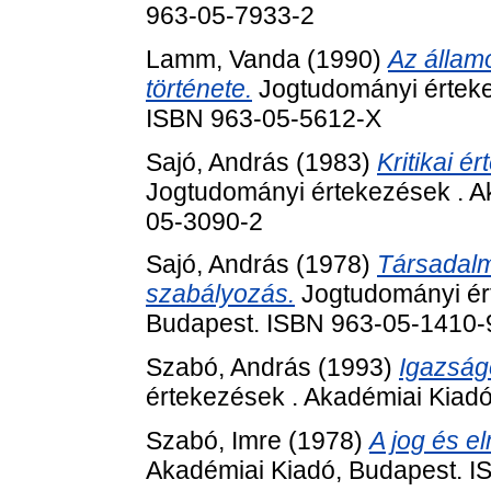
963-05-7933-2
Lamm, Vanda
(1990)
Az államo
története.
Jogtudományi érteke
ISBN 963-05-5612-X
Sajó, András
(1983)
Kritikai é
Jogtudományi értekezések . A
05-3090-2
Sajó, András
(1978)
Társadalm
szabályozás.
Jogtudományi ért
Budapest. ISBN 963-05-1410-
Szabó, András
(1993)
Igazság
értekezések . Akadémiai Kiad
Szabó, Imre
(1978)
A jog és el
Akadémiai Kiadó, Budapest. 