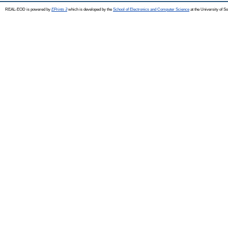
REAL-EOD is powered by
EPrints 3
which is developed by the
School of Electronics and Computer Science
at the University of 