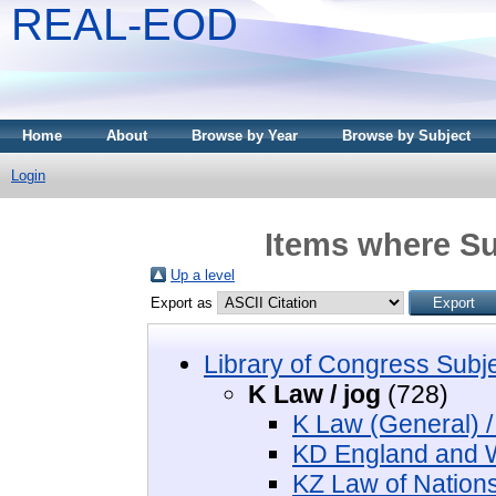
REAL-EOD
Home
About
Browse by Year
Browse by Subject
Login
Items where Su
Up a level
Export as
Library of Congress Subj
K Law / jog
(728)
K Law (General) /
KD England and W
KZ Law of Nations