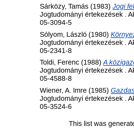
Sárközy, Tamás
(1983)
Jogi f
Jogtudományi értekezések . A
05-3094-5
Sólyom, László
(1980)
Környez
Jogtudományi értekezések . A
05-2341-8
Toldi, Ferenc
(1988)
A közigazg
Jogtudományi értekezések . A
05-4588-8
Wiener, A. Imre
(1985)
Gazdasá
Jogtudományi értekezések . A
05-3524-6
This list was genera