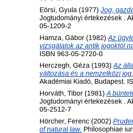
Eörsi, Gyula
(1977)
Jog, gazd
Jogtudományi értekezések . A
05-1209-2
Hamza, Gábor
(1982)
Az ügyle
vizsgálatok az antik jogoktól n
ISBN 963-05-2720-0
Herczegh, Géza
(1993)
Az ál
változása és a nemzetközi jog
Akadémiai Kiadó, Budapest. 
Horváth, Tibor
(1981)
A büntet
Jogtudományi értekezések . A
05-2512-7
Hörcher, Ferenc
(2002)
Pruden
of natural law.
Philosophiae iur