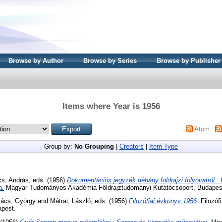
Browse by Author
Browse by Series
Browse by Publisher
Items where Year is 1956
Atom
Group by:
No Grouping
|
Creators
|
Item Type
s, András
, eds. (1956)
Dokumentációs jegyzék néhány földrajzi folyóiratról :
a.
Magyar Tudományos Akadémia Földrajztudományi Kutatócsoport, Budapes
ács, György
and
Mátrai, László
, eds. (1956)
Filozófiai évkönyv 1956.
Filozófi
apest.