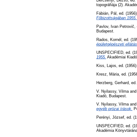
Dercsényi, Dezső
, ed.
topográfiája (2). Akad
Fábián, Pál
, ed. (1956
Főbizottságában 1955.
Pavlov, Ivan Petrovič
,
Budapest.
Rados, Kornél
, ed. (1
épületgépészeti ellátá
UNSPECIFIED, ed. (1
1955.
Akadémiai Kiadó
Kiss, Lajos
, ed. (1956
Kresz, Mária
, ed. (195
Herzberg, Gerhard
, ed
V. Nyilassy, Vilma
an
Kiadó, Budapest.
V. Nyilassy, Vilma
an
egyéb prózai írások.
Pe
Perényi, József
, ed. (
UNSPECIFIED, ed. (1
Akadémia Könyvtárána