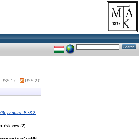
RSS 1.0
RSS 2.0
 Könyvtárunk 1956:2.
t.
ai évkönyv (2).