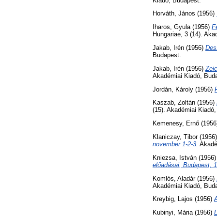
Kiadó, Budapest.
Horváth, János
(1956)
Iharos, Gyula
(1956)
F
Hungariae, 3 (14). Aka
Jakab, Irén
(1956)
Dess
Budapest.
Jakab, Irén
(1956)
Zei
Akadémiai Kiadó, Bud
Jordán, Károly
(1956)
Kaszab, Zoltán
(1956)
(15). Akadémiai Kiadó
Kemenesy, Ernő
(1956
Klaniczay, Tibor
(1956
november 1-2-3.
Akadém
Kniezsa, István
(1956
előadásai, Budapest, 
Komlós, Aladár
(1956)
Akadémiai Kiadó, Bud
Kreybig, Lajos
(1956)
A
Kubinyi, Mária
(1956)
L