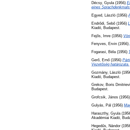
Décsy, Gyula
(1956)
E
eines Sprachdenkmals
Egyed, László
(1956)
A
Endrődi, Sebő
(1956)
L
Kiadó, Budapest.
Fejős, Imre
(1956)
Vör
Fenyves, Ervin
(1956)
Fogarasi, Béla
(1956)
Gerő, Ernő
(1956)
Párt
Vezetőség határozata.
Gozmány, László
(195
Kiadó, Budapest.
Grekov, Boris Dmitriev
Budapest.
Grofcsik, János
(1956
Gulyás, Pál
(1956)
Mag
Haraszthy, Gyula
(195
Akadémiai Kiadó, Bud
Hegedűs, Nándor
(195