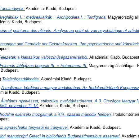
Tanulmányok.
Akadémiai Kiadó, Budapest.
éreglábúak I. : medveállatkák = Archipodiata I. : Tardigrada.
Magyarország áll
démiai Kiadó, Budapest.
ins et peintures des aliénés. Analyse au point de vue psychiatrique et artisti
chnungen und Gemälde der Geisteskranken. Ihre psychiatrische und künstleri
apest.
Fejezetek a klasszikus valószínűségszámításból.
Akadémiai Kiadó, Budapest
Felemás lábfejízes bogarak III. = Heteromera III.
Magyarország állatvilága - 
, Budapest.
)
Talajerőgazdálkodás.
Akadémiai Kiadó, Budapest.
)
A realizmus kérdései a magyar irodalomban. Az Irodalomtörténeti Kongressz
iai Kiadó, Budapest.
)
Általános nyelvészet, stilisztika, nyelvjárástörténet. A 3. Országos Magya
1954. november 11-13.
Akadémiai Kiadó, Budapest.
Irodalmi ellenzéki mozgalmak a XIX. század második felében.
Irodalomtörténe
apest.
z agrotechnika tényezői és irányelvei.
Akadémiai Kiadó, Budapest.
ibri manuscripti Graeci in bibliothecis Budapestinensibus asservati.
Akadémiai