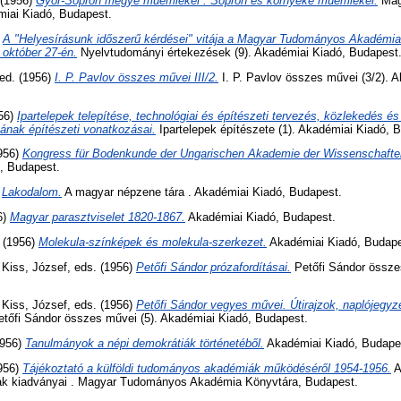
 (1956)
Győr-Sopron megye műemlékei : Sopron és környéke műemlékei.
Mag
émiai Kiadó, Budapest.
)
A "Helyesírásunk időszerű kérdései" vitája a Magyar Tudományos Akadémia
 október 27-én.
Nyelvtudományi értekezések (9). Akadémiai Kiadó, Budapest
 ed. (1956)
I. P. Pavlov összes művei III/2.
I. P. Pavlov összes művei (3/2). 
956)
Ipartelepek telepítése, technológiai és építészeti tervezés, közlekedés és 
sának építészeti vonatkozásai.
Ipartelepek építészete (1). Akadémiai Kiadó, 
956)
Kongress für Bodenkunde der Ungarischen Akademie der Wissenschaften
, Budapest.
)
Lakodalom.
A magyar népzene tára . Akadémiai Kiadó, Budapest.
6)
Magyar parasztviselet 1820-1867.
Akadémiai Kiadó, Budapest.
. (1956)
Molekula-színképek és molekula-szerkezet.
Akadémiai Kiadó, Budape
d
Kiss, József
, eds. (1956)
Petőfi Sándor prózafordításai.
Petőfi Sándor össze
d
Kiss, József
, eds. (1956)
Petőfi Sándor vegyes művei. Útirajzok, naplójegyze
tőfi Sándor összes művei (5). Akadémiai Kiadó, Budapest.
1956)
Tanulmányok a népi demokrátiák történetéből.
Akadémiai Kiadó, Budape
956)
Tájékoztató a külföldi tudományos akadémiák működéséről 1954-1956.
A
k kiadványai . Magyar Tudományos Akadémia Könyvtára, Budapest.