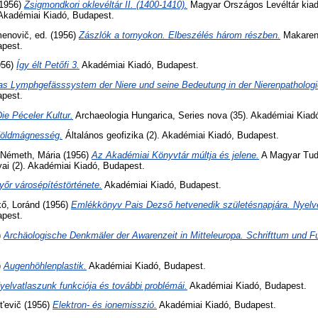
(1956)
Zsigmondkori oklevéltár II. (1400-1410).
Magyar Országos Levéltár kiad
 Akadémiai Kiadó, Budapest.
menovič
, ed. (1956)
Zászlók a tornyokon. Elbeszélés három részben.
Makarenk
apest.
956)
Így élt Petőfi 3.
Akadémiai Kiadó, Budapest.
as Lymphgefässsystem der Niere und seine Bedeutung in der Nierenpathologie
apest.
ie Péceler Kultur.
Archaeologia Hungarica, Series nova (35). Akadémiai Kiad
öldmágnesség.
Általános geofizika (2). Akadémiai Kiadó, Budapest.
 Németh, Mária
(1956)
Az Akadémiai Könyvtár múltja és jelene.
A Magyar Tu
ai (2). Akadémiai Kiadó, Budapest.
yőr városépítéstörténete.
Akadémiai Kiadó, Budapest.
ő, Loránd
(1956)
Emlékkönyv Pais Dezső hetvenedik születésnapjára. Nyelv
apest.
)
Archäologische Denkmäler der Awarenzeit in Mitteleuropa. Schrifttum und F
)
Augenhöhlenplastik.
Akadémiai Kiadó, Budapest.
yelvatlaszunk funkciója és további problémái.
Akadémiai Kiadó, Budapest.
t'evič
(1956)
Elektron- és ionemisszió.
Akadémiai Kiadó, Budapest.