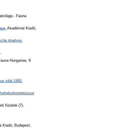
atvilága - Fauna
que.
Akadémiai Kiadó,
sche Analyse.
.
Fauna Hungariae, 9
us vitái 1955.
r Nyelvészkongresszus
ti füzetek (7).
 Kiadó, Budapest.