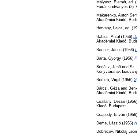
Mályusz, Elemér
, ed. 
Forráskiadványok (3).
Makarenko, Anton Se
Akadémiai Kiadó, Bud
Hatvany, Lajos
, ed. (1
Babics, Antal
(1956)
D
Akadémiai Kiadó, Bud
Banner, János
(1956)
D
Barta, György
(1956)
F
Berlász, Jenő
and
Sz.
Könyvtárának kiadvány
Borbiró, Virgil
(1956)
G
Bárczi, Géza
and
Benk
Akadémiai Kiadó, Bud
Csallány, Dezső
(1956
Kiadó, Budapest.
Csapody, István
(1956
Deme, László
(1956)
N
Dobrecov, Nikolaj Leon