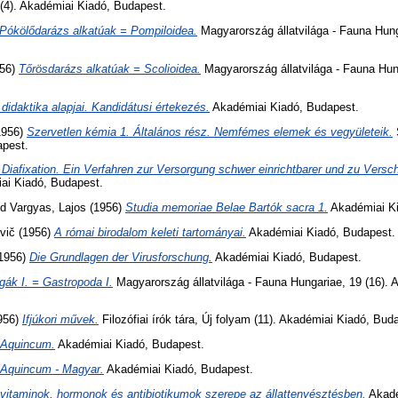
4). Akadémiai Kiadó, Budapest.
Pókölődarázs alkatúak = Pompiloidea.
Magyarország állatvilága - Fauna Hung
56)
Tőrösdarázs alkatúak = Scolioidea.
Magyarország állatvilága - Fauna Hun
 didaktika alapjai. Kandidátusi értekezés.
Akadémiai Kiadó, Budapest.
1956)
Szervetlen kémia 1. Általános rész. Nemfémes elemek és vegyületeik.
apest.
 Diafixation. Ein Verfahren zur Versorgung schwer einrichtbarer und zu Versc
i Kiadó, Budapest.
nd
Vargyas, Lajos
(1956)
Studia memoriae Belae Bartók sacra 1.
Akadémiai Ki
vič
(1956)
A római birodalom keleti tartományai.
Akadémiai Kiadó, Budapest.
1956)
Die Grundlagen der Virusforschung.
Akadémiai Kiadó, Budapest.
gák I. = Gastropoda I.
Magyarország állatvilága - Fauna Hungariae, 19 (16). 
956)
Ifjúkori művek.
Filozófiai írók tára, Új folyam (11). Akadémiai Kiadó, Bud
Aquincum.
Akadémiai Kiadó, Budapest.
Aquincum - Magyar.
Akadémiai Kiadó, Budapest.
vitaminok, hormonok és antibiotikumok szerepe az állattenyésztésben.
Akadé