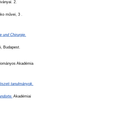
ványai. 2.
o művei, 3 .
 und Chirurgie.
ó, Budapest.
dományos Akadémia
észeti tanulmányok.
undorte.
Akadémiai