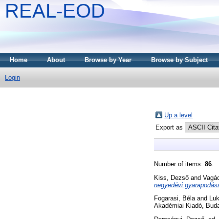
REAL-EOD
Home
About
Browse by Year
Browse by Subject
Login
Up a level
Export as
Number of items:
86
.
Kiss, Dezső
and
Vagác
negyedévi gyarapodás
Fogarasi, Béla
and
Luk
Akadémiai Kiadó, Bud