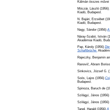
Kálmán összes művei (
Móczár, László
(1956)
Kiadó, Budapest.
N. Bajári, Erzsébet
(19
Kiadó, Budapest.
Nagy, Sándor
(1956)
A
Náray-Szabó, István
(
Akadémiai Kiadó, Bud
Pap, Károly
(1956)
Die
Schaftbrüche.
Akadémia
Rajeczky, Benjamin
a
Ranovič, Abram Boriso
Sinkovics, József G.
(
Soós, Lajos
(1956)
Csi
Budapest.
Spinoza, Baruch de
(1
Szilágyi, János
(1956)
Szilágyi, János
(1956)
Tangl, Harald
(1956)
A 