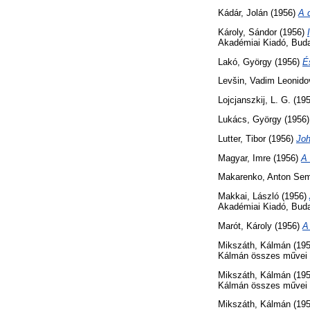
Kádár, Jolán
(1956)
A 
Károly, Sándor
(1956)
Akadémiai Kiadó, Bud
Lakó, György
(1956)
É
Levšin, Vadim Leonido
Lojcjanszkij, L. G.
(19
Lukács, György
(1956
Lutter, Tibor
(1956)
Joh
Magyar, Imre
(1956)
A 
Makarenko, Anton Se
Makkai, László
(1956)
Akadémiai Kiadó, Bud
Marót, Károly
(1956)
A
Mikszáth, Kálmán
(19
Kálmán összes művei (
Mikszáth, Kálmán
(19
Kálmán összes művei (
Mikszáth, Kálmán
(19