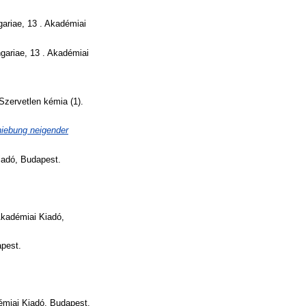
ariae, 13 . Akadémiai
gariae, 13 . Akadémiai
Szervetlen kémia (1).
hiebung neigender
adó, Budapest.
Akadémiai Kiadó,
apest.
miai Kiadó, Budapest.