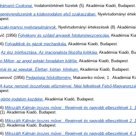
drámaíró Csokonai.
Irodalomtörténeti füzetek (5). Akadémiai Kiadó, Budapest.
Igenévrendszerünk a kódexirodalom első szakaszában.
Nyelvtudományi értek
apest.
szaki-manysi nyelvtanulmányok.
Nyelvtudományi értekezések (8). Akadémiai
vič
(1956)
Folyékony és szilárd anyagok fotolumineszcenciája.
Akadémiai Kia
56)
Folyadékok és gázok mechanikája.
Akadémiai Kiadó, Budapest.
)
Az ész trónfosztása. Az irracionalista filozófia kritikája.
Akadémiai Kiadó, Bu
n Milton, az angol polgári forradalom költője.
Akadémiai Kiadó, Budapest.
máj és az epeutak. Élettan, kórtan, klinikum.
Akadémiai Kiadó, Budapest.
menovič
(1956)
Pedagógiai hősköltemény.
Makarenko művei, 1 . Akadémiai Ki
A kuruc nemzeti összefogás előzményei. Népi felkelések Felső-Magyarorszá
apest.
 görög irodalom kezdetei.
Akadémiai Kiadó, Budapest.
56)
Mikszáth Kálmán összes művei : Regények és nagyobb elbeszélések 1. 
1). Akadémiai Kiadó, Budapest.
56)
Mikszáth Kálmán összes művei : Regények és nagyobb elbeszélések 2. 
2). Akadémiai Kiadó, Budapest.
56)
Mikszáth Kálmán összes művei : Regények és nagyobb elbeszélések 4. 