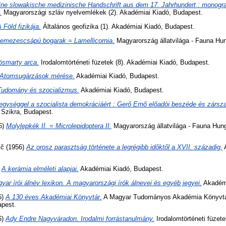
ine slowakische medizinische Handschrift aus dem 17. Jahrhundert : monogr
.
Magyarországi szláv nyelvemlékek (2). Akadémiai Kiadó, Budapest.
 Föld fizikája.
Általános geofizika (1). Akadémiai Kiadó, Budapest.
emezescsápú bogarak = Lamellicornia.
Magyarország állatvilága - Fauna Hun
ösmarty arca.
Irodalomtörténeti füzetek (8). Akadémiai Kiadó, Budapest.
Atomsugárzások mérése.
Akadémiai Kiadó, Budapest.
Tudomány és szocializmus.
Akadémiai Kiadó, Budapest.
egységgel a szocialista demokráciáért : Gerő Ernő előadói beszéde és zársza
Szikra, Budapest.
6)
Molylepkék II. = Microlepidoptera II.
Magyarország állatvilága - Fauna Hung
ič
(1956)
Az orosz parasztság története a legrégibb időktől a XVII. századig.
A
)
A kerámia elméleti alapjai.
Akadémiai Kiadó, Budapest.
yar írói álnév lexikon. A magyarországi írók álnevei és egyéb jegyei.
Akadémi
6)
A 130 éves Akadémiai Könyvtár.
A Magyar Tudományos Akadémia Könyvtár
apest.
6)
Ady Endre Nagyváradon. Irodalmi forrástanulmány.
Irodalomtörténeti füzete