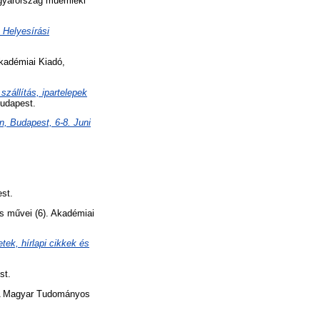
yarország műemléki
 Helyesírási
.
Akadémiai Kiadó,
szállítás, ipartelepek
Budapest.
, Budapest, 6-8. Juni
st.
s művei (6). Akadémiai
tek, hírlapi cikkek és
st.
 Magyar Tudományos