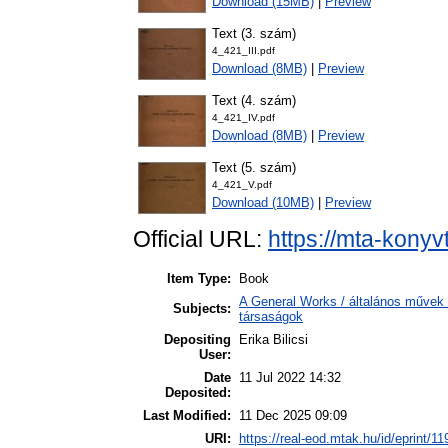
Download (15MB)
|
Preview
Text (3. szám)
4_421_III.pdf
Download (8MB)
|
Preview
Text (4. szám)
4_421_IV.pdf
Download (8MB)
|
Preview
Text (5. szám)
4_421_V.pdf
Download (10MB)
|
Preview
Official URL:
https://mta-konyv
Item Type:
Book
A General Works / általános művek 
Subjects:
társaságok
Depositing
Erika Bilicsi
User:
Date
11 Jul 2022 14:32
Deposited:
Last Modified:
11 Dec 2025 09:09
URI:
https://real-eod.mtak.hu/id/eprint/1