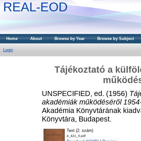
REAL-EOD
Home
About
Browse by Year
Browse by Subject
Login
Tájékoztató a külf
működés
UNSPECIFIED, ed. (1956)
Táj
akadémiák működéséről 1954
Akadémia Könyvtárának kiad
Könyvtára, Budapest.
Text (2. szám)
4_421_II.pdf