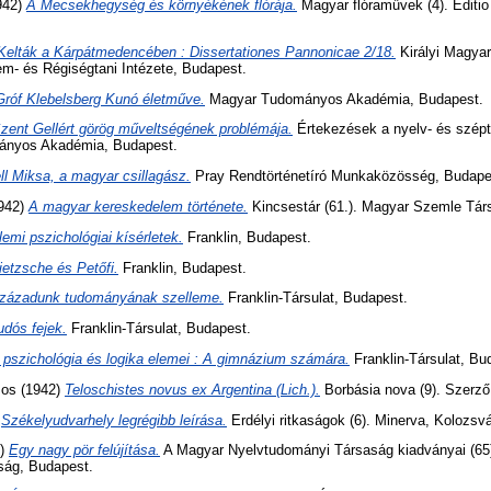
942)
A Mecsekhegység és környékének flórája.
Magyar flóraművek (4). Editio
Kelták a Kárpátmedencében : Dissertationes Pannonicae 2/18.
Királyi Magya
- és Régiségtani Intézete, Budapest.
Gróf Klebelsberg Kunó életműve.
Magyar Tudományos Akadémia, Budapest.
zent Gellért görög műveltségének problémája.
Értekezések a nyelv- és szép
mányos Akadémia, Budapest.
ll Miksa, a magyar csillagász.
Pray Rendtörténetíró Munkaközösség, Budape
942)
A magyar kereskedelem története.
Kincsestár (61.). Magyar Szemle Tár
lemi pszichológiai kísérletek.
Franklin, Budapest.
ietzsche és Petőfi.
Franklin, Budapest.
zázadunk tudományának szelleme.
Franklin-Társulat, Budapest.
udós fejek.
Franklin-Társulat, Budapest.
 pszichológia és logika elemei : A gimnázium számára.
Franklin-Társulat, Bu
mos
(1942)
Teloschistes novus ex Argentina (Lich.).
Borbásia nova (9). Szerző
)
Székelyudvarhely legrégibb leírása.
Erdélyi ritkaságok (6). Minerva, Kolozsvá
2)
Egy nagy pör felújítása.
A Magyar Nyelvtudományi Társaság kiadványai (65
ság, Budapest.