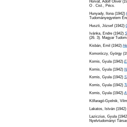
Horvát, Adolf Olivér
(1
O . Cist., Pécs.
Hunyady, Ilona
(1942)
Tudományegyetem Érem
Huszti, József
(1942)
Ivánka, Endre
(1942)
S
(26. 3). Magyar Tudo
Kisbán, Emil
(1942)
He
Komoróczy, György
(1
Kornis, Gyula
(1942)
E
Kornis, Gyula
(1942)
N
Kornis, Gyula
(1942)
S
Kornis, Gyula
(1942)
T
Kornis, Gyula
(1942)
A
Kőfaragó-Gyelnik, Vil
Lakatos, István
(1942
Laziczius, Gyula
(194
Nyelvtudományi Társa