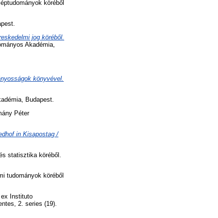
zéptudományok köréből
pest.
reskedelmi jog köréből.
dományos Akadémia,
ványosságok könyvével.
adémia, Budapest.
mány Péter
edhof in Kisapostag /
 statisztika köréből.
lmi tudományok köréből
ex Instituto
tes, 2. series (19).