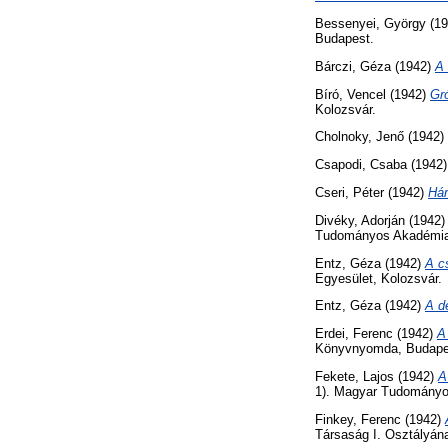
Bessenyei, György
(19
Budapest.
Bárczi, Géza
(1942)
A 
Bíró, Vencel
(1942)
Gr
Kolozsvár.
Cholnoky, Jenő
(1942)
Csapodi, Csaba
(1942
Cseri, Péter
(1942)
Hár
Divéky, Adorján
(1942
Tudományos Akadémia
Entz, Géza
(1942)
A c
Egyesület, Kolozsvár.
Entz, Géza
(1942)
A d
Erdei, Ferenc
(1942)
A
Könyvnyomda, Budape
Fekete, Lajos
(1942)
A
1). Magyar Tudományo
Finkey, Ferenc
(1942)
Társaság I. Osztályán