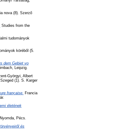
ományi Társaság,
a nova (8). Szerző
.
Studies from the
adalmi tudományok
dományok köréből (5.
us dem Gebiet vo
rnbach, Leipzig.
ent-Györgyi, Albert
 Szeged (1). S. Karger
ure française.
Francia
ár.
lemi életének
 Nyomda, Pécs.
törvényeiről és