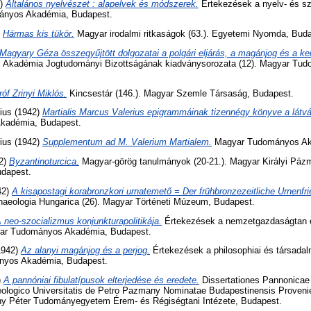
2)
Általános nyelvészet : alapelvek és módszerek.
Értekezések a nyelv- és s
mányos Akadémia, Budapest.
)
Hármas kis tükör.
Magyar irodalmi ritkaságok (63.). Egyetemi Nyomda, Buda
Magyary Géza összegyűjtött dolgozatai a polgári eljárás, a magánjog és a ke
Akadémia Jogtudományi Bizottságának kiadványsorozata (12). Magyar Tu
róf Zrinyi Miklós.
Kincsestár (146.). Magyar Szemle Társaság, Budapest.
ius
(1942)
Martialis Marcus Valerius epigrammáinak tizennégy könyve a lát
kadémia, Budapest.
ius
(1942)
Supplementum ad M. Valerium Martialem.
Magyar Tudományos Ak
2)
Byzantinoturcica.
Magyar-görög tanulmányok (20-21.). Magyar Királyi Páz
dapest.
42)
A kisapostagi korabronzkori urnatemető = Der frühbronzezeitliche Urnenfri
aeologia Hungarica (26). Magyar Történeti Múzeum, Budapest.
 neo-szocializmus konjunkturapolitikája.
Értekezések a nemzetgazdaságtan és
gyar Tudományos Akadémia, Budapest.
1942)
Az alanyi magánjog és a perjog.
Értekezések a philosophiai és társada
ányos Akadémia, Budapest.
)
A pannóniai fibulatípusok elterjedése és eredete.
Dissertationes Pannonicae 
ologico Universitatis de Petro Pazmany Nominatae Budapestinensis Provenien
ny Péter Tudományegyetem Érem- és Régiségtani Intézete, Budapest.