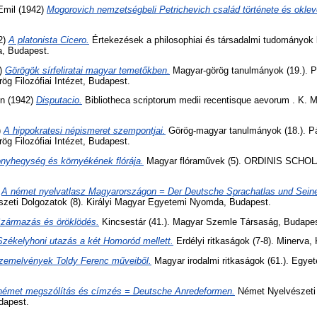
Emil
(1942)
Mogorovich nemzetségbeli Petrichevich család története és oklevé
2)
A platonista Cicero.
Értekezések a philosophiai és társadalmi tudományok k
, Budapest.
)
Görögök sírfeliratai magyar temetőkben.
Magyar-görög tanulmányok (19.). 
 Filozófiai Intézet, Budapest.
on
(1942)
Disputacio.
Bibliotheca scriptorum medii recentisque aevorum . K.
)
A hippokratesi népismeret szempontjai.
Görög-magyar tanulmányok (18.). 
 Filozófiai Intézet, Budapest.
nyhegység és környékének flórája.
Magyar flóraművek (5). ORDINIS SCH
)
A német nyelvatlasz Magyarországon = Der Deutsche Sprachatlas und Sein
eti Dolgozatok (8). Királyi Magyar Egyetemi Nyomda, Budapest.
zármazás és öröklödés.
Kincsestár (41.). Magyar Szemle Társaság, Budapes
Székelyhoni utazás a két Homoród mellett.
Erdélyi ritkaságok (7-8). Minerva, 
zemelvények Toldy Ferenc műveiből.
Magyar irodalmi ritkaságok (61.). Egy
német megszólítás és címzés = Deutsche Anredeformen.
Német Nyelvészeti 
dapest.