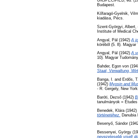
UNSPECIFIED, ed. (1
Budapest.
Kőfaragó-Gyelnik, Vil
kiadása, Pécs.
Szent-Györgyi, Albert
,
Institute of Medical C
Angyal, Pál
(1942)
A j
köréből (5. 8). Magya
Angyal, Pál
(1942)
A v
10). Magyar Tudomány
Bahder, Egon von
(194
Staat, Verwaltung, Wi
Banga, I.
and
Erdős, T
(1942)
Myosin and Musc
- R. Gergely, New York
Baróti, Dezső
(1942)
B
tanulmányok = Études f
Benedek, Klára
(1942)
történetéhez.
Danubia 
Besenyő, Sándor
(194
Bessenyei, György
(19
nevezetesebb viselt dol