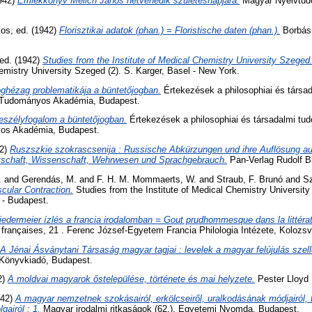
942)
Emlékkönyv Melich János hetvenedik születésnapjára.
Magyar Nyelvtud
mos
, ed. (1942)
Florisztikai adatok (phan.) = Floristische daten (phan.).
Borbási
 ed. (1942)
Studies from the Institute of Medical Chemistry University Szeged
hemistry University Szeged (2). S. Karger, Basel - New York.
oghézag problematikája a büntetőjogban.
Értekezések a philosophiai és társ
r Tudományos Akadémia, Budapest.
eszélyfogalom a büntetőjogban.
Értekezések a philosophiai és társadalmi tu
os Akadémia, Budapest.
2)
Ruszszkie szokrascsenija : Russische Abkürzungen und ihre Auflösung a
rtschaft, Wissenschaft, Wehrwesen und Sprachgebrauch.
Pan-Verlag Rudolf Bi
.
and
Gerendás, M.
and
F. H. M. Mommaerts, W.
and
Straub, F. Brunó
and
Sz
ular Contraction.
Studies from the Institute of Medical Chemistry University
 - Budapest.
iedermeier ízlés a francia irodalomban = Gout prudhommesque dans la littérat
rançaises, 21 . Ferenc József-Egyetem Francia Philologia Intézete, Kolozsv
A Jénai Ásványtani Társaság magyar tagjai : levelek a magyar felújulás szel
Könyvkiadó, Budapest.
2)
A moldvai magyarok őstelepülése, története és mai helyzete.
Pester Lloyd
42)
A magyar nemzetnek szokásairól, erkölcseiről, uralkodásának módjairól, 
gairól : 1.
Magyar irodalmi ritkaságok (62.). Egyetemi Nyomda, Budapest.