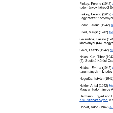
Finkey, Ferenc
(1942)
tudományok köréből (
Finkey, Ferenc
(1942)
Fegyintézet Könyvnyo
Fodor, Ferenc
(1942)
A
Fried, Margit
(1942)
Bo
Galambos, László
(19
kiadványai (64). Magy
Gáldi, László
(1942)
Ma
Halasi Kun, Tibor
(194
(4). Société Kőrösi C
Halász, Emma
(1942)
tanulmányok = Études f
Hegedüs, István
(1942
Hekler, Antal
(1942)
He
Magyar Tudományos A
Hermann, Egyed
and
E
XIX. század elején.
A V
Horvát, Adolf
(1942)
A 