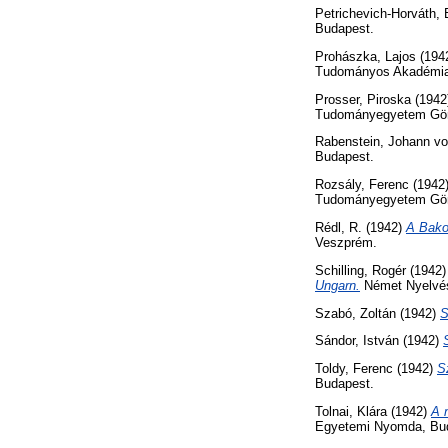
Petrichevich-Horváth, 
Budapest.
Prohászka, Lajos
(194
Tudományos Akadémia
Prosser, Piroska
(1942
Tudományegyetem Görög
Rabenstein, Johann v
Budapest.
Rozsály, Ferenc
(1942
Tudományegyetem Görög
Rédl, R.
(1942)
A Bako
Veszprém.
Schilling, Rogér
(1942
Ungarn.
Német Nyelvész
Szabó, Zoltán
(1942)
S
Sándor, István
(1942)
Toldy, Ferenc
(1942)
S
Budapest.
Tolnai, Klára
(1942)
A 
Egyetemi Nyomda, Bu