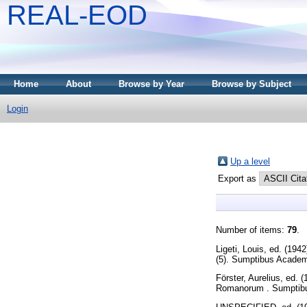
REAL-EOD
Home
About
Browse by Year
Browse by Subject
Login
Up a level
Export as
Number of items:
79
.
Ligeti, Louis
, ed. (194
(5). Sumptibus Academ
Förster, Aurelius
, ed. 
Romanorum . Sumptibus