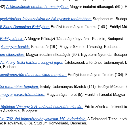
42)
A társaságnak eredete és országlása.
Magyar irodalmi ritkaságok (59.).
nyelvtörténet felhasználása az élő nyelvek tanításában.
Stephaneum, Budape
óf Zichy Domonkos Erdélyben.
Erdélyi tudományos füzetek (140.). Erdélyi M
Erdélyi képek.
A Magyar Földrajzi Társaság könyvtára . Franklin, Budapest.
)
A magyar barokk.
Kincsestár (16.). Magyar Szemle Társaság, Budapest.
om elbeszélés.
Magyar irodalmi ritkaságok (60.). Egyetemi Nyomda, Budapes
)
Az Arany Bulla hatása a lengyel jogra.
Értekezések a történeti tudományok kö
, Budapest.
sicsókeresztúri római katolikus templom.
Erdélyi tudományos füzetek (134). 
ési református templom.
Erdélyi tudományos füzetek (141). Erdélyi Múzeum-E
 magyar paraszttársadalom.
Magyarságismeret (5). Franklin-Társulat Magyar I
st.
 törökkori Vác egy XVI. századi összeírás alapján.
Értekezések a történeti t
s Akadémia, Budapest.
Az 1792. évi büntetőtörvényjavaslat 150. évfordulója.
A Debreceni Tisza Ist
ak Kiadványai, 8 (8). Stúdium Könyvkiadó, Debrecen.