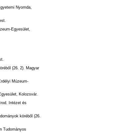
 Egyetemi Nyomda,
st.
úzeum-Egyesület,
t.
réből (26. 2). Magyar
Erdélyi Múzeum-
gyesület, Kolozsvár.
rod. Intézet és
udományok köréből (26.
ván Tudományos