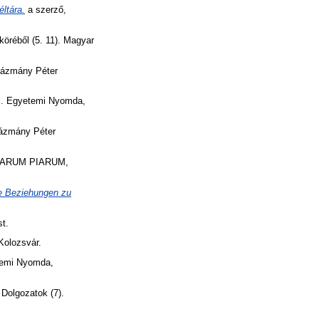
ltára.
a szerző,
öréből (5. 11). Magyar
Pázmány Péter
 M. Egyetemi Nyomda,
Pázmány Péter
OLARUM PIARUM,
e Beziehungen zu
t.
Kolozsvár.
etemi Nyomda,
Dolgozatok (7).