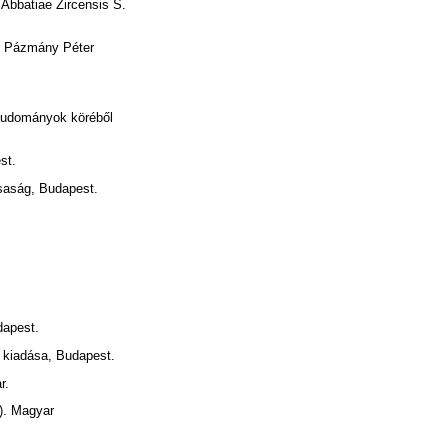
 Abbatiae Zircensis S.
r Pázmány Péter
tudományok köréből
st.
saság, Budapest.
dapest.
 kiadása, Budapest.
r.
). Magyar