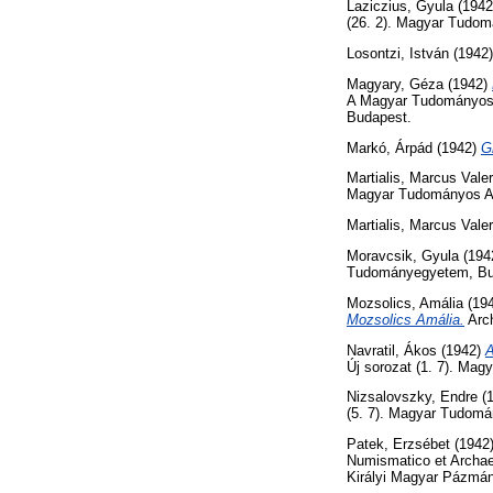
Laziczius, Gyula
(194
(26. 2). Magyar Tudo
Losontzi, István
(1942
Magyary, Géza
(1942)
A Magyar Tudományos 
Budapest.
Markó, Árpád
(1942)
G
Martialis, Marcus Valer
Magyar Tudományos A
Martialis, Marcus Valer
Moravcsik, Gyula
(194
Tudományegyetem, Bu
Mozsolics, Amália
(19
Mozsolics Amália.
Arch
Navratil, Ákos
(1942)
A
Új sorozat (1. 7). Ma
Nizsalovszky, Endre
(
(5. 7). Magyar Tudom
Patek, Erzsébet
(1942
Numismatico et Archae
Királyi Magyar Pázmá