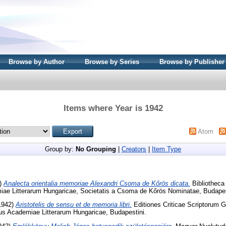
Browse by Author
Browse by Series
Browse by Publisher
Items where Year is 1942
Atom
Group by:
No Grouping
|
Creators
|
Item Type
2)
Analecta orientalia memoriae Alexandri Csoma de Kőrös dicata.
Bibliotheca 
iae Litterarum Hungaricae, Societatis a Csoma de Kőrös Nominatae, Budape
(1942)
Aristotelis de sensu et de memoria libri.
Editiones Criticae Scriptorum 
 Academiae Litterarum Hungaricae, Budapestini.