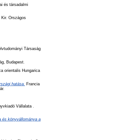
i és társadalmi
 Kir. Országos
lvtudományi Társaság
ág, Budapest.
ca orientalis Hungarica
rszági hatása.
Francia
ár.
kiadó Vállalata .
 és könyvállománya a