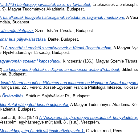
Az 1843-i büntetőjogi javaslatok száz év távlatából.
Értekezések a philosophia
5. 9). Magyar Tudományos Akadémia, Budapest.
A fiatalkorúak felügyelő hatóságának feladata és tagjainak munkaköre.
A Váci
mdája, Budapest.
 Jászság életrajza.
Szent István Társulat, Budapest.
dnár Ilus pályaválasztása.
Dante, Budapest.
42)
A szentírási eredetű személynevek a Váradi Regestrumban.
A Magyar Nye
ar Nyelvtudományi Társaság, Budapest.
gyar-román szellemi kapcsolatok.
Kincsestár (136.). Magyar Szemle Társas
2)
La langue des kiptchaks : d'après un manuscrit arabe d'Istanboul.
Bibliothe
soma, Budapest.
Désiré Nisard ses idées littéraires son influence en Hongrie = Nisard magyaro
rançaises, 22 . Ferenc József-Egyetem Francia Philologia Intézete, Kolozsv
)
Őrségváltás.
Stádium Sajtóvállalat Rt., Budapest.
kler Antal válogatott kisebb dolgozatai.
A Magyar Tudományos Akadémia Könyv
kadémia, Budapest.
berhardt, Béla
(1942)
A Veszprémi Egyházmegye papságának könyvkultúrája
eszprémi egyházmegye múltjából, 8 . [s.n.], Veszprém.
Mecsekhegység és déli síkjának növényzete 1.
Ciszterci rend, Pécs.