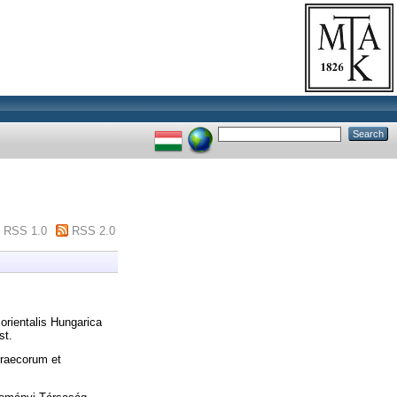
RSS 1.0
RSS 2.0
orientalis Hungarica
st.
Graecorum et