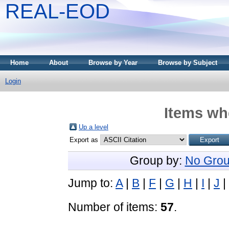
REAL-EOD
Home
About
Browse by Year
Browse by Subject
Login
Items whe
Up a level
Export as
Group by:
No Grou
Jump to:
A
|
B
|
F
|
G
|
H
|
I
|
J
|
Number of items:
57
.