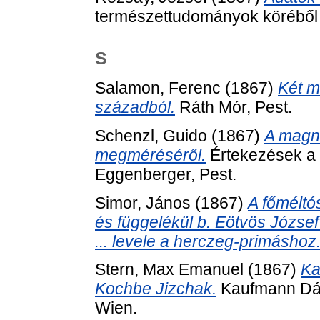
természettudományok köréből (
S
Salamon, Ferenc
(1867)
Két m
századból.
Ráth Mór, Pest.
Schenzl, Guido
(1867)
A magne
megméréséről.
Értekezések a 
Eggenberger, Pest.
Simor, János
(1867)
A főméltó
és függelékül b. Eötvös József
... levele a herczeg-primáshoz
Stern, Max Emanuel
(1867)
Ka
Kochbe Jizchak.
Kaufmann Dávi
Wien.