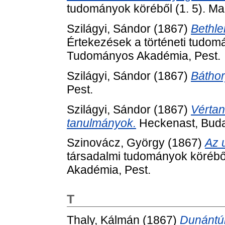
tudományok köréből (1. 5). M
Szilágyi, Sándor
(1867)
Bethle
Értekezések a történeti tudom
Tudományos Akadémia, Pest.
Szilágyi, Sándor
(1867)
Báthor
Pest.
Szilágyi, Sándor
(1867)
Vértan
tanulmányok.
Heckenast, Buda
Szinovácz, György
(1867)
Az 
társadalmi tudományok körébő
Akadémia, Pest.
T
Thaly, Kálmán
(1867)
Dunántúl