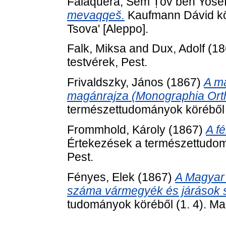
Falaquera, Šem Ṭov ben Yose
mevaqqeš.
Kaufmann Dávid kön
Tsova' [Aleppo].
Falk, Miksa
and
Dux, Adolf
(18
testvérek, Pest.
Frivaldszky, János
(1867)
A m
magánrajza (Monographia Ort
természettudományok köréből (
Frommhold, Károly
(1867)
A fé
Értekezések a természettudom
Pest.
Fényes, Elek
(1867)
A Magyar
száma vármegyék és járások s
tudományok köréből (1. 4). M