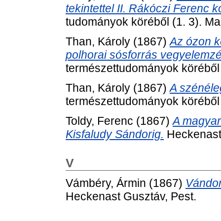
tekintettel II. Rákóczi Ferenc k
tudományok köréből (1. 3). M
Than, Károly
(1867)
Az ózon k
polhorai sósforrás vegyelemz
természettudományok köréből (
Than, Károly
(1867)
A szénéle
természettudományok köréből (
Toldy, Ferenc
(1867)
A magyar 
Kisfaludy Sándorig.
Heckenast,
V
Vámbéry, Ármin
(1867)
Vándor
Heckenast Gusztáv, Pest.