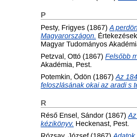
P
Pesty, Frigyes
(1867)
A perdön
Magyarországon.
Értekezések 
Magyar Tudományos Akadémia
Petzval, Ottó
(1867)
Felsőbb m
Akadémia, Pest.
Potemkin, Ödön
(1867)
Az 184
feloszlásának okai az aradi s 
R
Réső Ensel, Sándor
(1867)
Az
kézikönyv.
Heckenast, Pest.
Rózsay, József
(1867)
Adatok