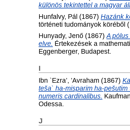
különös tekintettel a magyar á
Hunfalvy, Pál
(1867)
Hazánk kö
történeti tudományok köréből (
Hunyady, Jenő
(1867)
A pólus
elve.
Értekezések a mathematik
Eggenberger, Budapest.
I
Ibn `Ezra’, ’Avraham
(1867)
Ka
teša` ha-misparim ha-pešutim
numeris cardinalibus.
Kaufmann
Odessa.
J