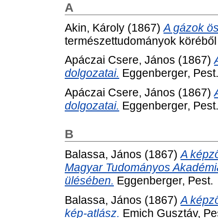
A
Akin, Károly
(1867)
A gázok ö
természettudományok köréből (
Apáczai Csere, János
(1867)
dolgozatai.
Eggenberger, Pest
Apáczai Csere, János
(1867)
dolgozatai.
Eggenberger, Pest
B
Balassa, János
(1867)
A képző
Magyar Tudományos Akadémia 
ülésében.
Eggenberger, Pest.
Balassa, János
(1867)
A képző
kép-atlász.
Emich Gusztáv, Pes