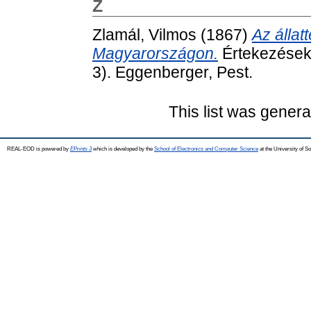
Z
Zlamál, Vilmos
(1867)
Az állat
Magyarországon.
Értekezések
3). Eggenberger, Pest.
This list was gener
REAL-EOD is powered by
EPrints 3
which is developed by the
School of Electronics and Computer Science
at the University of 