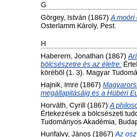
G
Görgey, István
(1867)
A moóri 
Osterlamm Károly, Pest.
H
Haberern, Jonathan
(1867)
Ar
bölcsészetre és az életre.
Érte
köréből (1. 3). Magyar Tudom
Hajnik, Imre
(1867)
Magyarorsz
megállapitásáig és a Hübéri E
Horváth, Cyrill
(1867)
A philos
Értekezések a bölcsészeti tud
Tudományos Akadémia, Budap
Hunfalvy, János
(1867)
Az oszt