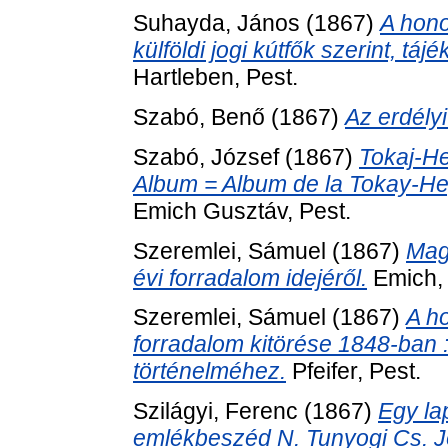
Suhayda, János
(1867)
A hono
külföldi jogi kútfők szerint, tá
Hartleben, Pest.
Szabó, Benő
(1867)
Az erdély
Szabó, József
(1867)
Tokaj-He
Album = Album de la Tokay-Heg
Emich Gusztáv, Pest.
Szeremlei, Sámuel
(1867)
Mag
évi forradalom idejéről.
Emich, 
Szeremlei, Sámuel
(1867)
A h
forradalom kitörése 1848-ban 
történelméhez.
Pfeifer, Pest.
Szilágyi, Ferenc
(1867)
Egy la
emlékbeszéd N. Tunyogi Cs. Józ