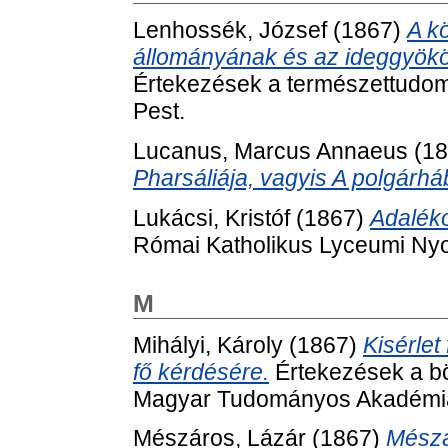
Lenhossék, József
(1867)
A k
állományának és az ideggyökök
Értekezések a természettudom
Pest.
Lucanus, Marcus Annaeus
(18
Pharsáliája, vagyis A polgárhá
Lukácsi, Kristóf
(1867)
Adaléko
Római Katholikus Lyceumi Ny
M
Mihályi, Károly
(1867)
Kisérlet
fő kérdésére.
Értekezések a bö
Magyar Tudományos Akadémia
Mészáros, Lázár
(1867)
Mészá