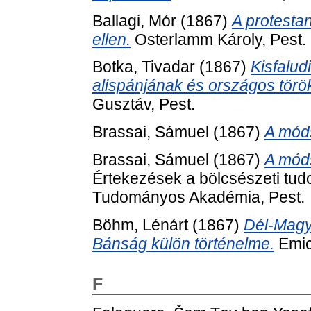
Ballagi, Mór
(1867)
A protesta
ellen.
Osterlamm Károly, Pest.
Botka, Tivadar
(1867)
Kisfalud
alispánjának és országos törö
Gusztáv, Pest.
Brassai, Sámuel
(1867)
A móds
Brassai, Sámuel
(1867)
A móds
Értekezések a bölcsészeti tud
Tudományos Akadémia, Pest.
Böhm, Lénárt
(1867)
Dél-Magy
Bánság külön történelme.
Emic
F