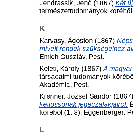
Jendrassik, Jenő
(1867)
Két ú
természettudományok köréből (
K
Karvasy, Ágoston
(1867)
Néps
mívelt rendek szükségeihez a
Emich Gusztáv, Pest.
Keleti, Károly
(1867)
A magyar
társadalmi tudományok körébő
Akadémia, Pest.
Krenner, József Sándor
(1867
kettőssónak jegeczalakjairól.
É
köréből (1. 8). Eggenberger, P
L