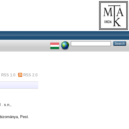
RSS 1.0
RSS 2.0
. s.n.,
bizománya, Pest.