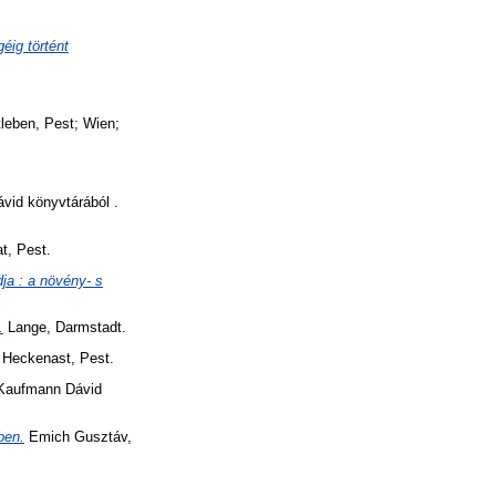
éig történt
tleben, Pest; Wien;
id könyvtárából .
t, Pest.
ja : a növény- s
.
Lange, Darmstadt.
 Heckenast, Pest.
aufmann Dávid
ben.
Emich Gusztáv,