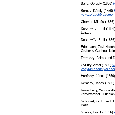
Balla, Gergely
(1856)
N
Bérczy, Károly
(1856)
nevezetesebb esemén
Cherrier, Miklós
(1856
Dessewffy, Emil
(1856
Leipzig.
Dessewffy, Emil
(1856
Edelmann, Ẓevi Hirsch
Gruber & Guphrat, Kön
Ferenczy, Jakab
and
D
Gyürky, Antal
(1856)
V
vegytan szabályai szer
Hunfalvy, János
(1856
Kemény, János
(1856
Rosenberg, Yehuda' Al
könyvtárából . Friedlän
Schubert, G. H.
and
Ho
Pest.
Szalay, László
(1856)