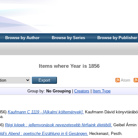
Browse by Author
Browse by Series
Browse by Publisher
Items where Year is 1856
Atom
Group by:
No Grouping
|
Creators
|
Item Type
856)
Kaufmann C 1119 - [Alkalmi költemények].
Kaufmann Dávid könyvtárából 
na.
56)
Régi képek : jellemvonások nevezetesebb férfiaink életéből.
Geibel Ármin 
ldi's Abend : poetische Erzählung in 6 Gesängen.
Heckenast, Pesth.