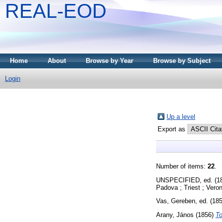
REAL-EOD
Home
About
Browse by Year
Browse by Subject
Login
Up a level
Export as
Number of items:
22
.
UNSPECIFIED, ed. (1
Padova ; Triest ; Vero
Vas, Gereben
, ed. (18
Arany, János
(1856)
To