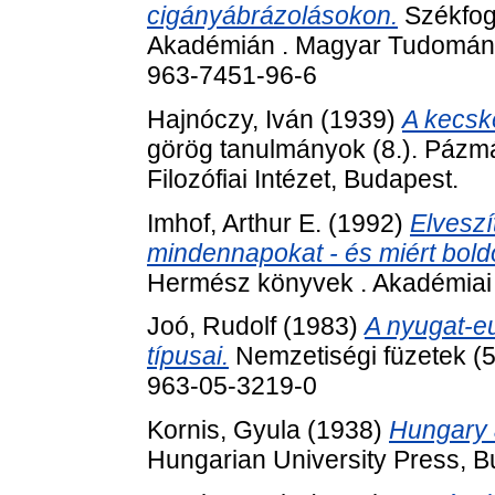
cigányábrázolásokon.
Székfog
Akadémián . Magyar Tudomány
963-7451-96-6
Hajnóczy, Iván
(1939)
A kecsk
görög tanulmányok (8.). Páz
Filozófiai Intézet, Budapest.
Imhof, Arthur E.
(1992)
Elveszí
mindennapokat - és miért boldo
Hermész könyvek . Akadémiai
Joó, Rudolf
(1983)
A nyugat-e
típusai.
Nemzetiségi füzetek (5
963-05-3219-0
Kornis, Gyula
(1938)
Hungary 
Hungarian University Press, B