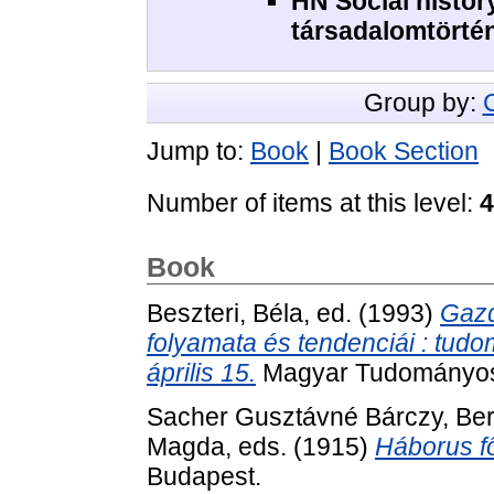
HN Social history
társadalomtörté
Group by:
Jump to:
Book
|
Book Section
Number of items at this level:
4
Book
Beszteri, Béla
, ed. (1993)
Gazd
folyamata és tendenciái : tud
április 15.
Magyar Tudományos
Sacher Gusztávné Bárczy, Ber
Magda
, eds. (1915)
Háborus f
Budapest.