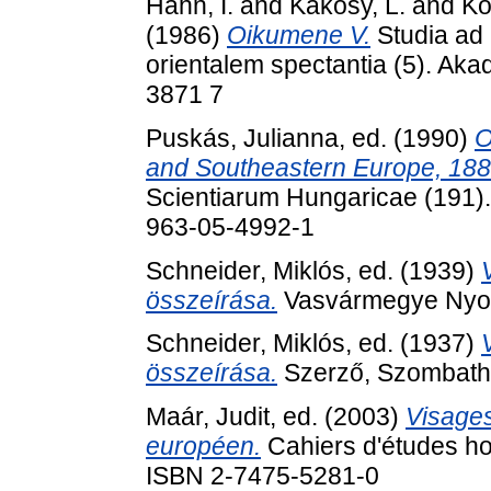
Hahn, I.
and
Kákosy, L.
and
Ko
(1986)
Oikumene V.
Studia ad 
orientalem spectantia (5). Ak
3871 7
Puskás, Julianna
, ed. (1990)
O
and Southeastern Europe, 18
Scientiarum Hungaricae (191)
963-05-4992-1
Schneider, Miklós
, ed. (1939)
összeírása.
Vasvármegye Nyom
Schneider, Miklós
, ed. (1937)
összeírása.
Szerző, Szombathe
Maár, Judit
, ed. (2003)
Visages
européen.
Cahiers d'études hon
ISBN 2-7475-5281-0