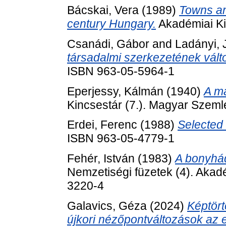
Bácskai, Vera
(1989)
Towns an
century Hungary.
Akadémiai Ki
Csanádi, Gábor
and
Ladányi, 
társadalmi szerkezetének vált
ISBN 963-05-5964-1
Eperjessy, Kálmán
(1940)
A ma
Kincsestár (7.). Magyar Szeml
Erdei, Ferenc
(1988)
Selected 
ISBN 963-05-4779-1
Fehér, István
(1983)
A bonyhá
Nemzetiségi füzetek (4). Akad
3220-4
Galavics, Géza
(2024)
Képtört
újkori nézőpontváltozások az 