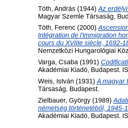
Tóth, András
(1944)
Az erdély
Magyar Szemle Társaság, Bud
Tóth, Ferenc
(2000)
Ascension 
Intégration de l'immigration ho
cours du XVIIIe siècle, 1692-1
Nemzetközi Hungarológiai Köz
Varga, Csaba
(1991)
Codificat
Akadémiai Kiadó, Budapest. 
Weis, István
(1931)
A magyar f
Társaság, Budapest.
Zielbauer, György
(1989)
Adat
németség történetéből, 1945-
Akadémiai Kiadó, Budapest. 