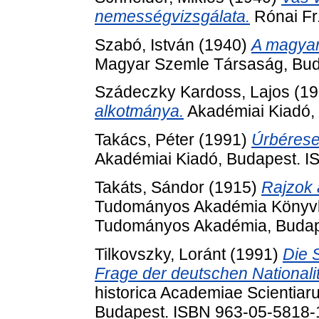
nemességvizsgálata.
Rónai Fr
Szabó, István
(1940)
A magyar
Magyar Szemle Társaság, Bud
Szádeczky Kardoss, Lajos
(19
alkotmánya.
Akadémiai Kiadó,
Takács, Péter
(1991)
Úrbérese
Akadémiai Kiadó, Budapest. 
Takáts, Sándor
(1915)
Rajzok a
Tudományos Akadémia Könyvkia
Tudományos Akadémia, Budap
Tilkovszky, Loránt
(1991)
Die 
Frage der deutschen Nationali
historica Academiae Scientiar
Budapest. ISBN 963-05-5818-