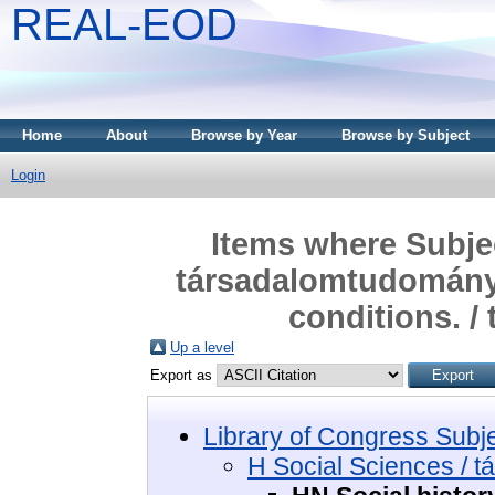
REAL-EOD
Home
About
Browse by Year
Browse by Subject
Login
Items where Subjec
társadalomtudományo
conditions. /
Up a level
Export as
Library of Congress Subj
H Social Sciences / 