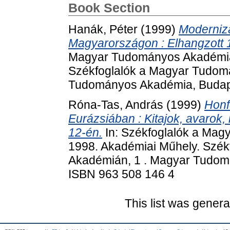
Book Section
Hanák, Péter
(1999)
Modernizá
Magyarországon : Elhangzott 1
Magyar Tudományos Akadémián
Székfoglalók a Magyar Tudom
Tudományos Akadémia, Budape
Róna-Tas, András
(1999)
Honf
Eurázsiában : Kitajok, avarok,
12-én.
In: Székfoglalók a Mag
1998. Akadémiai Műhely. Szé
Akadémián, 1 . Magyar Tudom
ISBN 963 508 146 4
This list was gener