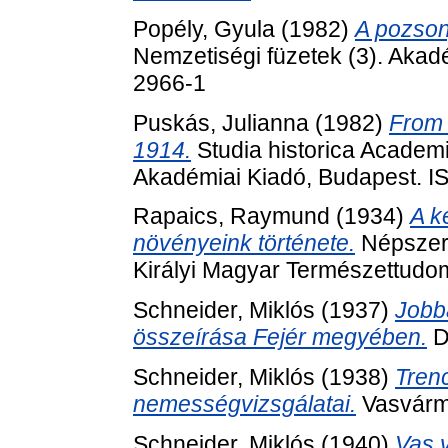
Popély, Gyula
(1982)
A pozson
Nemzetiségi füzetek (3). Akad
2966-1
Puskás, Julianna
(1982)
From 
1914.
Studia historica Academ
Akadémiai Kiadó, Budapest. 
Rapaics, Raymund
(1934)
A k
növényeink története.
Népszerű
Királyi Magyar Természettudom
Schneider, Miklós
(1937)
Jobb
összeírása Fejér megyében.
D
Schneider, Miklós
(1938)
Tren
nemességvizsgálatai.
Vasvárm
Schneider, Miklós
(1940)
Vas 