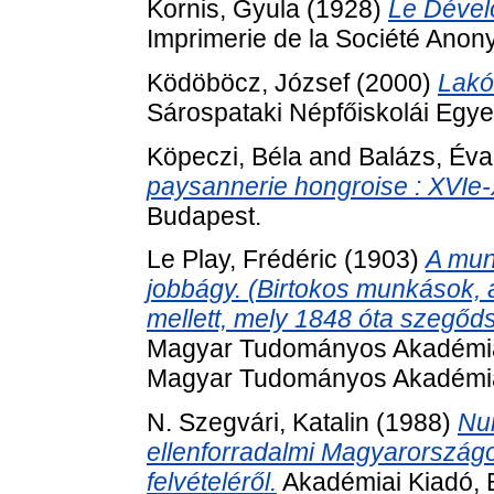
Kornis, Gyula
(1928)
Le Dévelo
Imprimerie de la Société Ano
Ködöböcz, József
(2000)
Lakó
Sárospataki Népfőiskolái Egy
Köpeczi, Béla
and
Balázs, Éva
paysannerie hongroise : XVIe-
Budapest.
Le Play, Frédéric
(1903)
A mun
jobbágy. (Birtokos munkások,
mellett, mely 1848 óta szegőds
Magyar Tudományos Akadémia K
Magyar Tudományos Akadémia
N. Szegvári, Katalin
(1988)
Nu
ellenforradalmi Magyarországon
felvételéről.
Akadémiai Kiadó, 