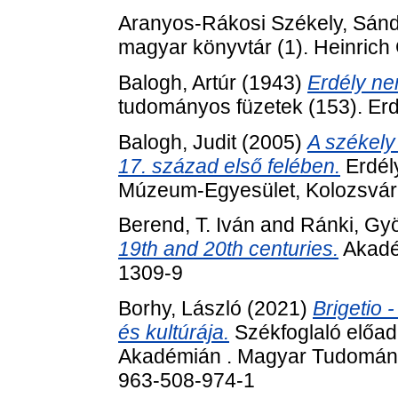
Aranyos-Rákosi Székely, Sán
magyar könyvtár (1). Heinrich
Balogh, Artúr
(1943)
Erdély ne
tudományos füzetek (153). Er
Balogh, Judit
(2005)
A székely
17. század első felében.
Erdély
Múzeum-Egyesület, Kolozsvár
Berend, T. Iván
and
Ránki, Gy
19th and 20th centuries.
Akadé
1309-9
Borhy, László
(2021)
Brigetio 
és kultúrája.
Székfoglaló előa
Akadémián . Magyar Tudomány
963-508-974-1