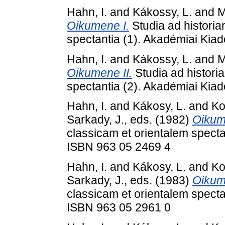
Hahn, I.
and
Kákossy, L.
and
M
Oikumene I.
Studia ad histori
spectantia (1). Akadémiai Kia
Hahn, I.
and
Kákossy, L.
and
M
Oikumene II.
Studia ad histori
spectantia (2). Akadémiai Kia
Hahn, I.
and
Kákosy, L.
and
Ko
Sarkady, J.
, eds. (1982)
Oikume
classicam et orientalem specta
ISBN 963 05 2469 4
Hahn, I.
and
Kákosy, L.
and
Ko
Sarkady, J.
, eds. (1983)
Oikum
classicam et orientalem specta
ISBN 963 05 2961 0