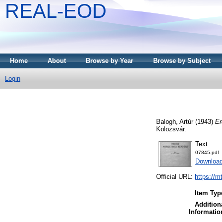
REAL-EOD
Home
About
Browse by Year
Browse by Subject
Login
Balogh, Artúr
(1943)
Er
Kolozsvár.
Text
07845.pdf
Downloa
Official URL:
https://m
Item Typ
Addition
Informatio