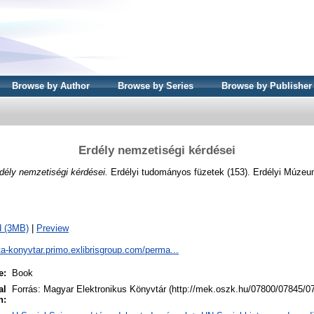
Browse by Author
Browse by Series
Browse by Publisher
Erdély nemzetiségi kérdései
dély nemzetiségi kérdései.
Erdélyi tudományos füzetek (153). Erdélyi Múzeu
d (3MB)
|
Preview
ta-konyvtar.primo.exlibrisgroup.com/perma...
e:
Book
al
Forrás: Magyar Elektronikus Könyvtár (http://mek.oszk.hu/07800/07845/0
n: