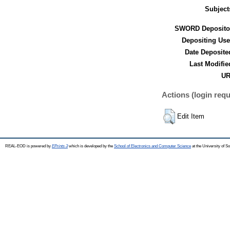
Subject
SWORD Deposito
Depositing Use
Date Deposite
Last Modifie
UR
Actions (login requ
Edit Item
REAL-EOD is powered by
EPrints 3
which is developed by the
School of Electronics and Computer Science
at the University of 