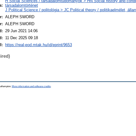
H Social Sciences / társadalomtudományok > HN Social history and condit
s:
társadalomtörténet
J Political Science / politológia > JC Political theory / politikaelmélet, ál
r:
ALEPH SWORD
r:
ALEPH SWORD
d:
29 Jun 2021 14:06
d:
11 Dec 2025 09:18
I:
https://real-eod.mtak.hu/id/eprint/9653
ired)
Southampton.
More information and software credits
.