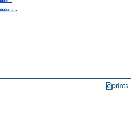
ions. /
lamtudomány