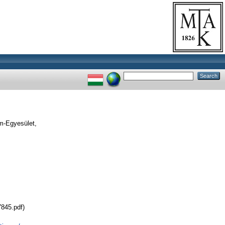
m-Egyesület,
7845.pdf)