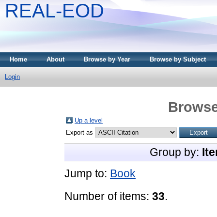
REAL-EOD
Home
About
Browse by Year
Browse by Subject
Login
Browse
Up a level
Export as
Group by:
It
Jump to:
Book
Number of items:
33
.