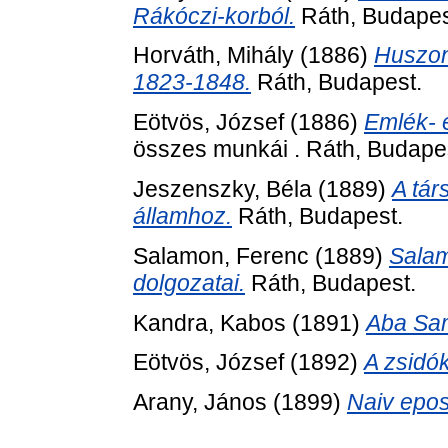
Rákóczi-korból.
Ráth, Budapes
Horváth, Mihály
(1886)
Huszon
1823-1848.
Ráth, Budapest.
Eötvös, József
(1886)
Emlék- 
összes munkái . Ráth, Budape
Jeszenszky, Béla
(1889)
A tár
államhoz.
Ráth, Budapest.
Salamon, Ferenc
(1889)
Salam
dolgozatai.
Ráth, Budapest.
Kandra, Kabos
(1891)
Aba Sam
Eötvös, József
(1892)
A zsidó
Arany, János
(1899)
Naiv epos