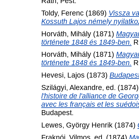
Ráth, Pest.
Toldy, Ferenc
(1869)
Vissza va
Kossuth Lajos némely nyilatkoz
Horváth, Mihály
(1871)
Magyar
története 1848 és 1849-ben.
Rá
Horváth, Mihály
(1871)
Magyar
története 1848 és 1849-ben.
Rá
Hevesi, Lajos
(1873)
Budapest
Szilágyi, Alexandre
, ed. (1874
l'histoire de l'alliance de Ge
avec les français et les suédoi
Budapest.
Lewes, György Henrik
(1874)
Fraknói, Vilmos
, ed. (1874)
Ma