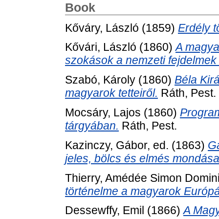
Book
Kőváry, László
(1859)
Erdély t
Kővári, László
(1860)
A magyar
szokások a nemzeti fejdelmek 
Szabó, Károly
(1860)
Béla Kir
magyarok tetteiről.
Ráth, Pest.
Mocsáry, Lajos
(1860)
Progra
tárgyában.
Ráth, Pest.
Kazinczy, Gábor
, ed. (1863)
Ga
jeles, bölcs és elmés mondásai 
Thierry, Amédée Simon Domin
történelme a magyarok Európá
Dessewffy, Emil
(1866)
A Magy