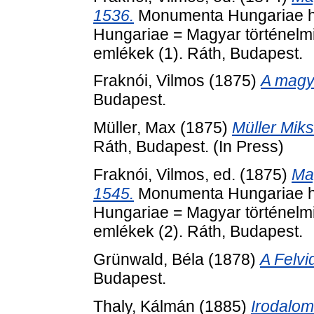
1536.
Monumenta Hungariae hi
Hungariae = Magyar történelm
emlékek (1). Ráth, Budapest.
Fraknói, Vilmos
(1875)
A magy
Budapest.
Müller, Max
(1875)
Müller Miks
Ráth, Budapest. (In Press)
Fraknói, Vilmos
, ed. (1875)
Ma
1545.
Monumenta Hungariae hi
Hungariae = Magyar történelm
emlékek (2). Ráth, Budapest.
Grünwald, Béla
(1878)
A Felvi
Budapest.
Thaly, Kálmán
(1885)
Irodalom