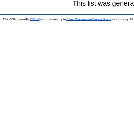
This list was gener
REAL-EOD is powered by
EPrints 3
which is developed by the
School of Electronics and Computer Science
at the University of 