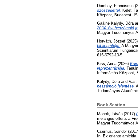
Dombay, Franciscus
(
szószedettel.
Keleti T
Központ, Budapest. ISB
Gaálné Kalydy, Dóra
a
2024. évi beszámoló je
Magyar Tudományos Ak
Horváth, József
(2025
bibliográfiája.
A Magyar
Scientiarum Hungarica
615-6792-10-5
Kiss, Anna
(2026)
Kors
reprezentációja.
Tanulm
Információs Központ, 
Kalydy, Dóra
and
Vas, 
beszámoló jelentése.
A
Tudományos Akadémia 
Book Section
Monok, István
(2017)
F
mélanges offerts à Fré
Magyar Tudományos Ak
Csernus, Sándor
(201
In: Ex oriente amicitia