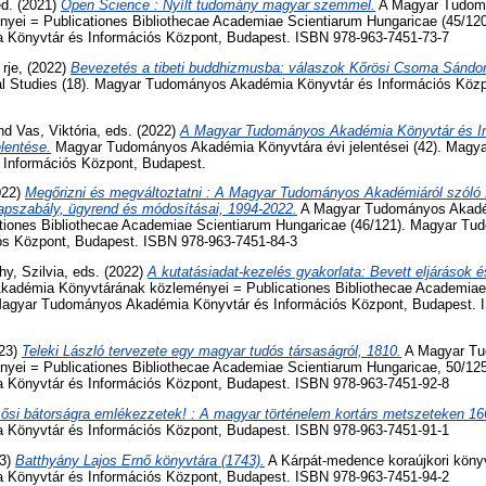
ed. (2021)
Open Science : Nyílt tudomány magyar szemmel.
A Magyar Tudom
yei = Publicationes Bibliothecae Academiae Scientiarum Hungaricae (45/12
Könyvtár és Információs Központ, Budapest. ISBN 978-963-7451-73-7
 rje,
(2022)
Bevezetés a tibeti buddhizmusba: válaszok Kőrösi Csoma Sándor
l Studies (18). Magyar Tudományos Akadémia Könyvtár és Információs Köz
nd
Vas, Viktória
, eds. (2022)
A Magyar Tudományos Akadémia Könyvtár és I
lentése.
Magyar Tudományos Akadémia Könyvtára évi jelentései (42). Mag
Információs Központ, Budapest.
022)
Megőrizni és megváltoztatni : A Magyar Tudományos Akadémiáról szóló 1
apszabály, ügyrend és módosításai, 1994-2022.
A Magyar Tudományos Akadé
tiones Bibliothecae Academiae Scientiarum Hungaricae (46/121). Magyar T
ós Központ, Budapest. ISBN 978-963-7451-84-3
hy, Szilvia
, eds. (2022)
A kutatásiadat-kezelés gyakorlata: Bevett eljárások és
adémia Könyvtárának közleményei = Publicationes Bibliothecae Academiae
 Magyar Tudományos Akadémia Könyvtár és Információs Központ, Budapest. 
023)
Teleki László tervezete egy magyar tudós társaságról, 1810.
A Magyar Tu
yei = Publicationes Bibliothecae Academiae Scientiarum Hungaricae, 50/12
Könyvtár és Információs Központ, Budapest. ISBN 978-963-7451-92-8
ősi bátorságra emlékezzetek! : A magyar történelem kortárs metszeteken 16
Könyvtár és Információs Központ, Budapest. ISBN 978-963-7451-91-1
3)
Batthyány Lajos Ernő könyvtára (1743).
A Kárpát-medence koraújkori könyv
Könyvtár és Információs Központ, Budapest. ISBN 978-963-7451-94-2