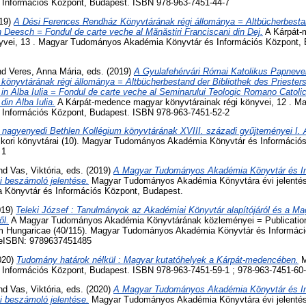
 Információs Központ, Budapest. ISBN 978-963-7451-44-7
019)
A Dési Ferences Rendház Könyvtárának régi állománya = Altbücherbestan
n Deesch = Fondul de carte veche al Mănăstiri Franciscani din Dej.
A Kárpát-
nyvei, 13 . Magyar Tudományos Akadémia Könyvtár és Információs Központ,
nd
Veres, Anna Mária
, eds. (2019)
A Gyulafehérvári Római Katolikus Papneve
 könyvtárának régi állománya = Altbücherbestand der Bibliothek des Prieste
 in Alba Iulia = Fondul de carte veche al Seminarului Teologic Romano Catol
din Alba Iulia.
A Kárpát-medence magyar könyvtárainak régi könyvei, 12 . 
 Információs Központ, Budapest. ISBN 978-963-7451-52-2
 nagyenyedi Bethlen Kollégium könyvtárának XVIII. századi gyűjteményei I. 
kori könyvtárai (10). Magyar Tudományos Akadémia Könyvtár és Információ
 1
nd
Vas, Viktória
, eds. (2019)
A Magyar Tudományos Akadémia Könyvtár és I
i beszámoló jelentése.
Magyar Tudományos Akadémia Könyvtára évi jelentése
Könyvtár és Információs Központ, Budapest.
019)
Teleki József : Tanulmányok az Akadémiai Könyvtár alapítójáról és a 
ől.
A Magyar Tudományos Akadémia Könyvtárának közleményei = Publication
m Hungaricae (40/115). Magyar Tudományos Akadémia Könyvtár és Informáci
eISBN: 9789637451485
2020)
Tudomány határok nélkül : Magyar kutatóhelyek a Kárpát-medencében.
M
Információs Központ, Budapest. ISBN 978-963-7451-59-1 ; 978-963-7451-60
nd
Vas, Viktória
, eds. (2020)
A Magyar Tudományos Akadémia Könyvtár és I
i beszámoló jelentése.
Magyar Tudományos Akadémia Könyvtára évi jelentése