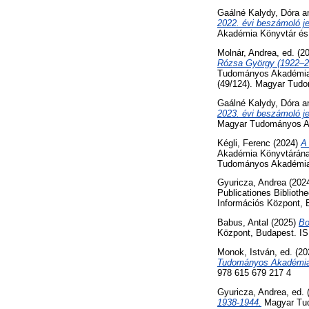
Gaálné Kalydy, Dóra
a
2022. évi beszámoló je
Akadémia Könyvtár és 
Molnár, Andrea
, ed. (2
Rózsa György (1922–20
Tudományos Akadémia 
(49/124). Magyar Tud
Gaálné Kalydy, Dóra
a
2023. évi beszámoló je
Magyar Tudományos Ak
Kégli, Ferenc
(2024)
A
Akadémia Könyvtárának
Tudományos Akadémia 
Gyuricza, Andrea
(202
Publicationes Bibliot
Információs Központ, 
Babus, Antal
(2025)
Bo
Központ, Budapest. I
Monok, István
, ed. (2
Tudományos Akadémia
978 615 679 217 4
Gyuricza, Andrea
, ed.
1938-1944.
Magyar Tud