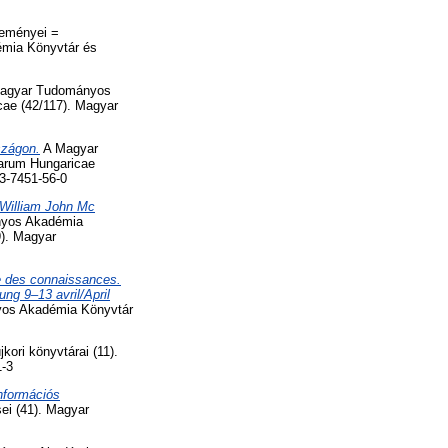
eményei =
émia Könyvtár és
agyar Tudományos
ae (42/117). Magyar
szágon.
A Magyar
arum Hungaricae
3-7451-56-0
f William John Mc
yos Akadémia
9). Magyar
ie des connaissances.
ng 9–13 avril/April
yos Akadémia Könyvtár
ori könyvtárai (11).
1-3
nformációs
i (41). Magyar