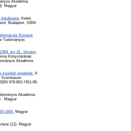
ányos Akadémia
0). Magyar
 kérdéseire.
Keleti
pont, Budapest. ISBN
nformációs Központ
yar Tudományos
994. évi XL. törvény,
mia Könyvtárának
udományos Akadémia
 kísérleti projektek.
A
 Scientiarum
ISBN 978-963-7451-85-
dományos Akadémia
5 . Magyar
60-1665.
Magyar
tárai (12). Magyar