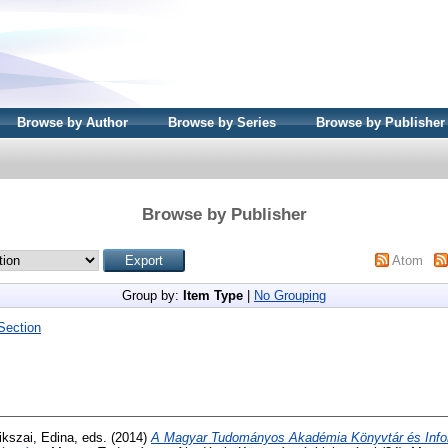
Browse by Author
Browse by Series
Browse by Publisher
Browse by Publisher
Atom
Group by:
Item Type
|
No Grouping
Section
ikszai, Edina
, eds. (2014)
A Magyar Tudományos Akadémia Könyvtár és Info