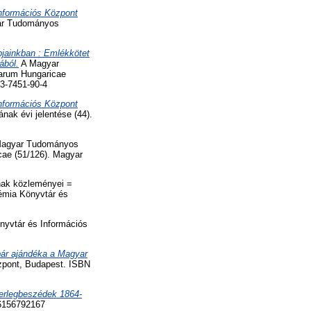
nformációs Központ
yar Tudományos
jainkban : Emlékkötet
ából.
A Magyar
arum Hungaricae
3-7451-90-4
nformációs Központ
ak évi jelentése (44).
agyar Tudományos
cae (51/126). Magyar
ak közleményei =
émia Könyvtár és
vtár és Információs
pár ajándéka a Magyar
pont, Budapest. ISBN
erlegbeszédek 1864-
6156792167