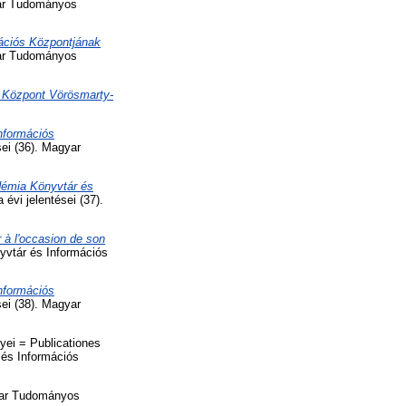
yar Tudományos
ciós Központjának
yar Tudományos
 Központ Vörösmarty-
nformációs
i (36). Magyar
émia Könyvtár és
vi jelentései (37).
r à l'occasion de son
vtár és Információs
nformációs
i (38). Magyar
i = Publicationes
és Információs
r Tudományos