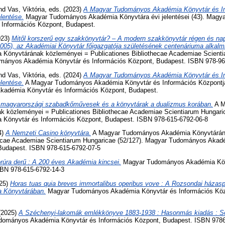
nd
Vas, Viktória
, eds. (2023)
A Magyar Tudományos Akadémia Könyvtár és I
lentése.
Magyar Tudományos Akadémia Könyvtára évi jelentései (43). Mag
Információs Központ, Budapest.
023)
Mitől korszerű egy szakkönyvtár? – A modern szakkönyvtár régen és nap
05), az Akadémiai Könyvtár főigazgatója születésének centenáriuma alkalm
Könyvtárának közleményei = Publicationes Bibliothecae Academiae Scienti
ományos Akadémia Könyvtár és Információs Központ, Budapest. ISBN 978-96
nd
Vas, Viktória
, eds. (2024)
A Magyar Tudományos Akadémia Könyvtár és I
lentése.
A Magyar Tudományos Akadémia Könyvtár és Információs Központján
adémia Könyvtár és Információs Központ, Budapest.
 magyarországi szabadkőművesek és a könyvtárak a dualizmus korában.
A M
 közleményei = Publicationes Bibliothecae Academiae Scientiarum Hungari
Könyvtár és Információs Központ, Budapest. ISBN 978-615-6792-06-8
4)
A Nemzeti Casino könyvtára.
A Magyar Tudományos Akadémia Könyvtárán
hecae Academiae Scientiarum Hungaricae (52/127). Magyar Tudományos Akad
Budapest. ISBN 978-615-6792-07-5
rúra derű : A 200 éves Akadémia kincsei.
Magyar Tudományos Akadémia Köny
SBN 978-615-6792-14-3
025)
Horas tuas quia breves immortalibus operibus vove : A Rozsondai házas
 Könyvtárában.
Magyar Tudományos Akadémia Könyvtár és Információs Köz
 (2025)
A Széchenyi-lakomák emlékkönyve 1883-1938 : Hasonmás kiadás : S
ományos Akadémia Könyvtár és Információs Központ, Budapest. ISBN 978