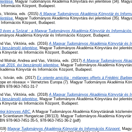
lentése.
Magyar Tudományos Akadémia Könyvtára évi jelentései (34). Mag
Információs Központ, Budapest.
s, Viktória
, eds. (2015)
A Magyar Tudományos Akadémia Könyvtár és Informá
lentése.
Magyar Tudományos Akadémia Könyvtára évi jelentései (35). Mag
Információs Központ, Budapest.
0 éves a Szózat : a Magyar Tudományos Akadémia Könyvtár és Információs
mányos Akadémia Könyvtár és Információs Központ, Budapest.
nd
Vas, Viktória
, eds. (2016)
A Magyar Tudományos Akadémia Könyvtár és I
i beszámoló jelentése.
Magyar Tudományos Akadémia Könyvtára évi jelentése
Könyvtár és Információs Központ, Budapest.
nd
Molnár, Andrea
and
Vas, Viktória
, eds. (2017)
A Magyar Tudományos Akad
nak 2016. évi beszámoló jelentése.
Magyar Tudományos Akadémia Könyvtára é
adémia Könyvtár és Információs Központ, Budapest.
, István
, eds. (2017)
Ex oriente amicitia : mélanges offerts à Frédéric Barbie
ope en réseaux = Vernetztes Europa (7). Magyar Tudományos Akadémia Köny
SBN 978-963-7451-31-7
nd
Vas, Viktória
, eds. (2018)
A Magyar Tudományos Akadémia Könyvtár és I
i beszámoló jelentése.
Magyar Tudományos Akadémia Könyvtára évi jelentése
Könyvtár és Információs Központ, Budapest.
égi könyves ABC.
A Magyar Tudományos Akadémia Könyvtárának közleménye
e Scientiarum Hungaricae (38/113). Magyar Tudományos Akadémia Könyvtár 
BN 978-963-7451-35-5, 978-963-7451-36-2 (pdf)
019)
Magyar Tudományos Akadémia Könyvtár és Információs Központ.
Magya