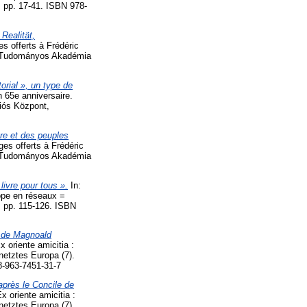
 pp. 17-41. ISBN 978-
Realität,
es offerts à Frédéric
ar Tudományos Akadémia
rial », un type de
n 65e anniversaire.
iós Központ,
ure et des peuples
ges offerts à Frédéric
ar Tudományos Akadémia
livre pour tous ».
In:
rope en réseaux =
 pp. 115-126. ISBN
m de Magnoald
x oriente amicitia :
netztes Europa (7).
-963-7451-31-7
après le Concile de
x oriente amicitia :
netztes Europa (7).