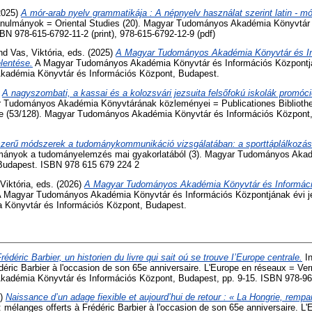
2025)
A mór-arab nyelv grammatikája : A népnyelv használat szerint latin - m
anulmányok = Oriental Studies (20). Magyar Tudományos Akadémia Könyvtár 
N 978-615-6792-11-2 (print), 978-615-6792-12-9 (pdf)
nd
Vas, Viktória
, eds. (2025)
A Magyar Tudományos Akadémia Könyvtár és I
lentése.
A Magyar Tudományos Akadémia Könyvtár és Információs Központján
adémia Könyvtár és Információs Központ, Budapest.
)
A nagyszombati, a kassai és a kolozsvári jezsuita felsőfokú iskolák promóc
 Tudományos Akadémia Könyvtárának közleményei = Publicationes Bibliot
e (53/128). Magyar Tudományos Akadémia Könyvtár és Információs Központ
zerű módszerek a tudománykommunikáció vizsgálatában: a sporttáplálkozás
ányok a tudományelemzés mai gyakorlatából (3). Magyar Tudományos Akad
Budapest. ISBN 978 615 679 224 2
Viktória
, eds. (2026)
A Magyar Tudományos Akadémia Könyvtár és Informáci
 Magyar Tudományos Akadémia Könyvtár és Információs Központjának évi je
Könyvtár és Információs Központ, Budapest.
rédéric Barbier, un historien du livre qui sait oú se trouve I’Europe centrale.
In
déric Barbier à l'occasion de son 65e anniversaire. L'Europe en réseaux = Ver
adémia Könyvtár és Információs Központ, Budapest, pp. 9-15. ISBN 978-96
7)
Naissance d’un adage fiexible et aujourd’hui de retour : « La Hongrie, rempar
 : mélanges offerts à Frédéric Barbier à l'occasion de son 65e anniversaire. L