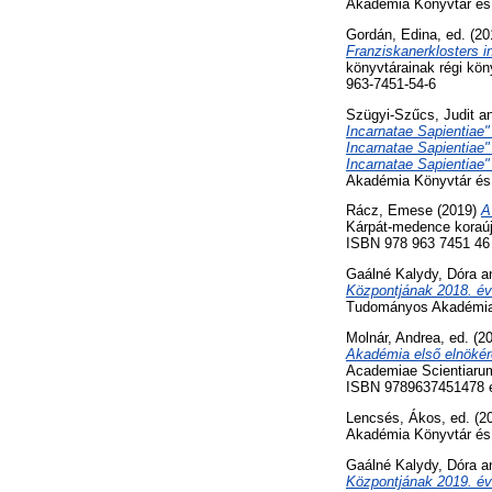
Akadémia Könyvtár és
Gordán, Edina
, ed. (2
Franziskanerklosters i
könyvtárainak régi kö
963-7451-54-6
Szügyi-Szűcs, Judit
a
Incarnatae Sapientiae"
Incarnatae Sapientiae"
Incarnatae Sapientiae" 
Akadémia Könyvtár és
Rácz, Emese
(2019)
A
Kárpát-medence koraúj
ISBN 978 963 7451 46
Gaálné Kalydy, Dóra
a
Központjának 2018. év
Tudományos Akadémia 
Molnár, Andrea
, ed. (2
Akadémia első elnökér
Academiae Scientiaru
ISBN 9789637451478 
Lencsés, Ákos
, ed. (
Akadémia Könyvtár és 
Gaálné Kalydy, Dóra
a
Központjának 2019. év