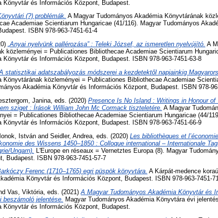
Könyvtár és Információs Központ, Budapest.
önyvtári (?) problémák.
A Magyar Tudományos Akadémia Könyvtárának közl
hecae Academiae Scientiarum Hungaricae (41/116). Magyar Tudományos Akad
Budapest. ISBN 978-963-7451-61-4
20)
„Anyai nyelvünk pallérozása” : Teleki József, az ismeretlen nyelvújító.
A M
 közleményei = Publicationes Bibliothecae Academiae Scientiarum Hungaric
Könyvtár és Információs Központ, Budapest. ISBN 978-963-7451-63-8
A statisztikai adatszabályozás módszerei a kezdetektől napjainkig Magyaror
Könyvtárának közleményei = Publicationes Bibliothecae Academiae Scienti
ományos Akadémia Könyvtár és Információs Központ, Budapest. ISBN 978-96
esztergom, Janina
, eds. (2020)
Presence Is No Island : Writings in Honour o
em sziget : Írások William John Mc Cormack tiszteletére.
A Magyar Tudomán
yei = Publicationes Bibliothecae Academiae Scientiarum Hungaricae (44/11
Könyvtár és Információs Központ, Budapest. ISBN 978-963-7451-66-9
onok, István
and
Seidler, Andrea
, eds. (2020)
Les bibliothèques et l’économ
konomie des Wissens 1450–1850 : Colloque international – Internationale Tagu
rie/Ungarn).
L'Europe en réseaux = Vernetztes Europa (8). Magyar Tudomán
t, Budapest. ISBN 978-963-7451-57-7
arkóczy Ferenc (1710–1765) egri püspök könyvtára.
A Kárpát-medence koraújk
adémia Könyvtár és Információs Központ, Budapest. ISBN 978-963-7451-7
nd
Vas, Viktória
, eds. (2021)
A Magyar Tudományos Akadémia Könyvtár és I
i beszámoló jelentése.
Magyar Tudományos Akadémia Könyvtára évi jelentése
Könyvtár és Információs Központ, Budapest.