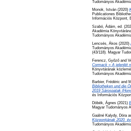
Tudományos Akadémia 
Monok, István
(2020)
K
Publicationes Bibliot
Információs Központ, 
Szabó, Ádám
, ed. (20
Akadémia Könyvtárának
Tudományos Akadémia 
Lencsés, Ákos
(2020)
Tudományos Akadémia 
(43/118). Magyar Tud
Ferencz, Győző
and
V
Cormack = A jelenlét n
Könyvtárának közlemén
Tudományos Akadémia 
Barbier, Frédéric
and
M
Bibliotheken und die Ö
2019 Sárospatak (Hong
és Információs Közpon
Dóbék, Ágnes
(2021)
B
Magyar Tudományos Ak
Gaálné Kalydy, Dóra
a
Központjának 2020. év
Tudományos Akadémia 