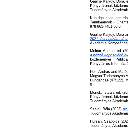
Gaálné Kalydy, Dóra
, 
Könyvtárának közlemén
Tudományos Akadémia 
Kun dga' chos legs rdo
Tanulmányok = Orienta
978-963-7451-80-5
Gaálné Kalydy, Dóra
a
2021. évi beszámoló je
Akadémia Könyvtár és 
Molnár, Andrea
, ed. (2
a hozzá kapcsolódó al
közleményei = Publica
Könyvtár és Informáci
Holl, András
and
Marót
Magyar Tudományos Ak
Hungaricae (47/122).
0
Monok, István
, ed. (2
Könyvtárának közlemén
Tudományos Akadémia 
Szalai, Béla
(2023)
Az 
Tudományos Akadémia 
Hursán, Szabolcs
(202
Tudományos Akadémia 