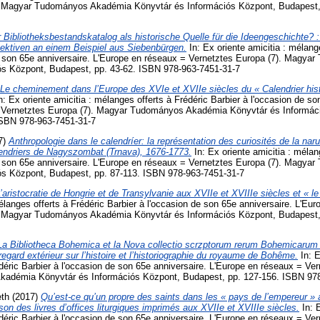
. Magyar Tudományos Akadémia Könyvtár és Információs Központ, Budapest,
 Bibliotheksbestandskatalog als historische Quelle für die Ideengeschichte? : 
pektiven an einem Beispiel aus Siebenbürgen.
In: Ex oriente amicitia : mélang
de son 65e anniversaire. L'Europe en réseaux = Vernetztes Europa (7). Magy
ós Központ, Budapest, pp. 43-62. ISBN 978-963-7451-31-7
Le cheminement dans l’Europe des XVIe et XVIIe siècles du « Calendrier histo
n: Ex oriente amicitia : mélanges offerts à Frédéric Barbier à l'occasion de so
 Vernetztes Europa (7). Magyar Tudományos Akadémia Könyvtár és Informác
ISBN 978-963-7451-31-7
7)
Anthropologie dans le calendríer: la représentation des curiosités de la nar
lendriers de Nagyszombat (Trnava), 1676-1773.
In: Ex oriente amicitia : mélan
de son 65e anniversaire. L'Europe en réseaux = Vernetztes Europa (7). Magy
ós Központ, Budapest, pp. 87-113. ISBN 978-963-7451-31-7
’aristocratie de Hongrie et de Transylvanie aux XVIIe et XVIIIe siècles et « le 
élanges offerts à Frédéric Barbier à l'occasion de son 65e anniversaire. L'Eu
. Magyar Tudományos Akadémia Könyvtár és Információs Központ, Budapest,
La Bibliotheca Bohemica et la Nova collectio scrzptorum rerum Bohemicaru
egard extérieur sur l’histoire et l’historiographie du royaume de Bohême.
In: E
déric Barbier à l'occasion de son 65e anniversaire. L'Europe en réseaux = Ver
adémia Könyvtár és Információs Központ, Budapest, pp. 127-156. ISBN 978
eth
(2017)
Qu’est-ce qu’un propre des saints dans les « pays de l’empereur » 
on des livres d’offices liturgiques imprimés aux XVIIe et XVIIIe siècles.
In: E
déric Barbier à l'occasion de son 65e anniversaire. L'Europe en réseaux = Ver