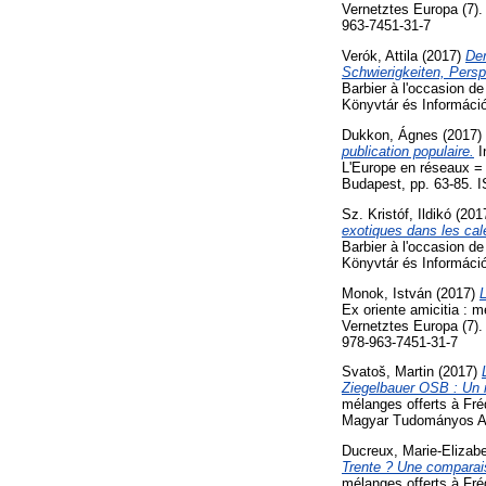
Vernetztes Europa (7)
963-7451-31-7
Verók, Attila
(2017)
Der
Schwierigkeiten, Pers
Barbier à l'occasion 
Könyvtár és Informáci
Dukkon, Ágnes
(2017)
publication populaire.
I
L'Europe en réseaux =
Budapest, pp. 63-85. 
Sz. Kristóf, Ildikó
(201
exotiques dans les ca
Barbier à l'occasion 
Könyvtár és Informáci
Monok, István
(2017)
L
Ex oriente amicitia : m
Vernetztes Europa (7)
978-963-7451-31-7
Svatoš, Martin
(2017)
Ziegelbauer OSB : Un r
mélanges offerts à Fré
Magyar Tudományos Ak
Ducreux, Marie-Elizab
Trente ? Une comparais
mélanges offerts à Fré