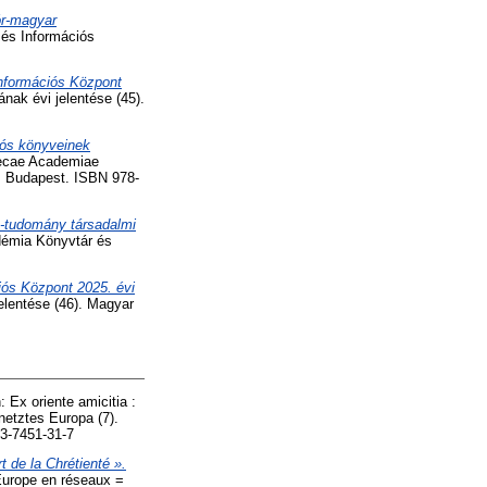
ór-magyar
és Információs
nformációs Központ
ak évi jelentése (45).
iós könyveinek
hecae Academiae
, Budapest. ISBN 978-
-tudomány társadalmi
émia Könyvtár és
ós Központ 2025. évi
lentése (46). Magyar
: Ex oriente amicitia :
netztes Europa (7).
3-7451-31-7
t de la Chrétienté ».
'Europe en réseaux =