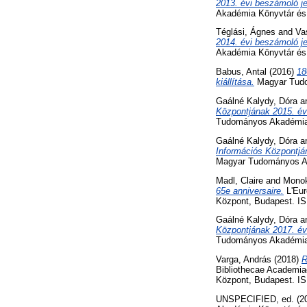
2013. évi beszámoló je
Akadémia Könyvtár és 
Téglási, Ágnes
and
Va
2014. évi beszámoló je
Akadémia Könyvtár és 
Babus, Antal
(2016)
18
kiállítása.
Magyar Tudo
Gaálné Kalydy, Dóra
a
Központjának 2015. év
Tudományos Akadémia 
Gaálné Kalydy, Dóra
a
Információs Központjá
Magyar Tudományos Ak
Madl, Claire
and
Monok
65e anniversaire.
L'Eur
Központ, Budapest. I
Gaálné Kalydy, Dóra
a
Központjának 2017. év
Tudományos Akadémia 
Varga, András
(2018)
R
Bibliothecae Academia
Központ, Budapest. IS
UNSPECIFIED, ed. (2