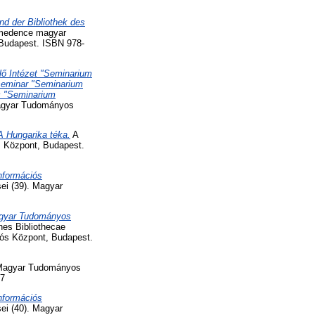
d der Bibliothek des
medence magyar
 Budapest. ISBN 978-
lő Intézet "Seminarium
rseminar "Seminarium
ic "Seminarium
Magyar Tudományos
A Hungarika téka.
A
s Központ, Budapest.
nformációs
i (39). Magyar
Magyar Tudományos
es Bibliothecae
ós Központ, Budapest.
agyar Tudományos
-7
nformációs
i (40). Magyar