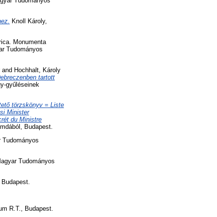
 Magyar Tudományos
hez.
Knoll Károly,
rica. Monumenta
gyar Tudományos
and
Hochhalt, Károly
ebreczenben tartott
y-gyűléseinek
tető törzskönyv = Liste
si Minister
rét du Ministre
omdából, Budapest.
ar Tudományos
agyar Tudományos
 Budapest.
m R.T., Budapest.