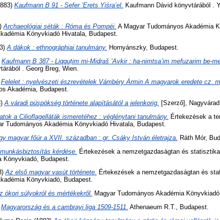
883)
Kaufmann B 91 - Sefer ʼErets Yiśraʼel.
Kaufmann Dávid könyvtárából . 
)
Archaeológiai séták : Róma és Pompéi.
A Magyar Tudományos Akadémia Kön
adémia Könyvkiadó Hivatala, Budapest.
3)
A dákok : ethnográphiai tanulmány.
Hornyánszky, Budapest.
)
Kaufmann B 387 - Liqquṭim mi-Midraš ’Avkir : ha-nimtsaʼim mefuzarim be-m
árából . Georg Breg, Wien.
)
Felelet : nyelvészeti észrevételek Vámbéry Ármin A magyarok eredete cz. m
os Akadémia, Budapest.
3)
A váradi püspökség története alapításától a jelenkorig.
[Szerző], Nagyvárad
atok a Cilioflagelláták ismeretéhez : véglénytani tanulmány.
Értekezések a t
yar Tudományos Akadémia Könyvkiadó Hivatala, Budapest.
gy magyar főúr a XVII. században : gr. Csáky István életrajza.
Ráth Mór, Bud
munkásbiztosítás kérdése.
Értekezések a nemzetgazdaságtan és statisztika 
 Könyvkiadó, Budapest.
3)
Az első magyar vasút története.
Értekezések a nemzetgazdaságtan és statis
kadémia Könyvkiadó, Budapest.
z ókori súlyokról és mértékekről.
Magyar Tudományos Akadémia Könyvkiadó H
)
Magyarország és a cambrayi liga 1509-1511.
Athenaeum R.T., Budapest.