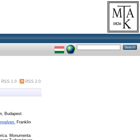
RSS 1.0
RSS 2.0
n, Budapest.
 nyelven.
Franklin
rica. Monumenta