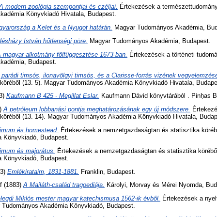
A modern zoológia szempontjai és czéljai.
Értekezések a természettudományo
adémia Könyvkiadó Hivatala, Budapest.
yarország a Kelet és a Nyugot határán.
Magyar Tudományos Akadémia, Bud
llésházy István hűtlenségi pöre.
Magyar Tudományos Akadémia, Budapest.
 magyar alkotmány fölfüggesztése 1673-ban.
Értekezések a történeti tudomán
kadémia, Budapest.
 parádi timsós, ilonavölgyi timsós, és a Clarisse-forrás vizének vegyelemzés
köréből (13. 5). Magyar Tudományos Akadémia Könyvkiadó Hivatala, Budape
3)
Kaufmann B 425 - Megillat Eslar.
Kaufmann Dávid könyvtárából . Pinḥas B
)
A petróleum lobbanási pontja meghatározásának egy új módszere.
Értekezé
köréből (13. 14). Magyar Tudományos Akadémia Könyvkiadó Hivatala, Budap
imum és homestead.
Értekezések a nemzetgazdaságtan és statisztika körébő
 Könyvkiadó, Budapest.
imum és majorátus.
Értekezések a nemzetgazdaságtan és statisztika köréből
 Könyvkiadó, Budapest.
83)
Emlékirataim, 1831-1881.
Franklin, Budapest.
f
(1883)
A Mailáth-család tragoediája.
Károlyi, Morvay és Mérei Nyomda, Bud
legdi Miklós mester magyar katechismusa 1562-ik évből.
Értekezések a nye
yar Tudományos Akadémia Könyvkiadó, Budapest.