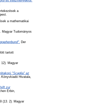
gról és intézményekről.
.
rtekezések a
pest.
ések a mathematikai
0). Magyar Tudományos
ographenbund".
Der
tt tartott
 12). Magyar
rétakorú "Scaglia" az
 Könyvkiadó Hivatala,
ift zur
chen Erbin,
 (13. 2). Magyar