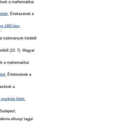
ések a mathematikai
ettek.
Értekezések a
nye 1882-ben.
.
i tudományok köréből
éből (10. 7). Magyar
k a mathematikai
kel.
Értekezések a
ezések a
munkája felett.
Budapest.
mia elhunyt tagjai