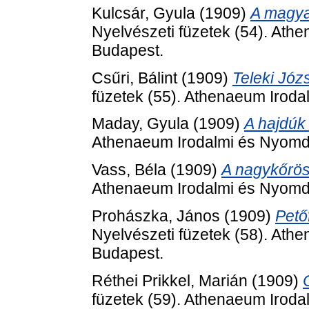
Kulcsár, Gyula
(1909)
A magya
Nyelvészeti füzetek (54). Ath
Budapest.
Csűri, Bálint
(1909)
Teleki Józs
füzetek (55). Athenaeum Iroda
Maday, Gyula
(1909)
A hajdúk
Athenaeum Irodalmi és Nyomda
Vass, Béla
(1909)
A nagykőrösi
Athenaeum Irodalmi és Nyomda
Prohászka, János
(1909)
Pető
Nyelvészeti füzetek (58). Ath
Budapest.
Réthei Prikkel, Marián
(1909)
füzetek (59). Athenaeum Iroda