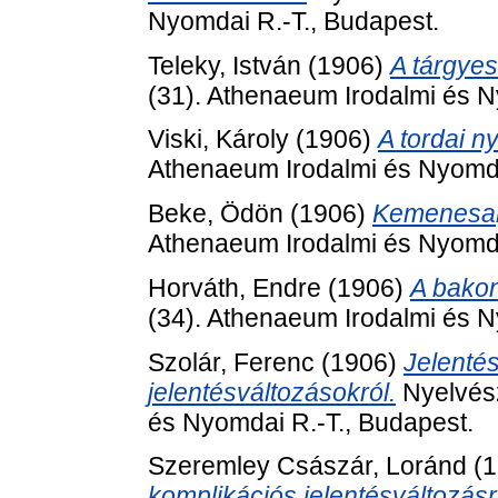
Nyomdai R.-T., Budapest.
Teleky, István
(1906)
A tárgyes
(31). Athenaeum Irodalmi és N
Viski, Károly
(1906)
A tordai ny
Athenaeum Irodalmi és Nyomda
Beke, Ödön
(1906)
Kemenesalj
Athenaeum Irodalmi és Nyomda
Horváth, Endre
(1906)
A bakon
(34). Athenaeum Irodalmi és N
Szolár, Ferenc
(1906)
Jelenté
jelentésváltozásokról.
Nyelvész
és Nyomdai R.-T., Budapest.
Szeremley Császár, Loránd
(1
komplikációs jelentésváltozásr