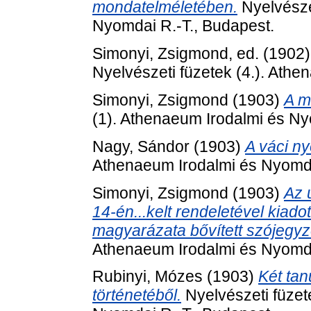
mondatelméletében.
Nyelvésze
Nyomdai R.-T., Budapest.
Simonyi, Zsigmond
, ed. (1902
Nyelvészeti füzetek (4.). Ath
Simonyi, Zsigmond
(1903)
A m
(1). Athenaeum Irodalmi és Ny
Nagy, Sándor
(1903)
A váci ny
Athenaeum Irodalmi és Nyomda
Simonyi, Zsigmond
(1903)
Az 
14-én...kelt rendeletével kiad
magyarázata bővített szójegyz
Athenaeum Irodalmi és Nyomda
Rubinyi, Mózes
(1903)
Két ta
történetéből.
Nyelvészeti füzet