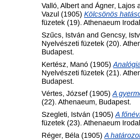
Valló, Albert
and
Ágner, Lajos
Vazul
(1905)
Kölcsönös hatáso
füzetek (19). Athenaeum Iroda
Szűcs, István
and
Gencsy, Ist
Nyelvészeti füzetek (20). Ath
Budapest.
Kertész, Manó
(1905)
Analógi
Nyelvészeti füzetek (21). Ath
Budapest.
Vértes, József
(1905)
A gyerm
(22). Athenaeum, Budapest.
Szegleti, István
(1905)
A főnév
füzetek (23). Athenaeum Iroda
Réger, Béla
(1905)
A határozo