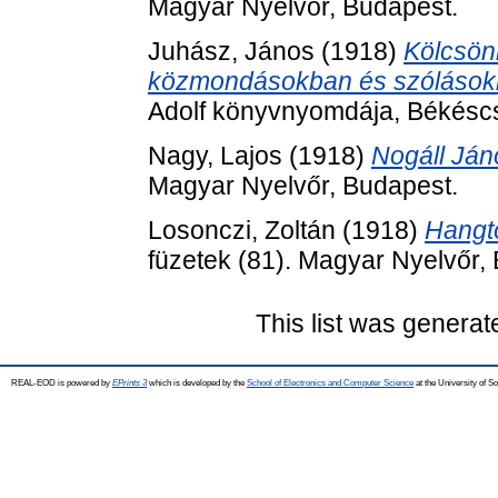
Magyar Nyelvőr, Budapest.
Juhász, János
(1918)
Kölcsön
közmondásokban és szólások
Adolf könyvnyomdája, Békésc
Nagy, Lajos
(1918)
Nogáll Ján
Magyar Nyelvőr, Budapest.
Losonczi, Zoltán
(1918)
Hangtö
füzetek (81). Magyar Nyelvőr,
This list was genera
REAL-EOD is powered by
EPrints 3
which is developed by the
School of Electronics and Computer Science
at the University of 