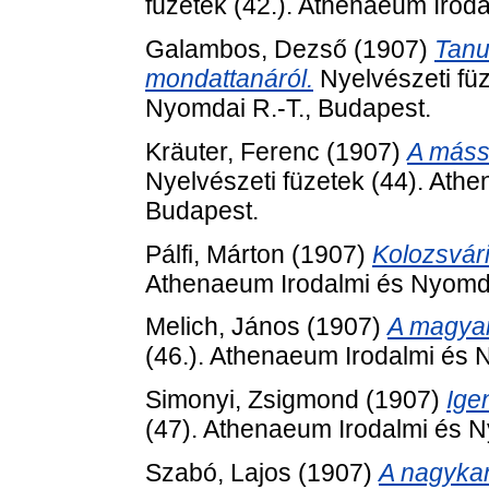
füzetek (42.). Athenaeum Irod
Galambos, Dezső
(1907)
Tanu
mondattanáról.
Nyelvészeti füz
Nyomdai R.-T., Budapest.
Kräuter, Ferenc
(1907)
A máss
Nyelvészeti füzetek (44). Ath
Budapest.
Pálfi, Márton
(1907)
Kolozsvár
Athenaeum Irodalmi és Nyomda
Melich, János
(1907)
A magyar
(46.). Athenaeum Irodalmi és 
Simonyi, Zsigmond
(1907)
Ige
(47). Athenaeum Irodalmi és N
Szabó, Lajos
(1907)
A nagykan