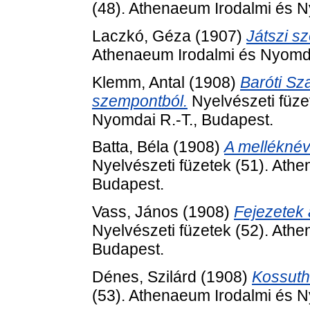
(48). Athenaeum Irodalmi és N
Laczkó, Géza
(1907)
Játszi s
Athenaeum Irodalmi és Nyomda
Klemm, Antal
(1908)
Baróti Sz
szempontból.
Nyelvészeti füze
Nyomdai R.-T., Budapest.
Batta, Béla
(1908)
A melléknév
Nyelvészeti füzetek (51). Ath
Budapest.
Vass, János
(1908)
Fejezetek 
Nyelvészeti füzetek (52). Ath
Budapest.
Dénes, Szilárd
(1908)
Kossuth
(53). Athenaeum Irodalmi és N