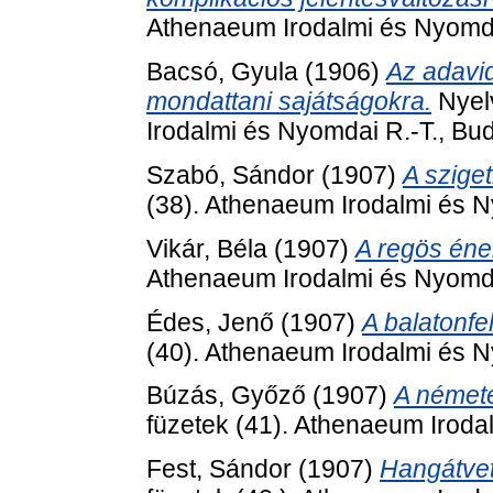
Athenaeum Irodalmi és Nyomda
Bacsó, Gyula
(1906)
Az adavid
mondattani sajátságokra.
Nyelv
Irodalmi és Nyomdai R.-T., Bu
Szabó, Sándor
(1907)
A sziget
(38). Athenaeum Irodalmi és N
Vikár, Béla
(1907)
A regös éne
Athenaeum Irodalmi és Nyomda
Édes, Jenő
(1907)
A balatonfe
(40). Athenaeum Irodalmi és N
Búzás, Győző
(1907)
A némete
füzetek (41). Athenaeum Iroda
Fest, Sándor
(1907)
Hangátvet