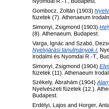
Nyomdai R.-T., Budapest.
Gombocz, Zoltán
(1903)
Nyelv
füzetek (7). Athenaeum Irodal
Simonyi, Zsigmond
(1903)
Hel
(8). Athenaeum, Budapest.
Varga, Ignác
and
Szabó, Dezs
Nyelvjárási tanulmányok I.
Nyel
Irodalmi és Nyomdai R.-T., Bu
Simonyi, Zsigmond
(1904)
Elv
füzetek (11). Athenaeum Iroda
Székely, Ábrahám
(1904)
Alan
Nyelvészeti füzetek (12.). Ath
Budapest.
Erdélyi, Lajos
and
Horger, Anta