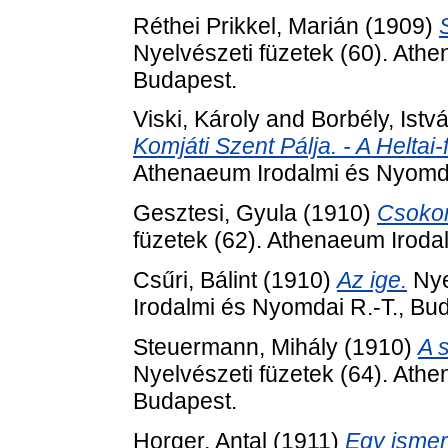
Réthei Prikkel, Marián
(1909)
Nyelvészeti füzetek (60). Ath
Budapest.
Viski, Károly
and
Borbély, Istv
Komjáti Szent Pálja. - A Heltai-f
Athenaeum Irodalmi és Nyomda
Gesztesi, Gyula
(1910)
Csokon
füzetek (62). Athenaeum Iroda
Csűri, Bálint
(1910)
Az ige.
Nye
Irodalmi és Nyomdai R.-T., Bu
Steuermann, Mihály
(1910)
A 
Nyelvészeti füzetek (64). Ath
Budapest.
Horger, Antal
(1911)
Egy ismer