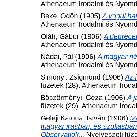
Athenaeum Irodalmi és Nyomda
Beke, Ödön
(1905)
A vogul ha
Athenaeum Irodalmi és Nyomda
Oláh, Gábor
(1906)
A debrecen
Athenaeum Irodalmi és Nyomda
Nádai, Pál
(1906)
A magyar né
Athenaeum Irodalmi és Nyomda
Simonyi, Zsigmond
(1906)
Az 
füzetek (28). Athenaeum Iroda
Böszörményi, Géza
(1906)
A j
füzetek (29). Athenaeum Iroda
Geleji Katona, István
(1906)
Ma
magyar irasban, és szollásba
Observatiok...
Nyelvészeti füze