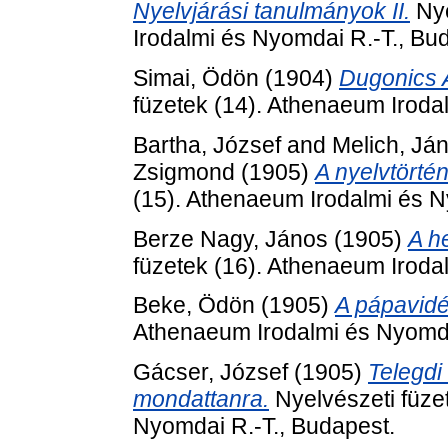
Nyelvjárási tanulmányok II.
Nye
Irodalmi és Nyomdai R.-T., Bu
Simai, Ödön
(1904)
Dugonics A
füzetek (14). Athenaeum Iroda
Bartha, József
and
Melich, Já
Zsigmond
(1905)
A nyelvtörténe
(15). Athenaeum Irodalmi és N
Berze Nagy, János
(1905)
A h
füzetek (16). Athenaeum Iroda
Beke, Ödön
(1905)
A pápavidé
Athenaeum Irodalmi és Nyomda
Gácser, József
(1905)
Telegdi 
mondattanra.
Nyelvészeti füze
Nyomdai R.-T., Budapest.