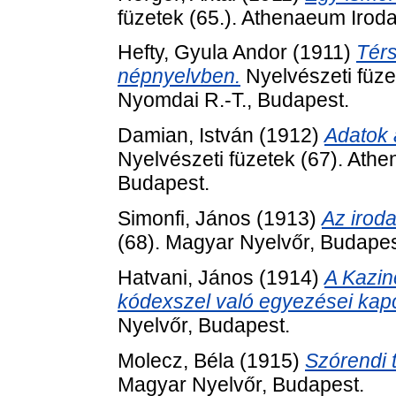
füzetek (65.). Athenaeum Irod
Hefty, Gyula Andor
(1911)
Térs
népnyelvben.
Nyelvészeti füze
Nyomdai R.-T., Budapest.
Damian, István
(1912)
Adatok 
Nyelvészeti füzetek (67). Ath
Budapest.
Simonfi, János
(1913)
Az iroda
(68). Magyar Nyelvőr, Budapes
Hatvani, János
(1914)
A Kazin
kódexszel való egyezései kap
Nyelvőr, Budapest.
Molecz, Béla
(1915)
Szórendi 
Magyar Nyelvőr, Budapest.