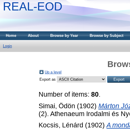
REAL-EOD
Home
About
Browse by Year
Browse by Subject
Login
Brows
Up a level
Export as
Number of items:
80
.
Simai, Ödön
(1902)
Márton Józ
(2). Athenaeum Irodalmi és Ny
Kocsis, Lénárd
(1902)
A monda