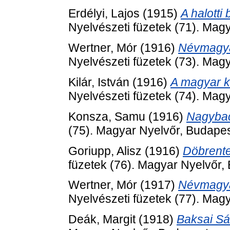
Erdélyi, Lajos
(1915)
A halotti
Nyelvészeti füzetek (71). Mag
Wertner, Mór
(1916)
Névmagyar
Nyelvészeti füzetek (73). Mag
Kilár, István
(1916)
A magyar k
Nyelvészeti füzetek (74). Mag
Konsza, Samu
(1916)
Nagybac
(75). Magyar Nyelvőr, Budapes
Goriupp, Alisz
(1916)
Döbrente
füzetek (76). Magyar Nyelvőr,
Wertner, Mór
(1917)
Névmagyar
Nyelvészeti füzetek (77). Mag
Deák, Margit
(1918)
Baksai Sá