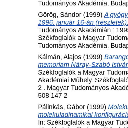
Tudományos Akadémia, Budape
Görög, Sándor
(1999)
A gyógy
1996. január 16-án (részletek)
Tudományos Akadémián : 1995
Székfoglalók a Magyar Tudom
Tudományos Akadémia, Budape
Kálmán, Alajos
(1999)
Barango
memoriam Náray-Szabó István 
Székfoglalók a Magyar Tudom
Akadémiai Műhely. Székfogla
2 . Magyar Tudományos Akadém
508 147 2
Pálinkás, Gábor
(1999)
Moleku
molekuladinamikai konfiguráci
In: Székfoglalók a Magyar Tu