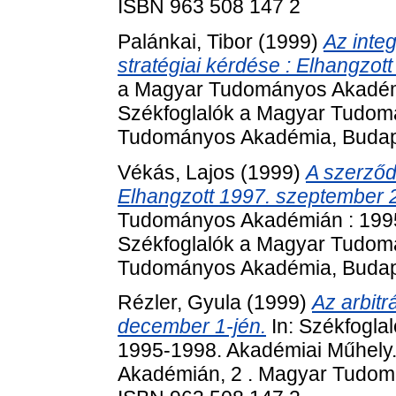
ISBN 963 508 147 2
Palánkai, Tibor
(1999)
Az inte
stratégiai kérdése : Elhangzot
a Magyar Tudományos Akadémi
Székfoglalók a Magyar Tudom
Tudományos Akadémia, Budape
Vékás, Lajos
(1999)
A szerződ
Elhangzott 1997. szeptember 
Tudományos Akadémián : 1995
Székfoglalók a Magyar Tudom
Tudományos Akadémia, Budape
Rézler, Gyula
(1999)
Az arbitr
december 1-jén.
In: Székfogl
1995-1998. Akadémiai Műhely
Akadémián, 2 . Magyar Tudom