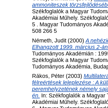
ammoniteszek törzsfejlődésében
Székfoglalók a Magyar Tudom
Akadémiai Műhely. Székfogla
5 . Magyar Tudományos Akadém
508 266 5
Németh, Judit
(2000)
A nehézio
Elhangzott 1999. március 2-án
Tudományos Akadémián : 1995
Székfoglalók a Magyar Tudom
Tudományos Akadémia, Budape
Rákos, Péter
(2003)
Multilate
félreértések leleplezése : A kü
peremhelyzetének némely saját
én.
In: Székfoglalók a Magya
Akadémiai Műhely. Székfogla