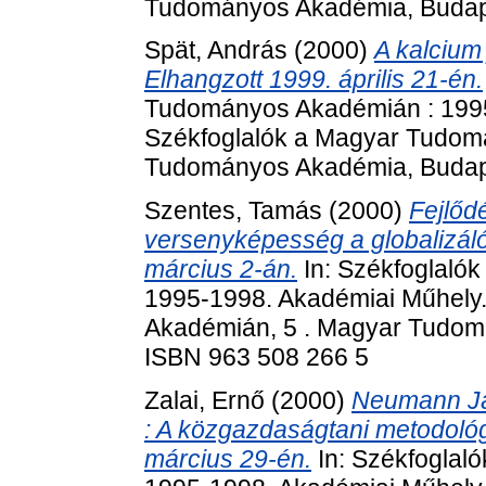
Tudományos Akadémia, Budape
Spät, András
(2000)
A kalcium
Elhangzott 1999. április 21-én.
Tudományos Akadémián : 1995
Székfoglalók a Magyar Tudom
Tudományos Akadémia, Budape
Szentes, Tamás
(2000)
Fejlőd
versenyképesség a globalizáló
március 2-án.
In: Székfoglaló
1995-1998. Akadémiai Műhely
Akadémián, 5 . Magyar Tudom
ISBN 963 508 266 5
Zalai, Ernő
(2000)
Neumann Já
: A közgazdaságtani metodológ
március 29-én.
In: Székfoglal