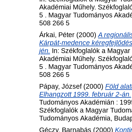
Akadémiai Műhely. Székfogla
5 . Magyar Tudományos Akadém
508 266 5
Árkai, Péter
(2000)
A regionál
Kárpát-medence kéregfejlődés
jén.
In: Székfoglalók a Magya
Akadémiai Műhely. Székfogla
5 . Magyar Tudományos Akadém
508 266 5
Pápay, József
(2000)
Föld ala
Elhangzott 1999. február 2-án.
Tudományos Akadémián : 1995
Székfoglalók a Magyar Tudom
Tudományos Akadémia, Budape
Géczy, Barnabás
(2000)
Kontin