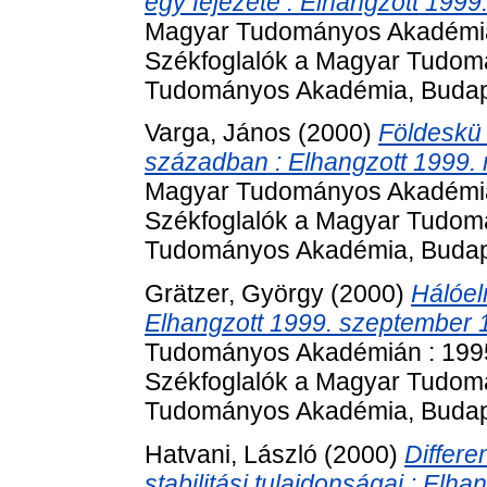
egy fejezete : Elhangzott 1999.
Magyar Tudományos Akadémián
Székfoglalók a Magyar Tudom
Tudományos Akadémia, Budape
Varga, János
(2000)
Földeskü 
században : Elhangzott 1999. 
Magyar Tudományos Akadémián
Székfoglalók a Magyar Tudom
Tudományos Akadémia, Budape
Grätzer, György
(2000)
Hálóelm
Elhangzott 1999. szeptember 1
Tudományos Akadémián : 1995
Székfoglalók a Magyar Tudom
Tudományos Akadémia, Budape
Hatvani, László
(2000)
Differ
stabilitási tulajdonságai : Elh