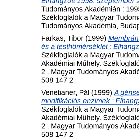
Elhangzott 1998. szeptember 
Tudományos Akadémián : 1995
Székfoglalók a Magyar Tudom
Tudományos Akadémia, Budape
Farkas, Tibor
(1999)
Membránfo
és a testhőmérséklet : Elhangz
Székfoglalók a Magyar Tudom
Akadémiai Műhely. Székfogla
2 . Magyar Tudományos Akadém
508 147 2
Venetianer, Pál
(1999)
A génse
modifikációs enzimek : Elhang
Székfoglalók a Magyar Tudom
Akadémiai Műhely. Székfogla
2 . Magyar Tudományos Akadém
508 147 2