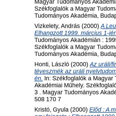
Magyar Tudományos Akadémián
Székfoglalók a Magyar Tudom
Tudományos Akadémia, Budape
Vizkelety, András
(2000)
A Leu
Elhangzott 1999. március 1-jén
Tudományos Akadémián : 1995
Székfoglalók a Magyar Tudom
Tudományos Akadémia, Budape
Honti, László
(2000)
Az uráli/f
téveszmék az uráli nyelvtudom
én.
In: Székfoglalók a Magya
Akadémiai Műhely. Székfogla
3 . Magyar Tudományos Akadém
508 170 7
Kristó, Gyula
(2000)
Előd : A 