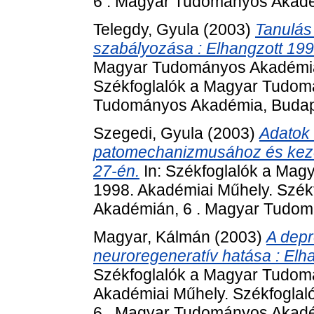
6 . Magyar Tudományos Akadém
Telegdy, Gyula
(2003)
Tanulás
szabályozása : Elhangzott 19
Magyar Tudományos Akadémián
Székfoglalók a Magyar Tudom
Tudományos Akadémia, Budape
Szegedi, Gyula
(2003)
Adatok 
patomechanizmusához és keze
27-én.
In: Székfoglalók a Mag
1998. Akadémiai Műhely. Szé
Akadémián, 6 . Magyar Tudom
Magyar, Kálmán
(2003)
A depr
neuroregeneratív hatása : Elha
Székfoglalók a Magyar Tudom
Akadémiai Műhely. Székfogla
6 . Magyar Tudományos Akadém