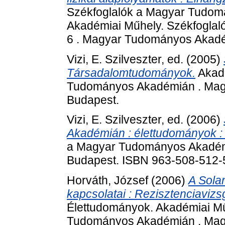
Székfoglalók a Magyar Tudom
Akadémiai Műhely. Székfogla
6 . Magyar Tudományos Akadém
Vizi, E. Szilveszter
, ed. (2005)
Társadalomtudományok.
Akadé
Tudományos Akadémián . Mag
Budapest.
Vizi, E. Szilveszter
, ed. (2006)
Akadémián : élettudományok :
a Magyar Tudományos Akadém
Budapest. ISBN 963-508-512-
Horváth, József
(2006)
A Sola
kapcsolatai : Rezisztenciavizsg
Élettudományok. Akadémiai Mű
Tudományos Akadémián . Mag