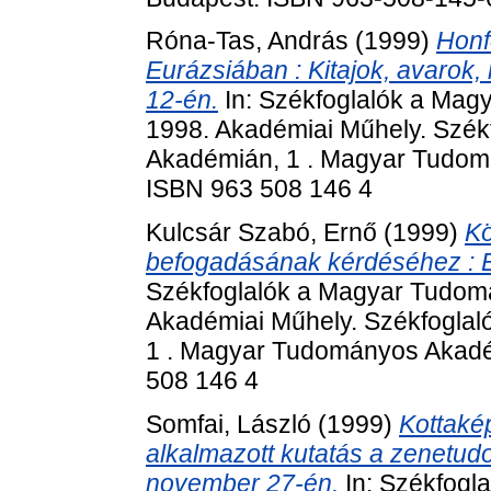
Róna-Tas, András
(1999)
Honf
Eurázsiában : Kitajok, avarok,
12-én.
In: Székfoglalók a Mag
1998. Akadémiai Műhely. Szé
Akadémián, 1 . Magyar Tudom
ISBN 963 508 146 4
Kulcsár Szabó, Ernő
(1999)
Kö
befogadásának kérdéséhez : E
Székfoglalók a Magyar Tudom
Akadémiai Műhely. Székfogla
1 . Magyar Tudományos Akadém
508 146 4
Somfai, László
(1999)
Kottaké
alkalmazott kutatás a zenetud
november 27-én.
In: Székfog