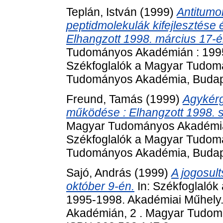
Teplán, István
(1999)
Antitumor
peptidmolekulák kifejlesztése 
Elhangzott 1998. március 17-é
Tudományos Akadémián : 1995
Székfoglalók a Magyar Tudom
Tudományos Akadémia, Budape
Freund, Tamás
(1999)
Agykérg
működése : Elhangzott 1998. 
Magyar Tudományos Akadémián
Székfoglalók a Magyar Tudom
Tudományos Akadémia, Budape
Sajó, András
(1999)
A jogosul
október 9-én.
In: Székfoglaló
1995-1998. Akadémiai Műhely
Akadémián, 2 . Magyar Tudom