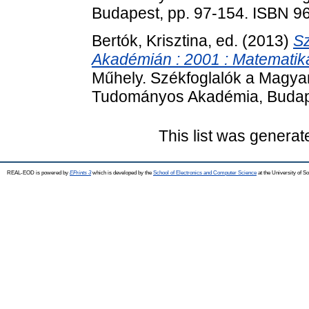
Budapest, pp. 97-154. ISBN 9
Bertók, Krisztina
, ed. (2013)
S
Akadémián : 2001 : Matematik
Műhely. Székfoglalók a Magy
Tudományos Akadémia, Budap
This list was genera
REAL-EOD is powered by
EPrints 3
which is developed by the
School of Electronics and Computer Science
at the University of 