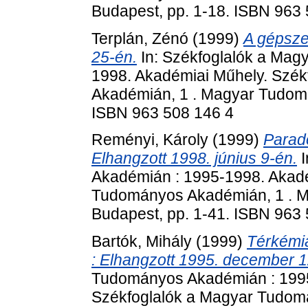
Budapest, pp. 1-18. ISBN 963
Terplán, Zénó
(1999)
A gépsze
25-én.
In: Székfoglalók a Mag
1998. Akadémiai Műhely. Szé
Akadémián, 1 . Magyar Tudom
ISBN 963 508 146 4
Reményi, Károly
(1999)
Parad
Elhangzott 1998. június 9-én.
I
Akadémián : 1995-1998. Akadé
Tudományos Akadémián, 1 . 
Budapest, pp. 1-41. ISBN 963
Bartók, Mihály
(1999)
Térkémia
: Elhangzott 1995. december 1
Tudományos Akadémián : 1995
Székfoglalók a Magyar Tudom