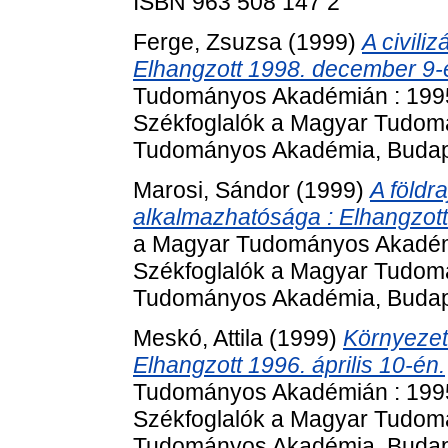
ISBN 963 508 147 2
Ferge, Zsuzsa
(1999)
A civili
Elhangzott 1998. december 9-
Tudományos Akadémián : 1995
Székfoglalók a Magyar Tudom
Tudományos Akadémia, Budape
Marosi, Sándor
(1999)
A földr
alkalmazhatósága : Elhangzott
a Magyar Tudományos Akadémi
Székfoglalók a Magyar Tudom
Tudományos Akadémia, Budape
Meskó, Attila
(1999)
Környezet
Elhangzott 1996. április 10-én.
Tudományos Akadémián : 1995
Székfoglalók a Magyar Tudom
Tudományos Akadémia, Budape