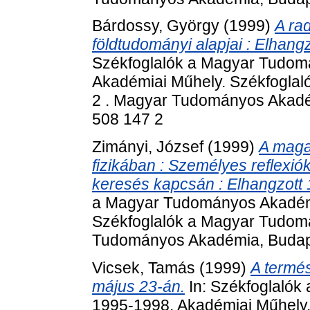
Bárdossy, György
(1999)
A ra
földtudományi alapjai : Elhang
Székfoglalók a Magyar Tudom
Akadémiai Műhely. Székfogla
2 . Magyar Tudományos Akadém
508 147 2
Zimányi, József
(1999)
A maga
fizikában : Személyes reflexi
keresés kapcsán : Elhangzott 
a Magyar Tudományos Akadémi
Székfoglalók a Magyar Tudom
Tudományos Akadémia, Budape
Vicsek, Tamás
(1999)
A termés
május 23-án.
In: Székfoglaló
1995-1998. Akadémiai Műhely