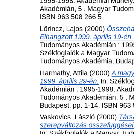
1995-1998. Akadémiai Műhely
Akadémián, 5 . Magyar Tudom
ISBN 963 508 266 5
Lőrincz, Lajos
(2000)
Összehas
Elhangzott 1999. április 19-én.
Tudományos Akadémián : 1995
Székfoglalók a Magyar Tudom
Tudományos Akadémia, Budape
Harmathy, Attila
(2000)
A magya
1999. április 29-én.
In: Székfo
Akadémián : 1995-1998. Akadé
Tudományos Akadémián, 5 . 
Budapest, pp. 1-14. ISBN 963
Vaskovics, László
(2000)
Társ
szerepváltozás összefüggései
In: Székfoglalók a Magyar Tu