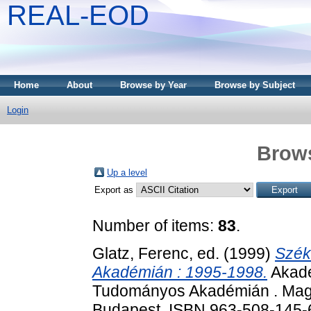
REAL-EOD
Home
About
Browse by Year
Browse by Subject
Login
Brows
Up a level
Export as
Number of items:
83
.
Glatz, Ferenc
, ed. (1999)
Szék
Akadémián : 1995-1998.
Akadé
Tudományos Akadémián . Mag
Budapest. ISBN 963-508-145-