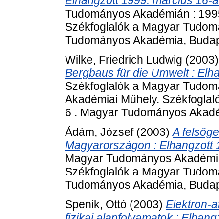
Elhangzott 1999. március 16-á
Tudományos Akadémián : 1995
Székfoglalók a Magyar Tudom
Tudományos Akadémia, Budape
Wilke, Friedrich Ludwig
(2003
Bergbaus für die Umwelt : Elh
Székfoglalók a Magyar Tudom
Akadémiai Műhely. Székfogla
6 . Magyar Tudományos Akadém
Ádám, József
(2003)
A felsőge
Magyarországon : Elhangzott 
Magyar Tudományos Akadémián
Székfoglalók a Magyar Tudom
Tudományos Akadémia, Budape
Spenik, Ottó
(2003)
Elektron-a
fizikai alapfolyamatok : Elhangz