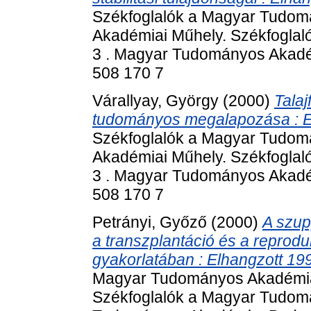
Székfoglalók a Magyar Tudom
Akadémiai Műhely. Székfogla
3 . Magyar Tudományos Akadém
508 170 7
Várallyay, György
(2000)
Tala
tudományos megalapozása : El
Székfoglalók a Magyar Tudom
Akadémiai Műhely. Székfogla
3 . Magyar Tudományos Akadém
508 170 7
Petrányi, Győző
(2000)
A szup
a transzplantáció és a reprodu
gyakorlatában : Elhangzott 19
Magyar Tudományos Akadémián
Székfoglalók a Magyar Tudom