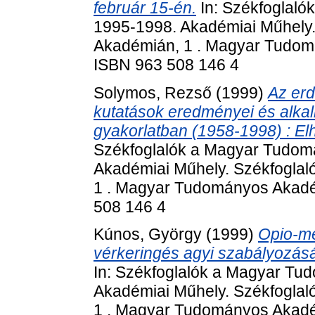
február 15-én.
In: Székfoglal
1995-1998. Akadémiai Műhely
Akadémián, 1 . Magyar Tudom
ISBN 963 508 146 4
Solymos, Rezső
(1999)
Az erd
kutatások eredményei és alk
gyakorlatban (1958-1998) : El
Székfoglalók a Magyar Tudom
Akadémiai Műhely. Székfogla
1 . Magyar Tudományos Akadém
508 146 4
Kúnos, György
(1999)
Opio-me
vérkeringés agyi szabályozásá
In: Székfoglalók a Magyar Tu
Akadémiai Műhely. Székfogla
1 . Magyar Tudományos Akadém