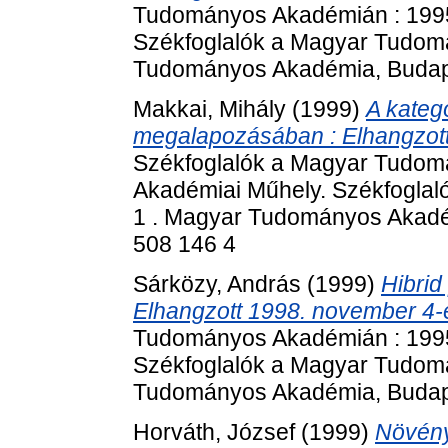
Tudományos Akadémián : 1995
Székfoglalók a Magyar Tudom
Tudományos Akadémia, Budape
Makkai, Mihály
(1999)
A kateg
megalapozásában : Elhangzot
Székfoglalók a Magyar Tudom
Akadémiai Műhely. Székfogla
1 . Magyar Tudományos Akadém
508 146 4
Sárközy, András
(1999)
Hibrid
Elhangzott 1998. november 4-
Tudományos Akadémián : 1995
Székfoglalók a Magyar Tudom
Tudományos Akadémia, Budape
Horváth, József
(1999)
Növény