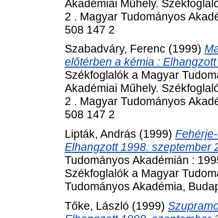
Akadémiai Műhely. Székfogla
2 . Magyar Tudományos Akadém
508 147 2
Szabadváry, Ferenc
(1999)
Ma
előtérben a kémia : Elhangzot
Székfoglalók a Magyar Tudom
Akadémiai Műhely. Székfogla
2 . Magyar Tudományos Akadém
508 147 2
Lipták, András
(1999)
Fehérje-
Elhangzott 1998. szeptember 
Tudományos Akadémián : 1995
Székfoglalók a Magyar Tudom
Tudományos Akadémia, Budape
Tőke, László
(1999)
Szupramol