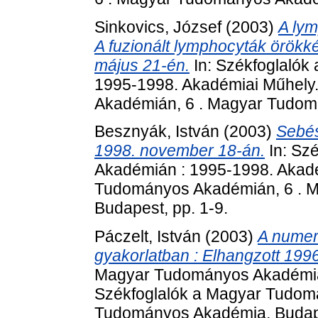
Sinkovics, József
(2003)
A lym
A fuzionált lymphocyták örökk
május 21-én.
In: Székfoglaló
1995-1998. Akadémiai Műhely
Akadémián, 6 . Magyar Tudom
Besznyák, István
(2003)
Sebés
1998. november 18-án.
In: Sz
Akadémián : 1995-1998. Akadé
Tudományos Akadémián, 6 . 
Budapest, pp. 1-9.
Páczelt, István
(2003)
A numer
gyakorlatban : Elhangzott 1996
Magyar Tudományos Akadémián
Székfoglalók a Magyar Tudom
Tudományos Akadémia, Budape