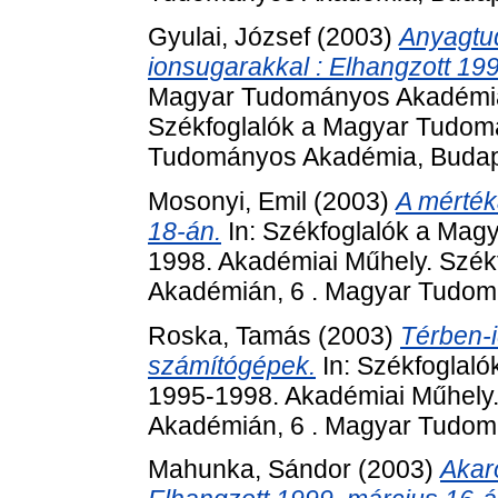
Gyulai, József
(2003)
Anyagtu
ionsugarakkal : Elhangzott 199
Magyar Tudományos Akadémián
Székfoglalók a Magyar Tudom
Tudományos Akadémia, Budape
Mosonyi, Emil
(2003)
A mérték
18-án.
In: Székfoglalók a Mag
1998. Akadémiai Műhely. Szé
Akadémián, 6 . Magyar Tudom
Roska, Tamás
(2003)
Térben-i
számítógépek.
In: Székfoglal
1995-1998. Akadémiai Műhely
Akadémián, 6 . Magyar Tudom
Mahunka, Sándor
(2003)
Akar