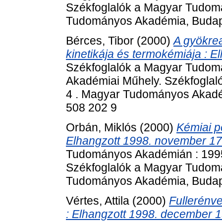
Székfoglalók a Magyar Tudom
Tudományos Akadémia, Budape
Bérces, Tibor
(2000)
A gyökrea
kinetikája és termokémiája : 
Székfoglalók a Magyar Tudom
Akadémiai Műhely. Székfogla
4 . Magyar Tudományos Akadém
508 202 9
Orbán, Miklós
(2000)
Kémiai pe
Elhangzott 1998. november 17
Tudományos Akadémián : 1995
Székfoglalók a Magyar Tudom
Tudományos Akadémia, Budape
Vértes, Attila
(2000)
Fullerénv
: Elhangzott 1998. december 1