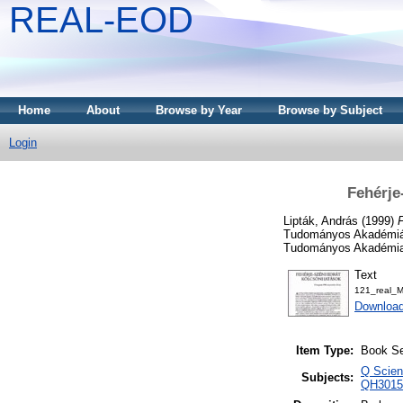
REAL-EOD
Home
About
Browse by Year
Browse by Subject
Login
Fehérje
Lipták, András
(1999)
Tudományos Akadémián
Tudományos Akadémia,
Text
121_real_M
Downloa
Item Type:
Book Se
Q Scien
Subjects:
QH3015 