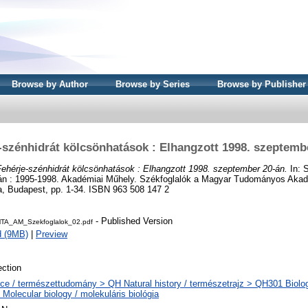
Browse by Author
Browse by Series
Browse by Publisher
-szénhidrát kölcsönhatások : Elhangzott 1998. szeptemb
Fehérje-szénhidrát kölcsönhatások : Elhangzott 1998. szeptember 20-án.
In: 
 : 1995-1998. Akadémiai Műhely. Székfoglalók a Magyar Tudományos Akad
 Budapest, pp. 1-34. ISBN 963 508 147 2
- Published Version
TA_AM_Szekfoglalok_02.pdf
d (9MB)
|
Preview
ction
ce / természettudomány > QH Natural history / természetrajz > QH301 Biology
Molecular biology / molekuláris biológia