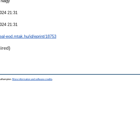
 Nagy
2024 21:31
2024 21:31
real-eod.mtak.hu/id/eprint/18753
ired)
Southampton.
More information and software credits
.