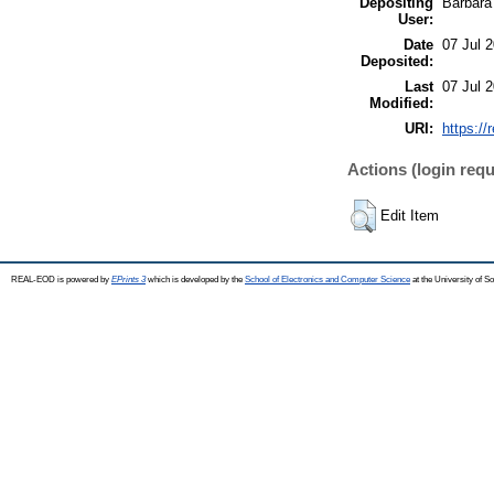
Depositing
Barbara
User:
Date
07 Jul 
Deposited:
Last
07 Jul 
Modified:
URI:
https://
Actions (login requ
Edit Item
REAL-EOD is powered by
EPrints 3
which is developed by the
School of Electronics and Computer Science
at the University of 