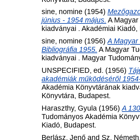
sine, nomine
(1954)
Mezőgazda
június - 1954 május.
A Magyar
kiadványai . Akadémiai Kiadó,
sine, nomine
(1956)
A Magyar
Bibliográfia 1955.
A Magyar Tu
kiadványai . Magyar Tudomán
UNSPECIFIED, ed. (1956)
Táj
akadémiák működéséről 1954
Akadémia Könyvtárának kiad
Könyvtára, Budapest.
Haraszthy, Gyula
(1956)
A 130
Tudományos Akadémia Könyvtá
Kiadó, Budapest.
Berlász, Jenő
and
Sz. Németh,