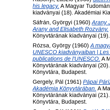
his legacy.
A Magyar Tudomán
kiadványai (18). Akadémiai Ki
Sáfrán, Györgyi
(1960)
Arany 
Arany and Elisabeth Rozvány.
Könyvtárának kiadványai (19).
Rózsa, György
(1960)
A magy
UNESCO kiadványaiban | Les s
publications de l'UNESCO.
A M
Könyvtárának kiadványai (20
Könyvtára, Budapest.
Gergely, Pál
(1961)
Pápai Pár
Akadémia Könyvtárában.
A Ma
Könyvtárának kiadványai (21
Könyvtára, Budapest.