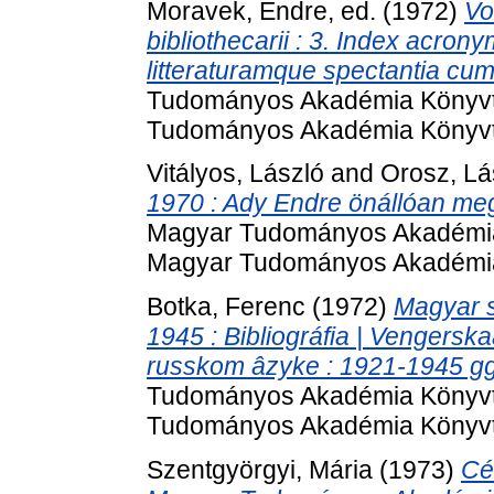
Moravek, Endre
, ed. (1972)
Vo
bibliothecarii : 3. Index acron
litteraturamque spectantia cum 
Tudományos Akadémia Könyvtá
Tudományos Akadémia Könyvt
Vitályos, László
and
Orosz, Lá
1970 : Ady Endre önállóan meg
Magyar Tudományos Akadémia 
Magyar Tudományos Akadémia
Botka, Ferenc
(1972)
Magyar s
1945 : Bibliográfia | Vengerskaâ
russkom âzyke : 1921-1945 gg. :
Tudományos Akadémia Könyvtá
Tudományos Akadémia Könyvt
Szentgyörgyi, Mária
(1973)
Cé