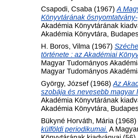
Csapodi, Csaba
(1967)
A Mag
Könyvtárának ősnyomtatvány-
Akadémia Könyvtárának kiadv
Akadémia Könyvtára, Budapes
H. Boros, Vilma
(1967)
Széchen
története : az Akadémiai Köny
Magyar Tudományos Akadémia 
Magyar Tudományos Akadémia
György, József
(1968)
Az Akad
szobája és nevesebb magyar l
Akadémia Könyvtárának kiadv
Akadémia Könyvtára, Budapes
Bükyné Horváth, Mária
(1968
külföldi periodikumai.
A Magya
Könyvtárának kiadványai (56