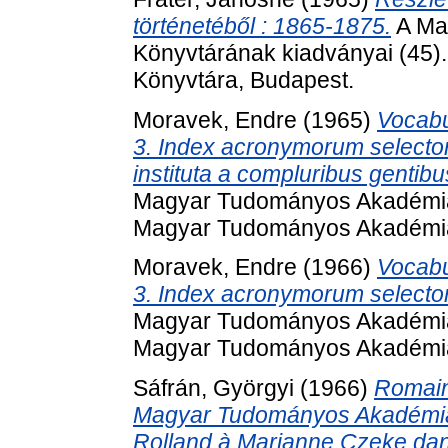
történetéből : 1865-1875.
A Ma
Könyvtárának kiadványai (45
Könyvtára, Budapest.
Moravek, Endre
(1965)
Vocabu
3. Index acronymorum selectoru
instituta a compluribus gentib
Magyar Tudományos Akadémia 
Magyar Tudományos Akadémia
Moravek, Endre
(1966)
Vocabu
3. Index acronymorum selectoru
Magyar Tudományos Akadémia 
Magyar Tudományos Akadémia
Sáfrán, Györgyi
(1966)
Romain
Magyar Tudományos Akadémia 
Rolland à Marianne Czeke dan