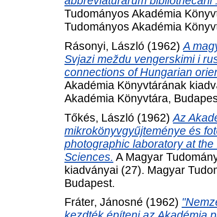
abbreviaturarum bibliothecarii :
Tudományos Akadémia Könyvtá
Tudományos Akadémia Könyvt
Rásonyi, László
(1962)
A magy
Svjazi meždu vengerskimi i ru
connections of Hungarian orien
Akadémia Könyvtárának kiadv
Akadémia Könyvtára, Budapes
Tőkés, László
(1962)
Az Akadé
mikrokönyvgyűjteménye és fotó
photographic laboratory at the
Sciences.
A Magyar Tudomány
kiadványai (27). Magyar Tud
Budapest.
Fráter, Jánosné
(1962)
"Nemzet
kezdték építeni az Akadémia pa