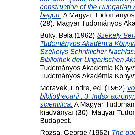
construction of the Hungarian
begun.
A Magyar Tudományos 
(28). Magyar Tudományos Aka
Büky, Béla
(1962)
Székely Ber
Tudományos Akadémia Könyvtár
Székelys Schriftlicher Nachlas
Bibliothek der Ungarischen A
Tudományos Akadémia Könyvtá
Tudományos Akadémia Könyvt
Moravek, Endre
, ed. (1962)
Vo
bibliothecarii : 3. Index acron
scientifica.
A Magyar Tudomán
kiadványai (30). Magyar Tud
Budapest.
Rózsa, George
(1962)
The doc