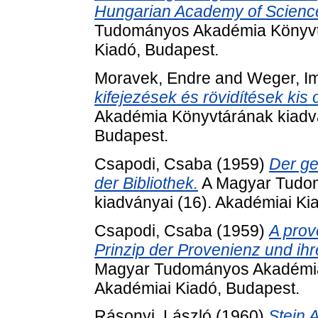
Hungarian Academy of Science
Tudományos Akadémia Könyvtá
Kiadó, Budapest.
Moravek, Endre
and
Weger, I
kifejezések és rövidítések kis 
Akadémia Könyvtárának kiadvá
Budapest.
Csapodi, Csaba
(1959)
Der ge
der Bibliothek.
A Magyar Tudo
kiadványai (16). Akadémiai Ki
Csapodi, Csaba
(1959)
A prov
Prinzip der Provenienz und ih
Magyar Tudományos Akadémia 
Akadémiai Kiadó, Budapest.
Rásonyi, László
(1960)
Stein 