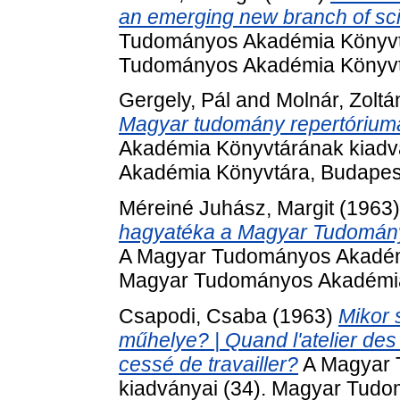
an emerging new branch of scie
Tudományos Akadémia Könyvtá
Tudományos Akadémia Könyvt
Gergely, Pál
and
Molnár, Zoltá
Magyar tudomány repertóriuma
Akadémia Könyvtárának kiadv
Akadémia Könyvtára, Budapes
Méreiné Juhász, Margit
(1963
hagyatéka a Magyar Tudomán
A Magyar Tudományos Akadémi
Magyar Tudományos Akadémia
Csapodi, Csaba
(1963)
Mikor 
műhelye? | Quand l'atelier des i
cessé de travailler?
A Magyar 
kiadványai (34). Magyar Tud