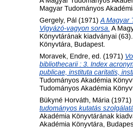
A Magyar Tudományos Akadémi
Magyar Tudományos Akadémia
Gergely, Pál
(1971)
A Magyar 
Vigyázó-vagyon sorsa.
A Magy
Könyvtárának kiadványai (63
Könyvtára, Budapest.
Moravek, Endre
, ed. (1971)
Vo
bibliothecarii : 3. Index acrony
publicae, instituta caritatis, inst
Tudományos Akadémia Könyvtá
Tudományos Akadémia Könyvt
Bükyné Horváth, Mária
(1971
tudományos kutatás szolgálat
Akadémia Könyvtárának kiadv
Akadémia Könyvtára, Budapes