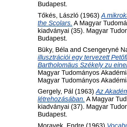
Budapest.
Tőkés, László
(1963)
A mikrok
the Scolars.
A Magyar Tudomá
kiadványai (35). Magyar Tud
Budapest.
Büky, Béla
and
Csengeryné Na
illusztrációi egy tervezett Petőf
Bartholomäus Székely zu einer
Magyar Tudományos Akadémia 
Magyar Tudományos Akadémia
Gergely, Pál
(1963)
Az Akadém
létrehozásában.
A Magyar Tud
kiadványai (37). Magyar Tud
Budapest.
Moravek, Endre
(1963)
Vocabu