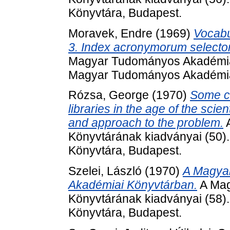
Könyvtára, Budapest.
Moravek, Endre
(1969)
Vocabu
3. Index acronymorum selector
Magyar Tudományos Akadémia 
Magyar Tudományos Akadémia
Rózsa, George
(1970)
Some co
libraries in the age of the scie
and approach to the problem.
A
Könyvtárának kiadványai (50
Könyvtára, Budapest.
Szelei, László
(1970)
A Magyar
Akadémiai Könyvtárban.
A Mag
Könyvtárának kiadványai (58
Könyvtára, Budapest.