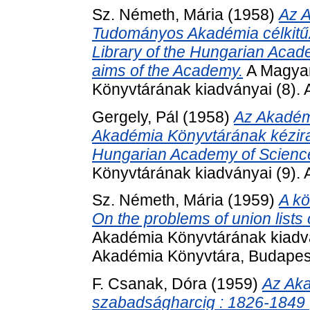
Sz. Németh, Mária
(1958)
Az A
Tudományos Akadémia célkitűz
Library of the Hungarian Acade
aims of the Academy.
A Magya
Könyvtárának kiadványai (8). 
Gergely, Pál
(1958)
Az Akadém
Akadémia Könyvtárának kézirat
Hungarian Academy of Scienc
Könyvtárának kiadványai (9). 
Sz. Németh, Mária
(1959)
A kö
On the problems of union lists 
Akadémia Könyvtárának kiadv
Akadémia Könyvtára, Budapes
F. Csanak, Dóra
(1959)
Az Aka
szabadságharcig : 1826-1849 | 