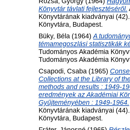
Rózsa, György
(1964)
Hagyom
Könyvtár távlati fejlesztéséről.
Könyvtárának kiadványai (42
Könyvtára, Budapest.
Büky, Béla
(1964)
A tudományos
témamegoszlási statisztikák k
Tudományos Akadémia Könyvtá
Tudományos Akadémia Könyvt
Csapodi, Csaba
(1965)
Conser
Collections at the Library of 
methods and results : 1949-1
eredmények az Akadémiai Köny
Gyűjteményében : 1949-1964.
Könyvtárának kiadványai (44
Könyvtára, Budapest.
Fráter, Jánosné
(1965)
Részle