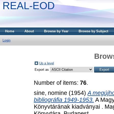
REAL-EOD
Home
About
Browse by Year
Browse by Subject
Login
Brows
Up a level
Export as
Number of items:
76
.
sine, nomine
(1954)
A megújh
bibliográfia 1949-1953.
A Magy
Könyvtárának kiadványai . M
Könyvtára, Budapest.