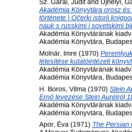
Sz. Garai, Judit
and
Újhelyi, Ga
Akadémia Könyvtára orosz és 
története | Očerki istorii kni
nauk s russkimi i sovetskimi bi
Akadémia Könyvtárának kiadv
Akadémia Könyvtára, Budapes
Molnár, Imre
(1970)
Peremlyuk
létesítése kutatóintézeti könyv
Akadémia Könyvtárának kiadv
Akadémia Könyvtára, Budapes
H. Boros, Vilma
(1970)
Stein A
Ernő levezése Stein Aurélról 
Akadémia Könyvtárának kiadv
Akadémia Könyvtára, Budapes
Apor, Éva
(1971)
The Persian 