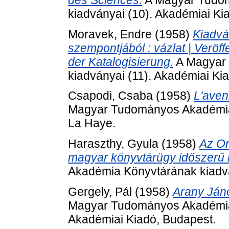
kiadványai (10). Akadémiai Ki
Moravek, Endre
(1958)
Kiadvá
szempontjából : vázlat | Verö
der Katalogisierung.
A Magyar
kiadványai (11). Akadémiai Ki
Csapodi, Csaba
(1958)
L'aven
Magyar Tudományos Akadémia K
La Haye.
Haraszthy, Gyula
(1958)
Az Or
magyar könyvtárügy időszerű 
Akadémia Könyvtárának kiadvá
Gergely, Pál
(1958)
Arany Ján
Magyar Tudományos Akadémia 
Akadémiai Kiadó, Budapest.