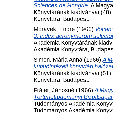
Sciences de Hongrie.
A Magya
Könyvtárának kiadványai (48
Könyvtára, Budapest.
Moravek, Endre
(1966)
Vocabu
3. Index acronymorum selectoru
Akadémia Könyvtárának kiadv
Akadémia Könyvtára, Budapes
Simon, Mária Anna
(1966)
A M
kutatóintézeti könyvtári hálóza
Könyvtárának kiadványai (51
Könyvtára, Budapest.
Fráter, Jánosné
(1966)
A Mag
Történettudományi Bizottságá
Tudományos Akadémia Könyvtá
Tudományos Akadémia Könyvt