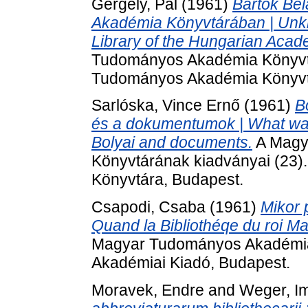
Gergely, Pál
(1961)
Bartók Bél
Akadémia Könyvtárában | Unkno
Library of the Hungarian Acad
Tudományos Akadémia Könyvtá
Tudományos Akadémia Könyvt
Sarlóska, Vince Ernő
(1961)
B
és a dokumentumok | What was
Bolyai and documents.
A Magy
Könyvtárának kiadványai (23
Könyvtára, Budapest.
Csapodi, Csaba
(1961)
Mikor 
Quand la Bibliothéqe du roi Mat
Magyar Tudományos Akadémia 
Akadémiai Kiadó, Budapest.
Moravek, Endre
and
Weger, I