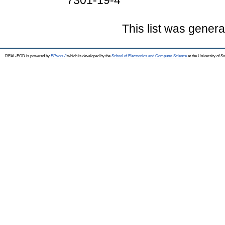
7301-19-4
This list was gener
REAL-EOD is powered by
EPrints 3
which is developed by the
School of Electronics and Computer Science
at the University of 