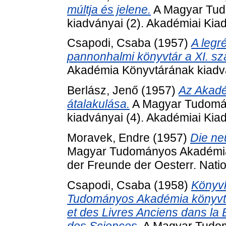
múltja és jelene.
A Magyar Tud
kiadványai (2). Akadémiai Kia
Csapodi, Csaba
(1957)
A legr
pannonhalmi könyvtár a XI. s
Akadémia Könyvtárának kiadvá
Berlász, Jenő
(1957)
Az Akadé
átalakulása.
A Magyar Tudomá
kiadványai (4). Akadémiai Kia
Moravek, Endre
(1957)
Die ne
Magyar Tudományos Akadémia 
der Freunde der Oesterr. Natio
Csapodi, Csaba
(1958)
Könyvk
Tudományos Akadémia könyvtár
et des Livres Anciens dans la
des Sciences.
A Magyar Tudo