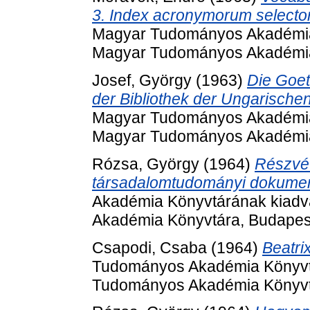
3. Index acronymorum selector
Magyar Tudományos Akadémia 
Magyar Tudományos Akadémia
Josef, György
(1963)
Die Goet
der Bibliothek der Ungarisch
Magyar Tudományos Akadémia 
Magyar Tudományos Akadémia
Rózsa, György
(1964)
Részvét
társadalomtudományi dokumen
Akadémia Könyvtárának kiadv
Akadémia Könyvtára, Budapes
Csapodi, Csaba
(1964)
Beatri
Tudományos Akadémia Könyvtá
Tudományos Akadémia Könyvt