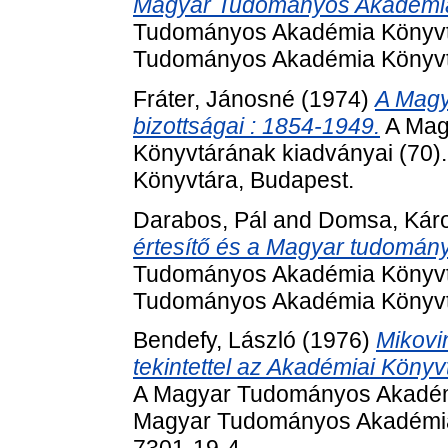
Magyar Tudományos Akadémiá
Tudományos Akadémia Könyvtá
Tudományos Akadémia Könyvt
Fráter, Jánosné
(1974)
A Magy
bizottságai : 1854-1949.
A Mag
Könyvtárának kiadványai (70
Könyvtára, Budapest.
Darabos, Pál
and
Domsa, Kár
értesítő és a Magyar tudomán
Tudományos Akadémia Könyvtá
Tudományos Akadémia Könyvt
Bendefy, László
(1976)
Mikovi
tekintettel az Akadémiai Könyv
A Magyar Tudományos Akadémi
Magyar Tudományos Akadémia 