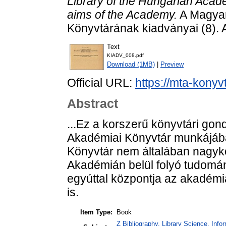
Library of the Hungarian Acade
aims of the Academy.
A Magya
Könyvtárának kiadványai (8). 
Text
KIADV_008.pdf
Download (1MB)
|
Preview
Official URL:
https://mta-konyv
Abstract
...Ez a korszerű könyvtári gon
Akadémiai Könyvtár munkájában
Könyvtár nem általában nagyk
Akadémián belül folyó tudomán
egyúttal központja az akadémia
is.
Item Type:
Book
Z Bibliography. Library Science. Inf