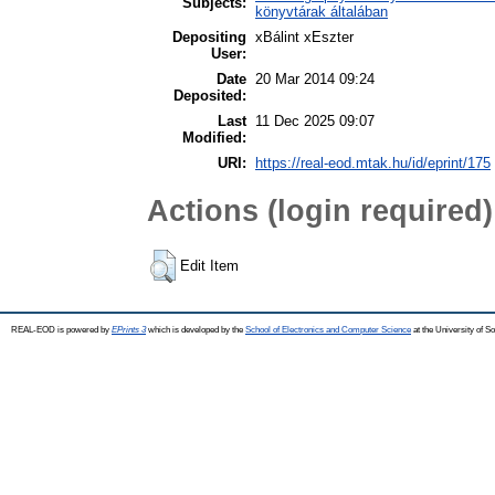
Subjects:
könyvtárak általában
Depositing
xBálint xEszter
User:
Date
20 Mar 2014 09:24
Deposited:
Last
11 Dec 2025 09:07
Modified:
URI:
https://real-eod.mtak.hu/id/eprint/175
Actions (login required)
Edit Item
REAL-EOD is powered by
EPrints 3
which is developed by the
School of Electronics and Computer Science
at the University of 