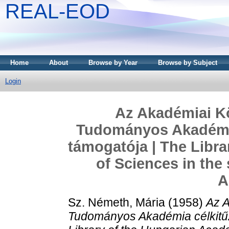
REAL-EOD
Home
About
Browse by Year
Browse by Subject
Login
Az Akadémiai Kö
Tudományos Akadémia
támogatója | The Libr
of Sciences in the 
A
Sz. Németh, Mária
(1958)
Az A
Tudományos Akadémia célkitűz