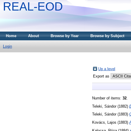
REAL-EOD
Home
About
Browse by Year
Browse by Subject
Login
Up a level
Export as
Number of items:
32
.
Teleki, Sándor
(1882)
Teleki, Sándor
(1883)
G
Kovács, Lajos
(1883)
A
Kalocsa, Róza
(1884)