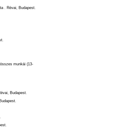
a . Révai, Budapest.
t.
összes munkái (13-
évai, Budapest.
Budapest.
.
est.