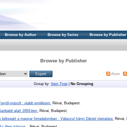
Browse by Author
Browse by Series
Browse by Publisher
Browse by Publisher
Atom
Group by:
Item Type
|
No Grouping
Egyről-másról : újabb emlékeim.
Révai, Budapest.
aribaldi alatt 1859-ben.
Révai, Budapest.
 békepárt a magyar forradalomban : Válaszul Irányi Dániel röpiratára.
Révai, 
Az illem könyve ..
Révai, Budapest.