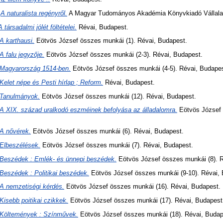
)
A naturalista regényről.
A Magyar Tudományos Akadémia Könyvkiadó Vállalat
A társadalmi jólét föltételei.
Révai, Budapest.
A karthausi.
Eötvös József összes munkái (1). Révai, Budapest.
A falu jegyzője.
Eötvös József összes munkái (2-3). Révai, Budapest.
Magyarország 1514-ben.
Eötvös József összes munkái (4-5). Révai, Budapes
Kelet népe és Pesti hírlap ; Reform.
Révai, Budapest.
Tanulmányok.
Eötvös József összes munkái (12). Révai, Budapest.
A XIX. század uralkodó eszméinek befolyása az álladalomra.
Eötvös József 
A nővérek.
Eötvös József összes munkái (6). Révai, Budapest.
Elbeszélések.
Eötvös József összes munkái (7). Révai, Budapest.
Beszédek : Emlék- és ünnepi beszédek.
Eötvös József összes munkái (8). R
Beszédek : Politikai beszédek.
Eötvös József összes munkái (9-10). Révai, 
A nemzetiségi kérdés.
Eötvös József összes munkái (16). Révai, Budapest.
Kisebb poitikai czikkek.
Eötvös József összes munkái (17). Révai, Budapest
Költemények : Színművek.
Eötvös József összes munkái (18). Révai, Budap