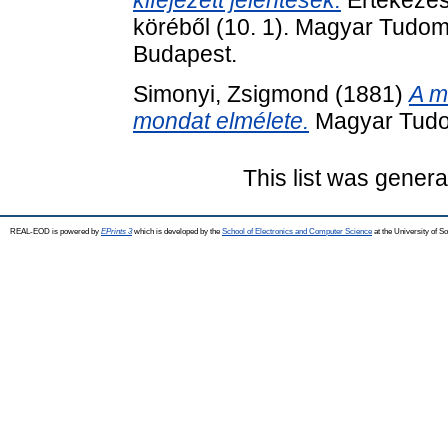
kifejezett jelentések.
Értekezés
köréből (10. 1). Magyar Tud
Budapest.
Simonyi, Zsigmond
(1881)
A m
mondat elmélete.
Magyar Tudo
This list was gener
REAL-EOD is powered by
EPrints 3
which is developed by the
School of Electronics and Computer Science
at the University of 