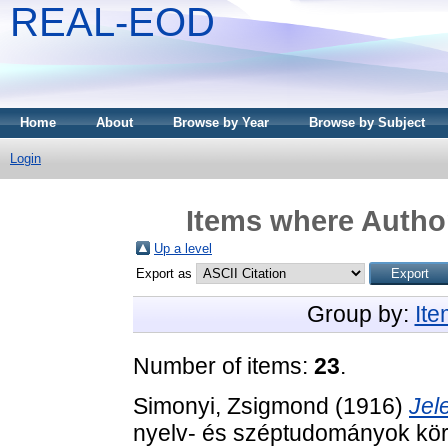
REAL-EOD
Home
About
Browse by Year
Browse by Subject
Login
Items where Author
Up a level
Export as
Group by:
It
Number of items:
23
.
Simonyi, Zsigmond
(1916)
Jel
nyelv- és széptudományok kör