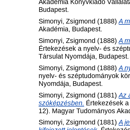
Akadémia Könyvkiadó Vállala
Budapest.
Simonyi, Zsigmond
(1888)
A m
Akadémia, Budapest.
Simonyi, Zsigmond
(1888)
A m
Értekezések a nyelv- és szépt
Társulat Nyomdája, Budapest.
Simonyi, Zsigmond
(1888)
A n
nyelv- és széptudományok köré
Nyomdája, Budapest.
Simonyi, Zsigmond
(1881)
Az 
szóképzésben.
Értekezések a 
12). Magyar Tudományos Akad
Simonyi, Zsigmond
(1881)
A j