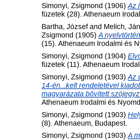
Simonyi, Zsigmond
(1906)
Az 
füzetek (28). Athenaeum Iroda
Bartha, József
and
Melich, Já
Zsigmond
(1905)
A nyelvtörténe
(15). Athenaeum Irodalmi és N
Simonyi, Zsigmond
(1904)
Elv
füzetek (11). Athenaeum Iroda
Simonyi, Zsigmond
(1903)
Az 
14-én...kelt rendeletével kiad
magyarázata bővített szójegyz
Athenaeum Irodalmi és Nyomda
Simonyi, Zsigmond
(1903)
Hel
(8). Athenaeum, Budapest.
Simonyi, Zsigmond
(1903)
A m