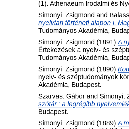
(1). Athenaeum Irodalmi és Ny
Simonyi, Zsigmond
and
Balass
nyelvtan történeti alapon I. M
Tudományos Akadémia, Budap
Simonyi, Zsigmond
(1891)
A n
Értekezések a nyelv- és szép
Tudományos Akadémia, Budap
Simonyi, Zsigmond
(1890)
Kom
nyelv- és széptudományok kör
Akadémia, Budapest.
Szarvas, Gábor
and
Simonyi,
szótár : a legrégibb nyelvemlék
Budapest.
Simonyi, Zsigmond
(1889)
A m