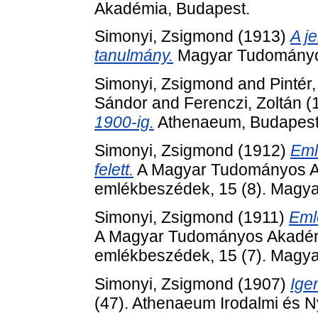
Akadémia, Budapest.
Simonyi, Zsigmond
(1913)
A j
tanulmány.
Magyar Tudományo
Simonyi, Zsigmond
and
Pintér
Sándor
and
Ferenczi, Zoltán
(
1900-ig.
Athenaeum, Budapest
Simonyi, Zsigmond
(1912)
Eml
felett.
A Magyar Tudományos Akad
emlékbeszédek, 15 (8). Magy
Simonyi, Zsigmond
(1911)
Eml
A Magyar Tudományos Akadémia e
emlékbeszédek, 15 (7). Magy
Simonyi, Zsigmond
(1907)
Ige
(47). Athenaeum Irodalmi és N