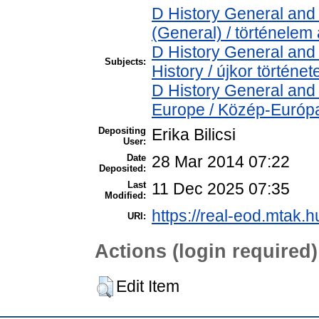
D History General and 
(General) / történelem 
D History General and
Subjects:
History / újkor történet
D History General and
Europe / Közép-Európ
Depositing
Erika Bilicsi
User:
Date
28 Mar 2014 07:22
Deposited:
Last
11 Dec 2025 07:35
Modified:
https://real-eod.mtak.h
URI:
Actions (login required)
Edit Item