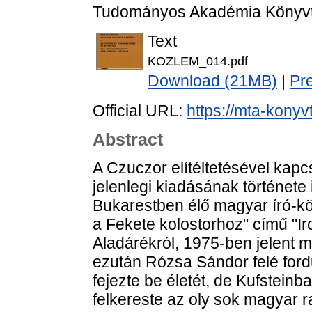
Tudományos Akadémia Könyvtá
Text
KOZLEM_014.pdf
Download (21MB)
|
Pr
Official URL:
https://mta-konyv
Abstract
A Czuczor elítéltetésével kapc
jelenlegi kiadásának története
Bukarestben élő magyar író-köl
a Fekete kolostorhoz" című "Iro
Aladárékról, 1975-ben jelent 
ezután Rózsa Sándor felé ford
fejezte be életét, de Kufsteinba
felkereste az oly sok magyar r