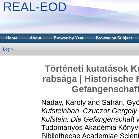
REAL-EOD
Home
About
Browse by Year
Browse by Subject
Login
Történeti kutatások K
rabsága | Historische 
Gefangenschaft
Náday, Károly
and
Sáfrán, Gyö
Kufsteinban. Czuczor Gergely 
Kufstein. Die Gefangenschaft 
Tudományos Akadémia Könyvtá
Bibliothecae Academiae Scien