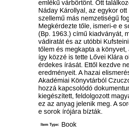
emlékű várbörtönt. Ott találkoz
Náday Károllyal, az egykor ot
szellemű más nemzetiségű fogl
Megkérdezte tőle, ismeri-e e s
(Bp. 1963.) című kiadványát, m
vádiratát és az utóbbi Kufstein
tőlem és megkapta a könyvet, a
így közzé is tette Lővei Klár
érdekes írását. Ettől kezdve n
eredményeit. A hazai elismerés
Akadémiai Könyvtárból Czuczor
hozzá kapcsolódó dokumentumo
kiegészített, feldolgozott ma
ez az anyag jelenik meg. A so
e sorok írójára bízták.
Book
Item Type: