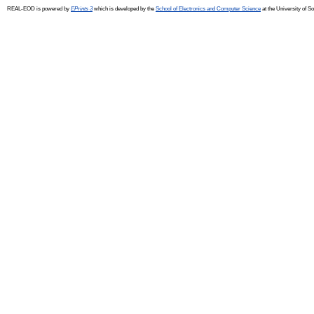
REAL-EOD is powered by
EPrints 3
which is developed by the
School of Electronics and Computer Science
at the University of 