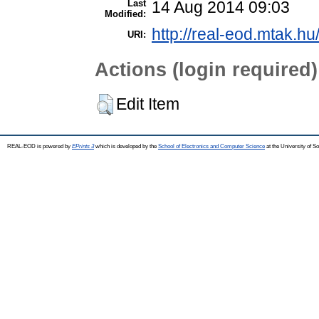
Last
14 Aug 2014 09:03
Modified:
http://real-eod.mtak.hu
URI:
Actions (login required)
Edit Item
REAL-EOD is powered by
EPrints 3
which is developed by the
School of Electronics and Computer Science
at the University of 