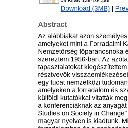
08 Király 139-164.pdf
Download (3MB)
|
Pre
Abstract
Az alábbiakat azon személyes 
amelyeket mint a Forradalmi Ka
Nemzetőrség főparancsnoka é
szereztem 1956-ban. Az azóta e
tapasztalatokat kiegészítette
résztvevők visszaemlékezései
egy tucat nemzetközi tudomán
amelyeken a forradalom és sz
külföldi kutatókkal vitatták m
a konferenciáknak az anyagát a
Studies on Society in Change
magyar nyelven is kiadtunk. M