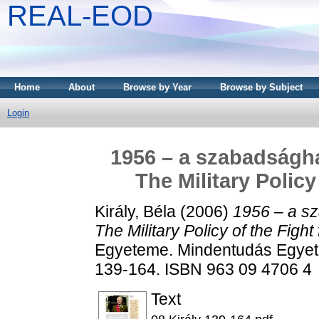
REAL-EOD
Home
About
Browse by Year
Browse by Subject
Login
1956 – a szabadságha
The Military Polic
Király, Béla
(2006)
1956 – a sz
The Military Policy of the Figh
Egyeteme. Mindentudás Egyete
139-164. ISBN 963 09 4706 4
Text