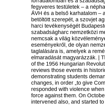
forradalomban és a szabadság
fegyveres testületek – a néph
ÁVH és a belső karhatalom – 
betöltött szerepét, a szovjet ag
harci tevékenységét Budapeste
szabadságharc nemzetközi meg
nemcsak a világ közvéleményé
eseményekről, de olyan nemzet
taglalására is, amelyek a remé
elmaradását magyarázzák. | The
of the 1956 Hungarian Revolu
reviews those events in histor
demonstrating students deman
changes, in order „to give C
responded with violence when
force against them. On Octobe
intervened also, and started to