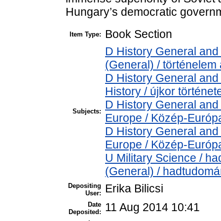
Hungary’s democratic governm
Book Section
Item Type:
D History General and 
(General) / történelem 
D History General and
History / újkor történet
D History General and
Subjects:
Europe / Közép-Európ
D History General and
Europe / Közép-Európ
U Military Science / h
(General) / hadtudomá
Depositing
Erika Bilicsi
User:
Date
11 Aug 2014 10:41
Deposited: