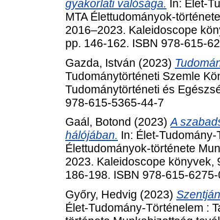
gyakorlati valósága.
In: Élet-
MTA Élettudományok-története
2016‒2023. Kaleidoscope köny
pp. 146-162. ISBN 978-615-6
Gazda, István
(2023)
Tudomány
Tudománytörténeti Szemle Kön
Tudománytörténeti és Egészsé
978-615-5365-44-7
Gaál, Botond
(2023)
A szabads
hálójában.
In: Élet-Tudomány-
Élettudományok-története Mun
2023. Kaleidoscope könyvek, 9
186-198. ISBN 978-615-6275-
Győry, Hedvig
(2023)
Szentján
Élet-Tudomány-Történelem : 