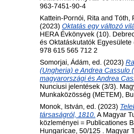
963-7451-90-4
Kattein-Pornói, Rita
and
Tóth, 
(2023)
Oktatás egy változó vilá
HERA Évkönyvek (10). Debrec
és Oktatáskutatók Egyesülete
978 615 565 712 2
Somorjai, Ádám
, ed. (2023)
Ra
(Ungheria) e Andrea Cassulo 
magyarországi és Andrea Cassu
Nunciusi jelentések (3/3). Mag
Munkaközösség (METEM), Bud
Monok, István
, ed. (2023)
Tele
társaságról, 1810.
A Magyar T
közleményei = Publicationes 
Hungaricae, 50/125 . Magyar