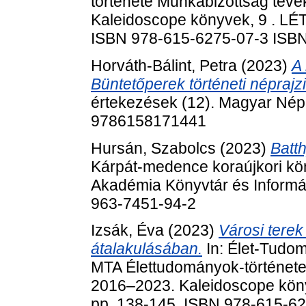
története Munkabizottság tev
Kaleidoscope könyvek, 9 . LÉT
ISBN 978-615-6275-07-3 ISB
Horváth-Bálint, Petra
(2023)
A 
Büntetőperek történeti néprajz
értekezések (12). Magyar Nép
9786158171441
Hursán, Szabolcs
(2023)
Batt
Kárpát-medence koraújkori kö
Akadémia Könyvtár és Informá
963-7451-94-2
Izsák, Éva
(2023)
Városi terek
átalakulásában.
In: Élet-Tudo
MTA Élettudományok-története
2016‒2023. Kaleidoscope köny
pp. 138-145. ISBN 978-615-6