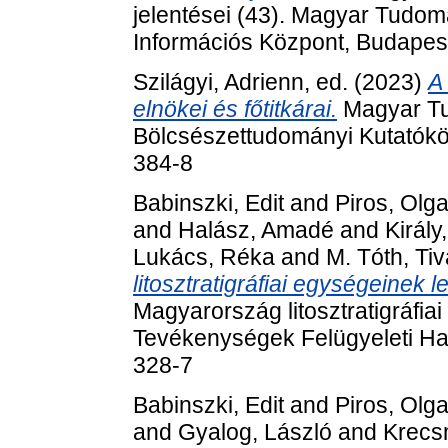
jelentései (43). Magyar Tudo
Információs Központ, Budapes
Szilágyi, Adrienn
, ed. (2023)
A
elnökei és főtitkárai.
Magyar T
Bölcsészettudományi Kutatókö
384-8
Babinszki, Edit
and
Piros, Olg
and
Halász, Amadé
and
Király,
Lukács, Réka
and
M. Tóth, Ti
litosztratigráfiai egységeinek
Magyarország litosztratigráfiai
Tevékenységek Felügyeleti Ha
328-7
Babinszki, Edit
and
Piros, Olg
and
Gyalog, László
and
Krecsm