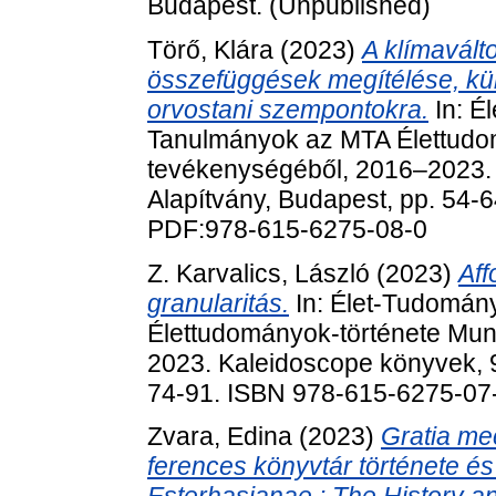
Budapest. (Unpublished)
Törő, Klára
(2023)
A klímaválto
összefüggések megítélése, kül
orvostani szempontokra.
In: É
Tanulmányok az MTA Élettudo
tevékenységéből, 2016‒2023.
Alapítvány, Budapest, pp. 54
PDF:978-615-6275-08-0
Z. Karvalics, László
(2023)
Aff
granularitás.
In: Élet-Tudomán
Élettudományok-története Mun
2023. Kaleidoscope könyvek, 9
74-91. ISBN 978-615-6275-07
Zvara, Edina
(2023)
Gratia me
ferences könyvtár története é