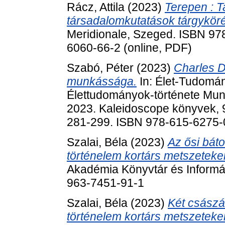
Rácz, Attila
(2023)
Terepen : 
társadalomkutatások tárgyköré
Meridionale, Szeged. ISBN 978
6060-66-2 (online, PDF)
Szabó, Péter
(2023)
Charles D
munkássága.
In: Élet-Tudomá
Élettudományok-története Mun
2023. Kaleidoscope könyvek, 9
281-299. ISBN 978-615-6275-
Szalai, Béla
(2023)
Az ősi bát
történelem kortárs metszetek
Akadémia Könyvtár és Informá
963-7451-91-1
Szalai, Béla
(2023)
Két császá
történelem kortárs metszetek