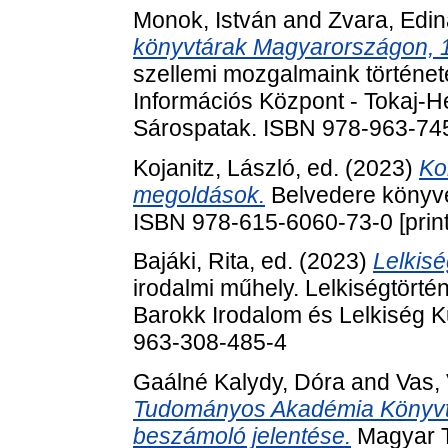
Monok, István
and
Zvara, Edi
könyvtárak Magyarországon, 
szellemi mozgalmaink történet
Információs Központ - Tokaj-H
Sárospatak. ISBN 978-963-74
Kojanitz, László
, ed. (2023)
Ko
megoldások.
Belvedere könyve
ISBN 978-615-6060-73-0 [print]
Bajáki, Rita
, ed. (2023)
Lelkisé
irodalmi műhely. Lelkiségtört
Barokk Irodalom és Lelkiség K
963-308-485-4
Gaálné Kalydy, Dóra
and
Vas, 
Tudományos Akadémia Könyvtá
beszámoló jelentése.
Magyar T