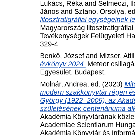
Lukács, Réka
and
Selmeczi, Il
János
and
Sztanó, Orsolya
, e
litosztratigráfiai egységeinek
Magyarország litosztratigráfiai
Tevékenységek Felügyeleti Ha
329-4
Benkő, József
and
Mizser, Atti
évkönyv 2024.
Meteor csillagá
Egyesület, Budapest.
Molnár, Andrea
, ed. (2023)
Mit
modern szakkönyvtár régen és
György (1922–2005), az Akadé
születésének centenáriuma al
Akadémia Könyvtárának közlem
Academiae Scientiarum Hunga
Akadémia Könyvtár és Informá