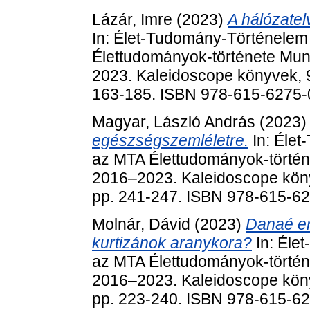
Lázár, Imre
(2023)
A hálózatel
In: Élet-Tudomány-Történelem
Élettudományok-története Mun
2023. Kaleidoscope könyvek, 9
163-185. ISBN 978-615-6275-
Magyar, László András
(2023
egészségszemléletre.
In: Éle
az MTA Élettudományok-történ
2016‒2023. Kaleidoscope köny
pp. 241-247. ISBN 978-615-6
Molnár, Dávid
(2023)
Danaé er
kurtizánok aranykora?
In: Éle
az MTA Élettudományok-történ
2016‒2023. Kaleidoscope köny
pp. 223-240. ISBN 978-615-6