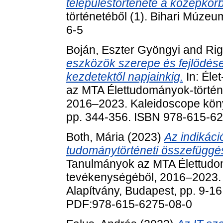
településtörténete a középkor
történetéből (1). Bihari Múzeu
6-5
Boján, Eszter Gyöngyi
and
Rig
eszközök szerepe és fejlődése
kezdetektől napjainkig.
In: Éle
az MTA Élettudományok-történ
2016‒2023. Kaleidoscope köny
pp. 344-356. ISBN 978-615-6
Both, Mária
(2023)
Az indikáci
tudománytörténeti összefüggé
Tanulmányok az MTA Élettudo
tevékenységéből, 2016‒2023.
Alapítvány, Budapest, pp. 9-
PDF:978-615-6275-08-0