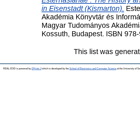
Esterhasianae : The History an
in Eisenstadt (Kismarton).
Este
Akadémia Könyvtár és Informá
Magyar Tudományos Akadémia 
Kossuth, Budapest. ISBN 978
This list was genera
REAL-EOD is powered by
EPrints 3
which is developed by the
School of Electronics and Computer Science
at the University of 