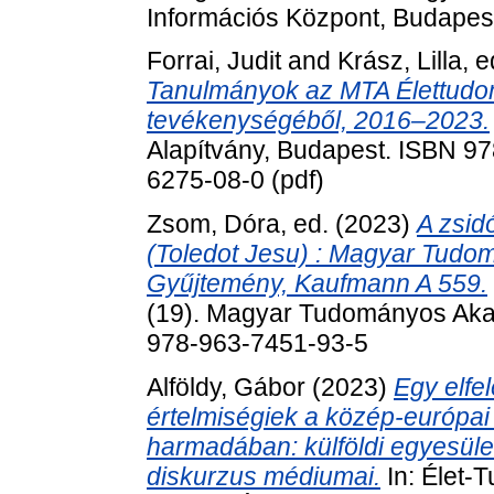
Információs Központ, Budapes
Forrai, Judit
and
Krász, Lilla
, 
Tanulmányok az MTA Élettudo
tevékenységéből, 2016‒2023.
Alapítvány, Budapest. ISBN 97
6275-08-0 (pdf)
Zsom, Dóra
, ed. (2023)
A zsid
(Toledot Jesu) : Magyar Tudo
Gyűjtemény, Kaufmann A 559.
(19). Magyar Tudományos Aka
978-963-7451-93-5
Alföldy, Gábor
(2023)
Egy elfe
értelmiségiek a közép-európai
harmadában: külföldi egyesüle
diskurzus médiumai.
In: Élet-