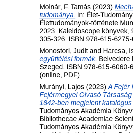
Molnár, F. Tamás
(2023)
Mecha
tudománya.
In: Élet-Tudomány
Élettudományok-története Mun
2023. Kaleidoscope könyvek, 9
305-326. ISBN 978-615-6275-
Monostori, Judit
and
Harcsa, I
együttélési formák.
Belvedere k
Szeged. ISBN 978-615-6060-69
(online, PDF)
Murányi, Lajos
(2023)
A Fejér
Fejérmegyei Olvasó Társaság 
1842-ben megjelent katalógus 
Tudományos Akadémia Könyvtá
Bibliothecae Academiae Scien
Tudományos Akadémia Könyvtá