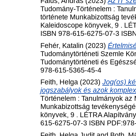
Falus, András
(2023)
Az IT sz
Tudomány-Történelem : Tanul
története Munkabizottság tev
Kaleidoscope könyvek, 9 . LÉT
ISBN 978-615-6275-07-3 ISB
Fehér, Katalin
(2023)
Értelmis
Tudománytörténeti Szemle Kön
Tudománytörténeti és Egészsé
978-615-5365-45-4
Feith, Helga
(2023)
Jog(os) ké
jogszabályok és azok komplex 
Történelem : Tanulmányok az 
Munkabizottság tevékenységé
könyvek, 9 . LÉTRA Alapítvány
615-6275-07-3 ISBN PDF:978
Feith, Helga Judit
and
Both, M