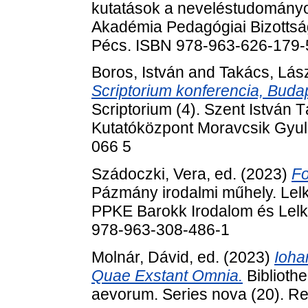
kutatások a neveléstudomány
Akadémia Pedagógiai Bizottsá
Pécs. ISBN 978-963-626-179-
Boros, István
and
Takács, Lás
Scriptorium konferencia, Bud
Scriptorium (4). Szent István 
Kutatóközpont Moravcsik Gyul
066 5
Szádoczki, Vera
, ed. (2023)
Fo
Pázmány irodalmi műhely. Lelk
PPKE Barokk Irodalom és Lelk
978-963-308-486-1
Molnár, Dávid
, ed. (2023)
Ioha
Quae Exstant Omnia.
Bibliothe
aevorum. Series nova (20). R