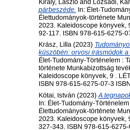
Király, László
and
Lozsádi, Kár
párbeszéde.
In: Élet-Tudomán
Élettudományok-története Mun
2023. Kaleidoscope könyvek, 9
92-117. ISBN 978-615-6275-0
Krász, Lilla
(2023)
Tudományos
küszöbén: orvosi írásmódok a
Élet-Tudomány-Történelem : 
története Munkabizottság tev
Kaleidoscope könyvek, 9 . LÉT
ISBN 978-615-6275-07-3 ISB
Kótai, István
(2023)
A tegnapo
In: Élet-Tudomány-Történelem
Élettudományok-története Mun
2023. Kaleidoscope könyvek, 9
327-343. ISBN 978-615-6275-