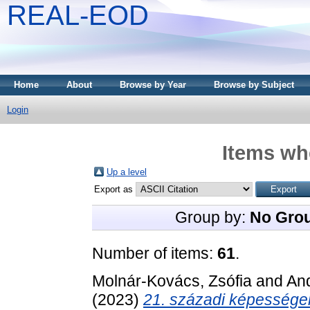
REAL-EOD
Home
About
Browse by Year
Browse by Subject
Login
Items whe
Up a level
Export as
Group by:
No Gro
Number of items:
61
.
Molnár-Kovács, Zsófia
and
And
(2023)
21. századi képességek