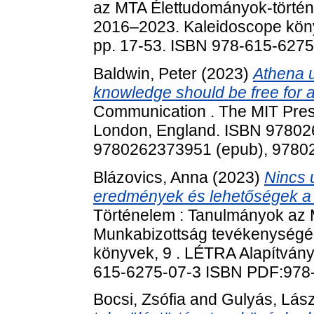
az MTA Élettudományok-történ
2016‒2023. Kaleidoscope köny
pp. 17-53. ISBN 978-615-627
Baldwin, Peter
(2023)
Athena 
knowledge should be free for al
Communication . The MIT Pres
London, England. ISBN 97802
9780262373951 (epub), 97802
Blázovics, Anna
(2023)
Nincs 
eredmények és lehetőségek a f
Történelem : Tanulmányok az 
Munkabizottság tevékenységé
könyvek, 9 . LÉTRA Alapítvány
615-6275-07-3 ISBN PDF:978
Bocsi, Zsófia
and
Gulyás, Lás