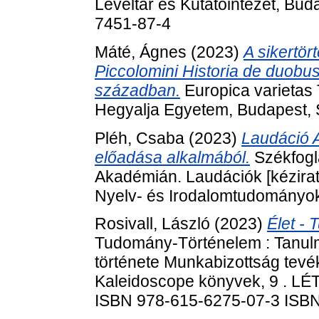
Levéltár és Kutatóintézet, Bu
7451-87-4
Máté, Ágnes
(2023)
A sikertört
Piccolomini Historia de duobu
században.
Europica varietas 
Hegyalja Egyetem, Budapest,
Pléh, Csaba
(2023)
Laudáció A
előadása alkalmából.
Székfogl
Akadémián. Laudációk [kézira
Nyelv- és Irodalomtudományok
Rosivall, László
(2023)
Élet -
Tudomány-Történelem : Tanul
története Munkabizottság tev
Kaleidoscope könyvek, 9 . LÉT
ISBN 978-615-6275-07-3 ISB