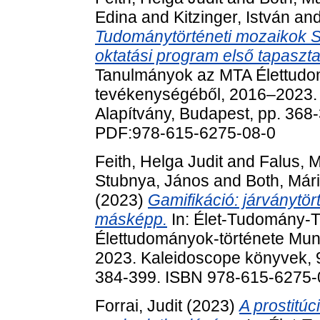
Edina
and
Kitzinger, István
an
Tudománytörténeti mozaikok S
oktatási program első tapasztal
Tanulmányok az MTA Élettudo
tevékenységéből, 2016‒2023.
Alapítvány, Budapest, pp. 36
PDF:978-615-6275-08-0
Feith, Helga Judit
and
Falus, 
Stubnya, János
and
Both, Már
(2023)
Gamifikáció: járványtö
másképp.
In: Élet-Tudomány-
Élettudományok-története Mun
2023. Kaleidoscope könyvek, 9
384-399. ISBN 978-615-6275-
Forrai, Judit
(2023)
A prostitúc