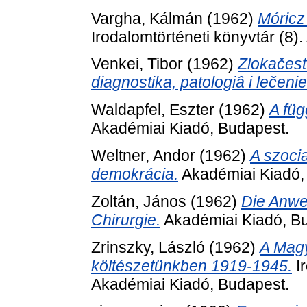
Vargha, Kálmán
(1962)
Móricz
Irodalomtörténeti könyvtár (8)
Venkei, Tibor
(1962)
Zlokačest
diagnostika, patologiâ i lečenie
Waldapfel, Eszter
(1962)
A füg
Akadémiai Kiadó, Budapest.
Weltner, Andor
(1962)
A szoci
demokrácia.
Akadémiai Kiadó,
Zoltán, János
(1962)
Die Anwe
Chirurgie.
Akadémiai Kiadó, B
Zrinszky, László
(1962)
A Mag
költészetünkben 1919-1945.
Ir
Akadémiai Kiadó, Budapest.