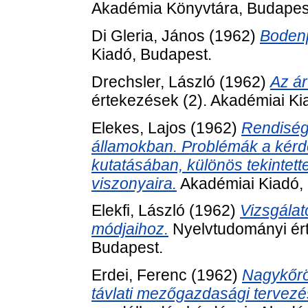
Akadémia Könyvtára, Budapes
Di Gleria, János
(1962)
Bodenp
Kiadó, Budapest.
Drechsler, László
(1962)
Az á
értekezések (2). Akadémiai Ki
Elekes, Lajos
(1962)
Rendiség 
államokban. Problémák a kérd
kutatásában, különös tekintet
viszonyaira.
Akadémiai Kiadó,
Elekfi, László
(1962)
Vizsgálat
módjaihoz.
Nyelvtudományi ért
Budapest.
Erdei, Ferenc
(1962)
Nagykőrö
távlati mezőgazdasági tervez