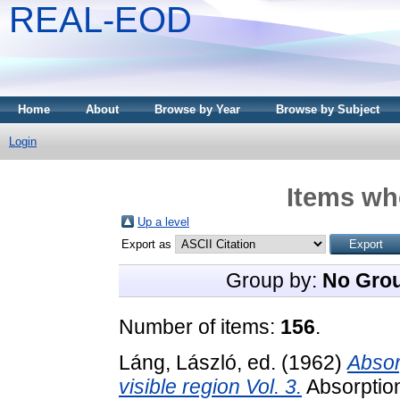
REAL-EOD
Home
About
Browse by Year
Browse by Subject
Login
Items whe
Up a level
Export as
Group by:
No Gro
Number of items:
156
.
Láng, László
, ed. (1962)
Absor
visible region Vol. 3.
Absorption 