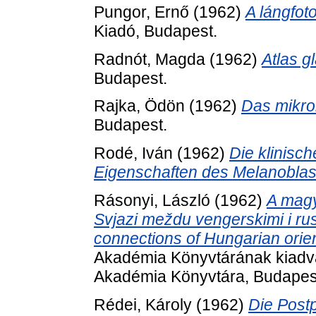
Pungor, Ernő
(1962)
A lángfoto
Kiadó, Budapest.
Radnót, Magda
(1962)
Atlas g
Budapest.
Rajka, Ödön
(1962)
Das mikro
Budapest.
Rodé, Iván
(1962)
Die klinisc
Eigenschaften des Melanobla
Rásonyi, László
(1962)
A magy
Svjazi meždu vengerskimi i ru
connections of Hungarian orien
Akadémia Könyvtárának kiadv
Akadémia Könyvtára, Budapes
Rédei, Károly
(1962)
Die Postp