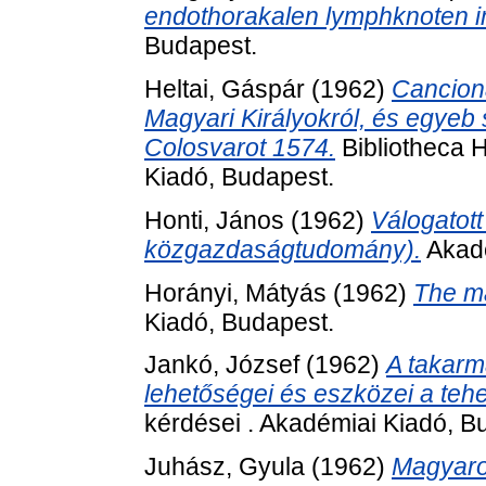
endothorakalen lymphknoten im
Budapest.
Heltai, Gáspár
(1962)
Canciona
Magyari Királyokról, és egyeb s
Colosvarot 1574.
Bibliotheca H
Kiadó, Budapest.
Honti, János
(1962)
Válogatott
közgazdaságtudomány).
Akadé
Horányi, Mátyás
(1962)
The ma
Kiadó, Budapest.
Jankó, József
(1962)
A takarm
lehetőségei és eszközei a teh
kérdései . Akadémiai Kiadó, B
Juhász, Gyula
(1962)
Magyaror