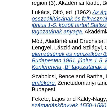
region (3). Akadémiai Kiadó, 
Lukács, Ottó
, ed. (1962)
Az ág
összeállításának és felhaszná
június 1-5. között tartott Stat
tagozatának anyaga.
Akadémia
Mód, Aladárné
and
Drechsler,
Lengyel, László
and
Szilágyi,
elemzésének és nemzetközi ös
Budapesten 1961. június 1-5. k
Konferencia „B” tagozatának 
Szabolcsi, Bence
and
Bartha,
emlékére.
Zenetudományi tanu
Budapest.
Fekete, Lajos
and
Káldy-Nagy,
számadáskönyvek 1550-1580