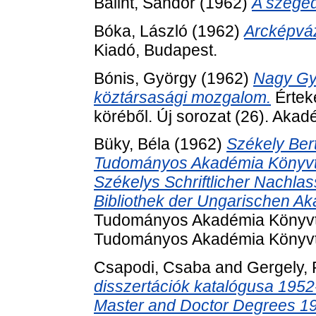
Bálint, Sándor
(1962)
A szeged
Bóka, László
(1962)
Arcképváz
Kiadó, Budapest.
Bónis, György
(1962)
Nagy Gyö
köztársasági mozgalom.
Értek
köréből. Új sorozat (26). Akad
Büky, Béla
(1962)
Székely Ber
Tudományos Akadémia Könyvtár
Székelys Schriftlicher Nachlas
Bibliothek der Ungarischen A
Tudományos Akadémia Könyvtá
Tudományos Akadémia Könyvt
Csapodi, Csaba
and
Gergely, 
disszertációk katalógusa 1952-
Master and Doctor Degrees 1