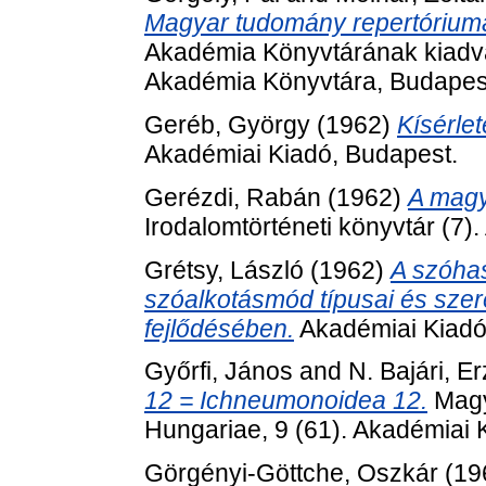
Magyar tudomány repertóriuma
Akadémia Könyvtárának kiadv
Akadémia Könyvtára, Budapes
Geréb, György
(1962)
Kísérlet
Akadémiai Kiadó, Budapest.
Gerézdi, Rabán
(1962)
A magya
Irodalomtörténeti könyvtár (7)
Grétsy, László
(1962)
A szóha
szóalkotásmód típusai és szer
fejlődésében.
Akadémiai Kiadó
Győrfi, János
and
N. Bajári, E
12 = Ichneumonoidea 12.
Magy
Hungariae, 9 (61). Akadémiai 
Görgényi-Göttche, Oszkár
(19