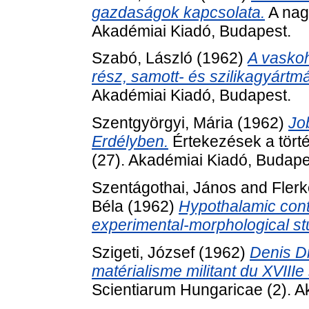
gazdaságok kapcsolata.
A nag
Akadémiai Kiadó, Budapest.
Szabó, László
(1962)
A vaskoh
rész, samott- és szilikagyártm
Akadémiai Kiadó, Budapest.
Szentgyörgyi, Mária
(1962)
Jo
Erdélyben.
Értekezések a törté
(27). Akadémiai Kiadó, Budape
Szentágothai, János
and
Flerk
Béla
(1962)
Hypothalamic contro
experimental-morphological st
Szigeti, József
(1962)
Denis Di
matérialisme militant du XVIIIe 
Scientiarum Hungaricae (2). A