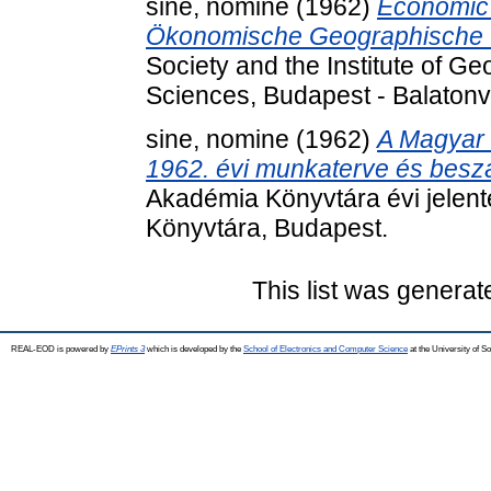
sine, nomine
(1962)
Economic 
Ökonomische Geographische V
Society and the Institute of 
Sciences, Budapest - Balatonv
sine, nomine
(1962)
A Magyar
1962. évi munkaterve és besz
Akadémia Könyvtára évi jele
Könyvtára, Budapest.
This list was genera
REAL-EOD is powered by
EPrints 3
which is developed by the
School of Electronics and Computer Science
at the University of 