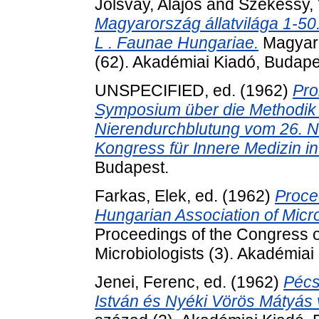
Jolsvay, Alajos
and
Székessy, 
Magyarország állatvilága 1-50.
L . Faunae Hungariae.
Magyaro
(62). Akadémiai Kiadó, Budape
UNSPECIFIED, ed. (1962)
Pro
Symposium über die Methodik
Nierendurchblutung vom 26. N
Kongress für Innere Medizin i
Budapest.
Farkas, Elek
, ed. (1962)
Proce
Hungarian Association of Micro
Proceedings of the Congress o
Microbiologists (3). Akadémiai
Jenei, Ferenc
, ed. (1962)
Pécs
István és Nyéki Vörös Mátyás 