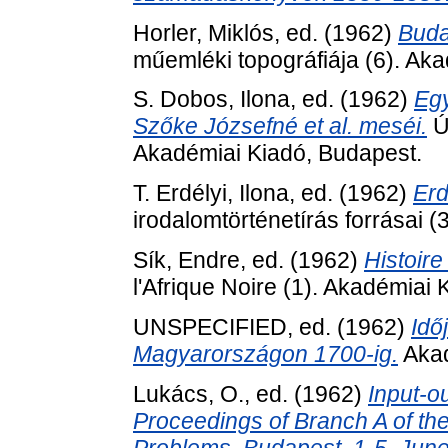
Horler, Miklós
, ed. (1962)
Buda
műemléki topográfiája (6). Ak
S. Dobos, Ilona
, ed. (1962)
Egy
Szőke Józsefné et al. meséi.
Ú
Akadémiai Kiadó, Budapest.
T. Erdélyi, Ilona
, ed. (1962)
Erd
irodalomtörténetírás forrásai 
Sík, Endre
, ed. (1962)
Histoire
l'Afrique Noire (1). Akadémiai
UNSPECIFIED, ed. (1962)
Idő
Magyarországon 1700-ig.
Akad
Lukács, O.
, ed. (1962)
Input-ou
Proceedings of Branch A of the 
Problems, Budapest, 1-5. June