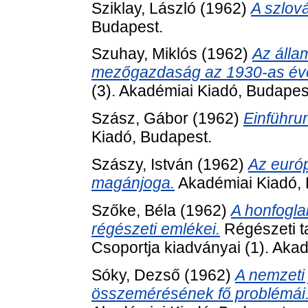
Sziklay, László
(1962)
A szlová
Budapest.
Szuhay, Miklós
(1962)
Az álla
mezőgazdaság az 1930-as év
(3). Akadémiai Kiadó, Budapes
Szász, Gábor
(1962)
Einführun
Kiadó, Budapest.
Szászy, István
(1962)
Az euró
magánjoga.
Akadémiai Kiadó, 
Szőke, Béla
(1962)
A honfogla
régészeti emlékei.
Régészeti t
Csoportja kiadványai (1). Aka
Sóky, Dezső
(1962)
A nemzeti
összemérésének fő problémái