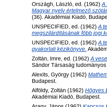
Országh, László
, ed. (1962)
A 
Magyar nyelv értelmező szótá
(36). Akadémiai Kiadó, Budape
UNSPECIFIED, ed. (1962)
A t
megszilárdításának főbb jogi k
UNSPECIFIED, ed. (1962)
A t
gyakorlati kézikönyve.
Akadémi
Zoltán, Imre
, ed. (1962)
A vese
Sándor Társaság tudományos ü
Alexits, György
(1962)
Mathema
Budapest.
Alföldy, Zoltán
(1962)
Hőgyes 
Akadémiai Kiadó, Budapest.
Arany, János
(1962)
Kapcsos 