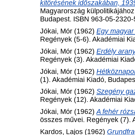
kitörésének időszakában, 193
Magyarország külpolitikájához
Budapest. ISBN 963-05-2320-
Jókai, Mór
(1962)
Egy magyar
Regények (5-6). Akadémiai Ki
Jókai, Mór
(1962)
Erdély aran
Regények (3). Akadémiai Kiad
Jókai, Mór
(1962)
Hétköznapo
(1). Akadémiai Kiadó, Budapes
Jókai, Mór
(1962)
Szegény ga
Regények (12). Akadémiai Kia
Jókai, Mór
(1962)
A fehér rózs
összes művei. Regények (7). 
Kardos, Lajos
(1962)
Grundfra