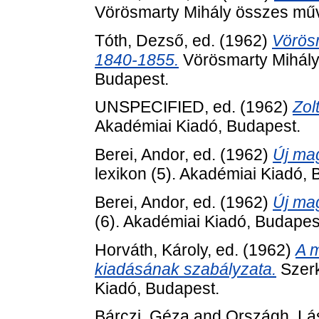
Vörösmarty Mihály összes műv
Tóth, Dezső
, ed. (1962)
Vörösm
1840-1855.
Vörösmarty Mihály
Budapest.
UNSPECIFIED, ed. (1962)
Zol
Akadémiai Kiadó, Budapest.
Berei, Andor
, ed. (1962)
Új mag
lexikon (5). Akadémiai Kiadó, 
Berei, Andor
, ed. (1962)
Új mag
(6). Akadémiai Kiadó, Budapes
Horváth, Károly
, ed. (1962)
A m
kiadásának szabályzata.
Szerk
Kiadó, Budapest.
Bárczi, Géza
and
Országh, Lá