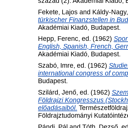
század (2). Akadémiai Kiadó, 
Fekete, Lajos
and
Káldy-Nagy,
türkischer Finanzstellen in Bu
Akadémiai Kiadó, Budapest.
Hepp, Ferenc
, ed. (1962)
Spor
English, Spanish, French, Germ
Akadémiai Kiadó, Budapest.
Szabó, Imre
, ed. (1962)
Studie
international congress of comp
Budapest.
Szilárd, Jenő
, ed. (1962)
Szem
Földrajzi Kongresszus (Stockho
előadásaiból.
Természetföldraj
Földrajztudományi Kutatóintéz
Pándi, Pál
and
Tóth, Dezső
, e