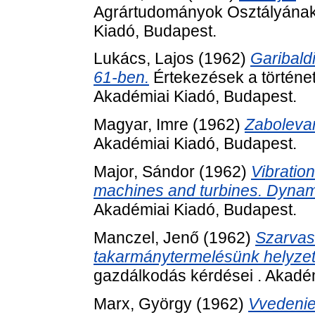
Agrártudományok Osztályának 
Kiadó, Budapest.
Lukács, Lajos
(1962)
Garibald
61-ben.
Értekezések a történet
Akadémiai Kiadó, Budapest.
Magyar, Imre
(1962)
Zabolevan
Akadémiai Kiadó, Budapest.
Major, Sándor
(1962)
Vibratio
machines and turbines. Dynamic
Akadémiai Kiadó, Budapest.
Manczel, Jenő
(1962)
Szarvas
takarmánytermelésünk helyzete 
gazdálkodás kérdései . Akadé
Marx, György
(1962)
Vvedenie