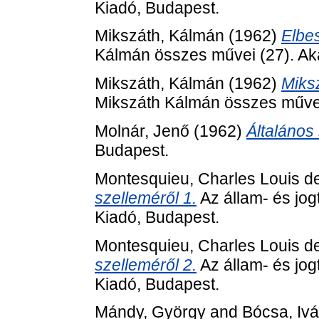
Kiadó, Budapest.
Mikszáth, Kálmán
(1962)
Elbe
Kálmán összes művei (27). Ak
Mikszáth, Kálmán
(1962)
Miks
Mikszáth Kálmán összes művei
Molnár, Jenő
(1962)
Általános
Budapest.
Montesquieu, Charles Louis d
szelleméről 1.
Az állam- és jog
Kiadó, Budapest.
Montesquieu, Charles Louis d
szelleméről 2.
Az állam- és jog
Kiadó, Budapest.
Mándy, György
and
Bócsa, Iv