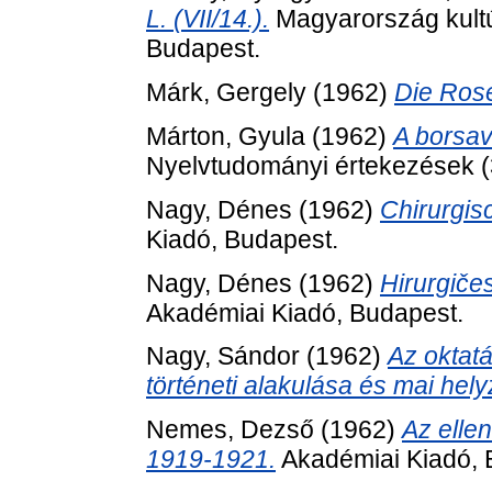
L. (VII/14.).
Magyarország kultúr
Budapest.
Márk, Gergely
(1962)
Die Ros
Márton, Gyula
(1962)
A borsavö
Nyelvtudományi értekezések (
Nagy, Dénes
(1962)
Chirurgis
Kiadó, Budapest.
Nagy, Dénes
(1962)
Hirurgiče
Akadémiai Kiadó, Budapest.
Nagy, Sándor
(1962)
Az oktat
történeti alakulása és mai hely
Nemes, Dezső
(1962)
Az elle
1919-1921.
Akadémiai Kiadó, 