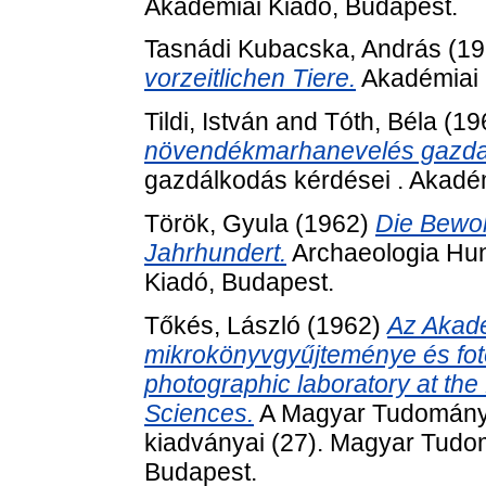
Akadémiai Kiadó, Budapest.
Tasnádi Kubacska, András
(19
vorzeitlichen Tiere.
Akadémiai 
Tildi, István
and
Tóth, Béla
(19
növendékmarhanevelés gazd
gazdálkodás kérdései . Akadé
Török, Gyula
(1962)
Die Bewoh
Jahrhundert.
Archaeologia Hun
Kiadó, Budapest.
Tőkés, László
(1962)
Az Akadé
mikrokönyvgyűjteménye és fotó
photographic laboratory at the
Sciences.
A Magyar Tudomány
kiadványai (27). Magyar Tud
Budapest.