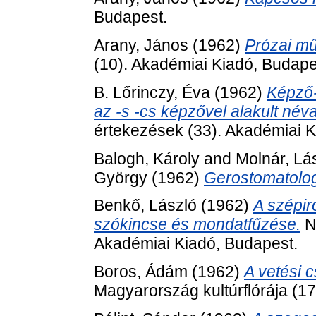
Budapest.
Arany, János
(1962)
Prózai mű
(10). Akadémiai Kiadó, Budape
B. Lőrinczy, Éva
(1962)
Képző-
az -s -cs képzővel alakult né
értekezések (33). Akadémiai K
Balogh, Károly
and
Molnár, Lá
György
(1962)
Gerostomatolog
Benkő, László
(1962)
A szépir
szókincse és mondatfűzése.
N
Akadémiai Kiadó, Budapest.
Boros, Ádám
(1962)
A vetési c
Magyarország kultúrflórája (1