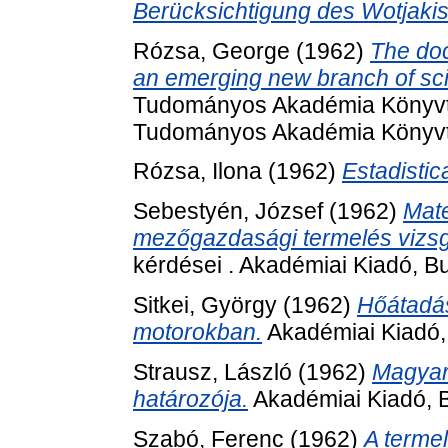
Berücksichtigung des Wotjaki
Rózsa, George
(1962)
The doc
an emerging new branch of scie
Tudományos Akadémia Könyvtá
Tudományos Akadémia Könyvt
Rózsa, Ilona
(1962)
Estadistic
Sebestyén, József
(1962)
Mat
mezőgazdasági termelés vizsg
kérdései . Akadémiai Kiadó, B
Sitkei, György
(1962)
Hőátadás
motorokban.
Akadémiai Kiadó,
Strausz, László
(1962)
Magyar
határozója.
Akadémiai Kiadó, 
Szabó, Ferenc
(1962)
A termel