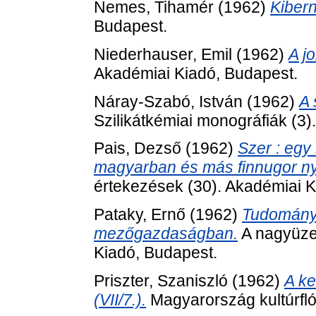
Nemes, Tihamér
(1962)
Kibern
Budapest.
Niederhauser, Emil
(1962)
A j
Akadémiai Kiadó, Budapest.
Náray-Szabó, István
(1962)
A 
Szilikátkémiai monográfiák (3)
Pais, Dezső
(1962)
Szer : egy
magyarban és más finnugor n
értekezések (30). Akadémiai K
Pataky, Ernő
(1962)
Tudomány
mezőgazdaságban.
A nagyüze
Kiadó, Budapest.
Priszter, Szaniszló
(1962)
A ke
(VII/7.).
Magyarország kultúrfló