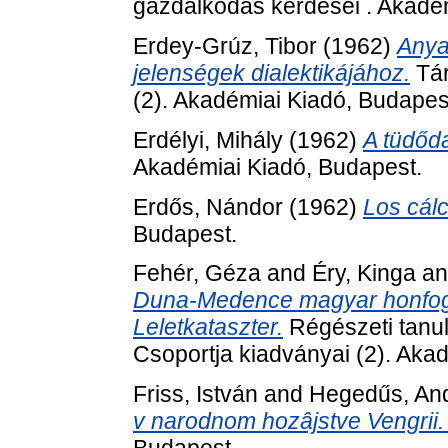
gazdálkodás kérdései . Akadé
Erdey-Grúz, Tibor
(1962)
Anya
jelenségek dialektikájához.
Tár
(2). Akadémiai Kiadó, Budapes
Erdélyi, Mihály
(1962)
A tüdőd
Akadémiai Kiadó, Budapest.
Erdős, Nándor
(1962)
Los cálc
Budapest.
Fehér, Géza
and
Éry, Kinga
a
Duna-Medence magyar honfoglal
Leletkataszter.
Régészeti tanu
Csoportja kiadványai (2). Aka
Friss, István
and
Hegedűs, An
v narodnom hozâjstve Vengrii. 