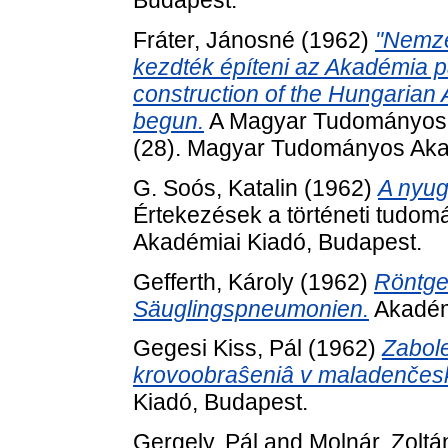
Budapest.
Fráter, Jánosné
(1962)
"Nemzet
kezdték építeni az Akadémia pa
construction of the Hungarian
begun.
A Magyar Tudományos 
(28). Magyar Tudományos Aka
G. Soós, Katalin
(1962)
A nyug
Értekezések a történeti tudomá
Akadémiai Kiadó, Budapest.
Gefferth, Károly
(1962)
Röntge
Säuglingspneumonien.
Akadém
Gegesi Kiss, Pál
(1962)
Zabole
krovoobraŝeniâ v maladenčes
Kiadó, Budapest.
Gergely, Pál
and
Molnár, Zoltá