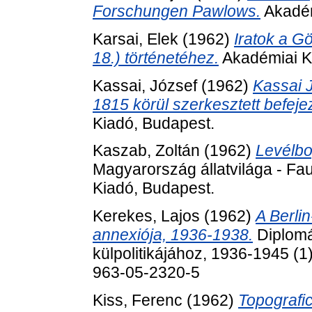
Forschungen Pawlows.
Akadém
Karsai, Elek
(1962)
Iratok a Gö
18.) történetéhez.
Akadémiai K
Kassai, József
(1962)
Kassai 
1815 körül szerkesztett befeje
Kiadó, Budapest.
Kaszab, Zoltán
(1962)
Levélbo
Magyarország állatvilága - Fa
Kiadó, Budapest.
Kerekes, Lajos
(1962)
A Berli
annexiója, 1936-1938.
Diplomá
külpolitikájához, 1936-1945 (
963-05-2320-5
Kiss, Ferenc
(1962)
Topografi