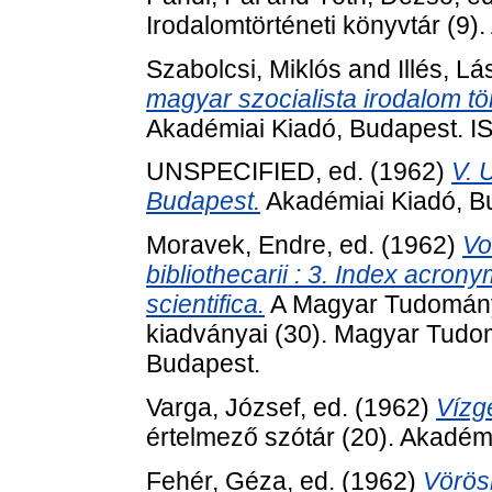
Irodalomtörténeti könyvtár (9)
Szabolcsi, Miklós
and
Illés, Lá
magyar szocialista irodalom tö
Akadémiai Kiadó, Budapest. 
UNSPECIFIED, ed. (1962)
V. 
Budapest.
Akadémiai Kiadó, B
Moravek, Endre
, ed. (1962)
Vo
bibliothecarii : 3. Index acron
scientifica.
A Magyar Tudomán
kiadványai (30). Magyar Tud
Budapest.
Varga, József
, ed. (1962)
Vízg
értelmező szótár (20). Akadém
Fehér, Géza
, ed. (1962)
Vörösm