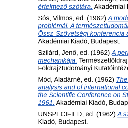
értelmező szótára.
Akadémiai 
Sós, Vilmos
, ed. (1962)
A mode
problémái. A természettudományo
Össz-Szövetségi konferencia a
Akadémiai Kiadó, Budapest.
Szilárd, Jenő
, ed. (1962)
A per
mechanikája.
Természetföldraj
Földrajztudományi Kutatóintéz
Mód, Aladárné
, ed. (1962)
The 
analysis and of international 
the Scientific Conference on St
1961.
Akadémiai Kiadó, Budap
UNSPECIFIED, ed. (1962)
A s
Kiadó, Budapest.