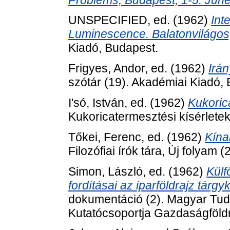
UNSPECIFIED, ed. (1962)
Int
Luminescence. Balatonvilágos,
Kiadó, Budapest.
Frigyes, Andor
, ed. (1962)
Irán
szótár (19). Akadémiai Kiadó,
I'só, István
, ed. (1962)
Kukoric
Kukoricatermesztési kísérlete
Tőkei, Ferenc
, ed. (1962)
Kína
Filozófiai írók tára, Új folyam
Simon, László
, ed. (1962)
Külf
fordításai az iparföldrajz tárgy
dokumentáció (2). Magyar Tu
Kutatócsoportja Gazdaságföldr