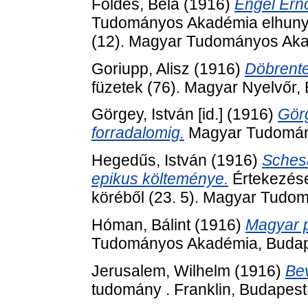
Földes, Béla
(1916)
Engel Ern
Tudományos Akadémia elhunyt t
(12). Magyar Tudományos Aka
Goriupp, Alisz
(1916)
Döbrente
füzetek (76). Magyar Nyelvőr,
Görgey, István [id.]
(1916)
Görg
forradalomig.
Magyar Tudomán
Hegedűs, István
(1916)
Sches
epikus költeménye.
Értekezése
köréből (23. 5). Magyar Tudo
Hóman, Bálint
(1916)
Magyar p
Tudományos Akadémia, Budap
Jerusalem, Wilhelm
(1916)
Bev
tudomány . Franklin, Budapest