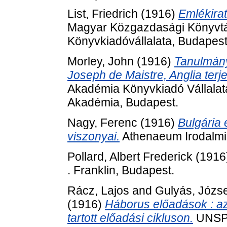
List, Friedrich
(1916)
Emlékira
Magyar Közgazdasági Könyvtár 
Könyvkiadóvállalata, Budapest
Morley, John
(1916)
Tanulmány
Joseph de Maistre, Anglia ter
Akadémia Könyvkiadó Vállalat
Akadémia, Budapest.
Nagy, Ferenc
(1916)
Bulgária 
viszonyai.
Athenaeum Irodalmi
Pollard, Albert Frederick
(1916
. Franklin, Budapest.
Rácz, Lajos
and
Gulyás, Józs
(1916)
Háborus előadások : a
tartott előadási cikluson.
UNSPE