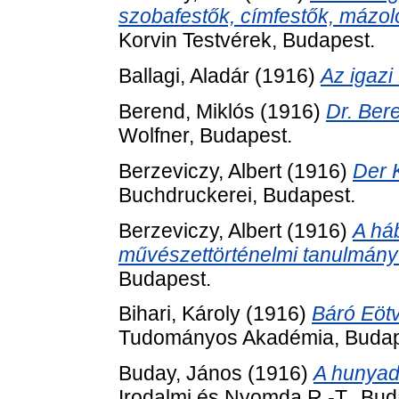
szobafestők, címfestők, mázo
Korvin Testvérek, Budapest.
Ballagi, Aladár
(1916)
Az igazi
Berend, Miklós
(1916)
Dr. Bere
Wolfner, Budapest.
Berzeviczy, Albert
(1916)
Der 
Buchdruckerei, Budapest.
Berzeviczy, Albert
(1916)
A há
művészettörténelmi tanulmány 
Budapest.
Bihari, Károly
(1916)
Báró Eötv
Tudományos Akadémia, Budap
Buday, János
(1916)
A hunyadi
Irodalmi és Nyomda R.-T., Bud