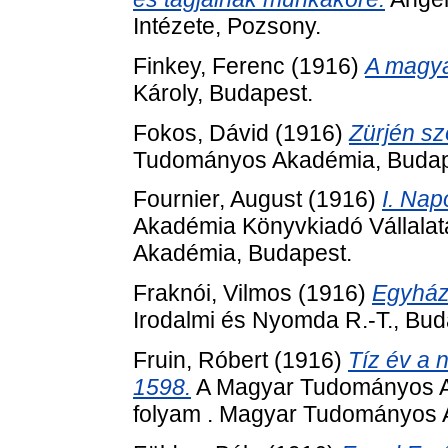
Intézete, Pozsony.
Finkey, Ferenc
(1916)
A magya
Károly, Budapest.
Fokos, Dávid
(1916)
Zürjén s
Tudományos Akadémia, Budap
Fournier, August
(1916)
I. Nap
Akadémia Könyvkiadó Vállalat
Akadémia, Budapest.
Fraknói, Vilmos
(1916)
Egyház
Irodalmi és Nyomda R.-T., Bud
Fruin, Róbert
(1916)
Tíz év a 
1598.
A Magyar Tudományos Ak
folyam . Magyar Tudományos 