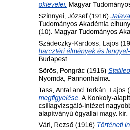
oklevelei.
Magyar Tudományos 
Szinnyei, József
(1916)
Jalava
Tudományos Akadémia elhunyt t
(10). Magyar Tudományos Aka
Szádeczky-Kardoss, Lajos
(1
harcztéri élmények és lengyel
Budapest.
Sörös, Pongrác
(1916)
Statile
Nyomda, Pannonhalma.
Tass, Antal
and
Terkán, Lajos
(
megfigyelése.
A Konkoly-alapít
csillagvizsgáló-intézet nagyob
alapítványú ógyallai magy. kir. 
Vári, Rezső
(1916)
Történeti 