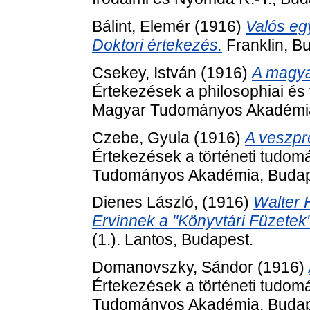
Bálint, Elemér
(1916)
Valós egy
Doktori értekezés.
Franklin, B
Csekey, István
(1916)
A magyar
Értekezések a philosophiai és 
Magyar Tudományos Akadémia
Czebe, Gyula
(1916)
A veszpr
Értekezések a történeti tudom
Tudományos Akadémia, Budap
Dienes László,
(1916)
Walter 
Ervinnek a "Könyvtári Füzetek" 
(1.). Lantos, Budapest.
Domanovszky, Sándor
(1916)
Értekezések a történeti tudom
Tudományos Akadémia, Budap