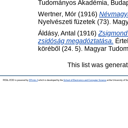
Tudományos Akadémia, Budap
Wertner, Mór
(1916)
Névmagyar
Nyelvészeti füzetek (73). Mag
Áldásy, Antal
(1916)
Zsigmond 
zsidóság megadóztatása.
Érte
köréből (24. 5). Magyar Tudo
This list was genera
REAL-EOD is powered by
EPrints 3
which is developed by the
School of Electronics and Computer Science
at the University of 