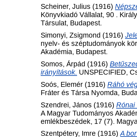
Scheiner, Julius
(1916)
Népsze
Könyvkiadó Vállalat, 90 . Kir
Társulat, Budapest.
Simonyi, Zsigmond
(1916)
Jel
nyelv- és széptudományok kör
Akadémia, Budapest.
Somos, Árpád
(1916)
Betűszed
irányítások.
UNSPECIFIED, Cs
Soós, Elemér
(1916)
Ráhó végv
Fráter és Társa Nyomda, Buda
Szendrei, János
(1916)
Rónai 
A Magyar Tudományos Akadémia e
emlékbeszédek, 17 (7). Magy
Szentpétery, Imre
(1916)
A bor