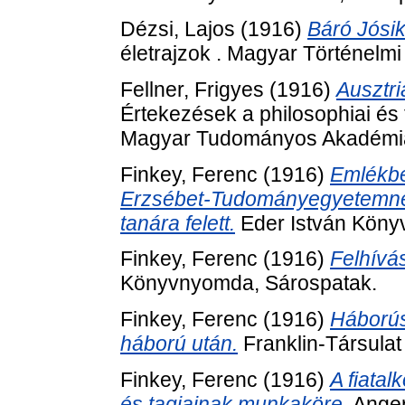
Dézsi, Lajos
(1916)
Báró Jósik
életrajzok . Magyar Történelmi
Fellner, Frigyes
(1916)
Ausztr
Értekezések a philosophiai és 
Magyar Tudományos Akadémia
Finkey, Ferenc
(1916)
Emlékbe
Erzsébet-Tudományegyetemnek a
tanára felett.
Eder István Köny
Finkey, Ferenc
(1916)
Felhívás
Könyvnyomda, Sárospatak.
Finkey, Ferenc
(1916)
Háborús
háború után.
Franklin-Társula
Finkey, Ferenc
(1916)
A fiatal
és tagjainak munkaköre.
Anger