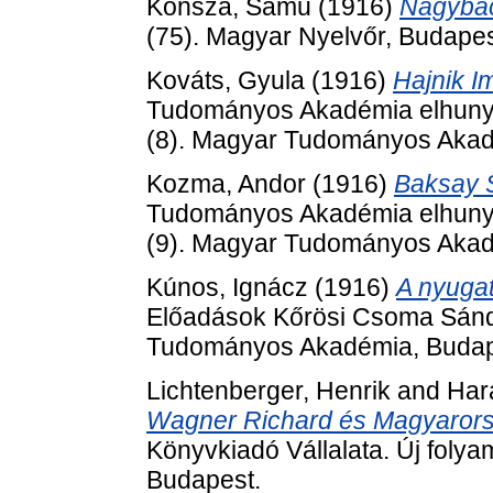
Konsza, Samu
(1916)
Nagybac
(75). Magyar Nyelvőr, Budapes
Kováts, Gyula
(1916)
Hajnik I
Tudományos Akadémia elhunyt t
(8). Magyar Tudományos Akad
Kozma, Andor
(1916)
Baksay S
Tudományos Akadémia elhunyt t
(9). Magyar Tudományos Akad
Kúnos, Ignácz
(1916)
A nyugat
Előadások Kőrösi Csoma Sánd
Tudományos Akadémia, Budap
Lichtenberger, Henrik
and
Hara
Wagner Richard és Magyarors
Könyvkiadó Vállalata. Új fol
Budapest.