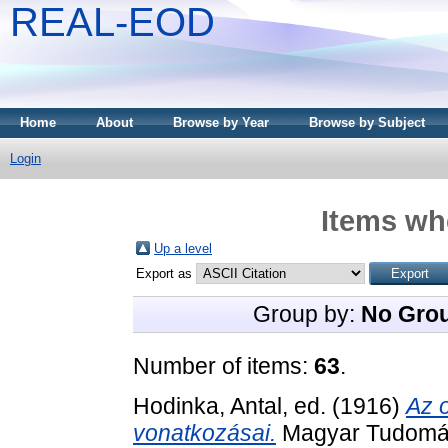
REAL-EOD
Home
About
Browse by Year
Browse by Subject
Login
Items whe
Up a level
Export as
Group by:
No Gro
Number of items:
63
.
Hodinka, Antal
, ed. (1916)
Az 
vonatkozásai.
Magyar Tudomán