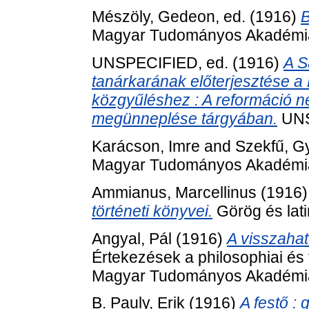
Mészöly, Gedeon
, ed. (1916)
B
Magyar Tudományos Akadémia
UNSPECIFIED, ed. (1916)
A S
tanárkarának előterjesztése a 
közgyűléshez : A reformáció 
megünneplése tárgyában.
UNS
Karácson, Imre
and
Szekfű, G
Magyar Tudományos Akadémia
Ammianus, Marcellinus
(1916
történeti könyvei.
Görög és lati
Angyal, Pál
(1916)
A visszahat
Értekezések a philosophiai és 
Magyar Tudományos Akadémia
B. Pauly, Erik
(1916)
A festő : 