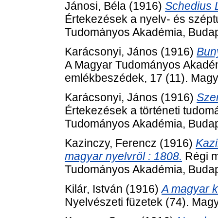
Jánosi, Béla
(1916)
Schedius L
Értekezések a nyelv- és szép
Tudományos Akadémia, Budap
Karácsonyi, János
(1916)
Buny
A Magyar Tudományos Akadémia e
emlékbeszédek, 17 (11). Mag
Karácsonyi, János
(1916)
Szen
Értekezések a történeti tudom
Tudományos Akadémia, Budap
Kazinczy, Ferencz
(1916)
Kazi
magyar nyelvről : 1808.
Régi m
Tudományos Akadémia, Budap
Kilár, István
(1916)
A magyar k
Nyelvészeti füzetek (74). Mag