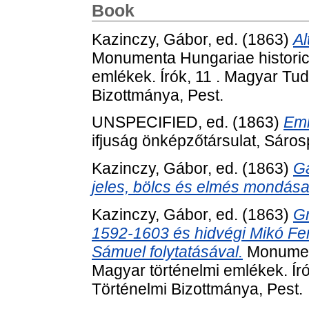
Book
Kazinczy, Gábor
, ed. (1863)
Al
Monumenta Hungariae historica
emlékek. Írók, 11 . Magyar T
Bizottmánya, Pest.
UNSPECIFIED, ed. (1863)
Eml
ifjuság önképzőtársulat, Sáros
Kazinczy, Gábor
, ed. (1863)
Ga
jeles, bölcs és elmés mondásai 
Kazinczy, Gábor
, ed. (1863)
Gr
1592-1603 és hidvégi Mikó Fer
Sámuel folytatásával.
Monument
Magyar történelmi emlékek. Í
Történelmi Bizottmánya, Pest.