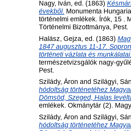
Nagy, Iván
, ed. (1863)
Késmárk
évekből.
Monumenta Hungariae 
történelmi emlékek. Írók, 15
Történelmi Bizottmánya, Pest.
Halász, Gejza
, ed. (1863)
Magy
1847 augusztus 11-17. Sopronb
történeti vázlata és munkálatai
természetvizsgálók nagy-gyűlé
Pest.
Szilády, Áron
and
Szilágyi, Sá
hódoltság történetéhez Magya
Dömsöd, Szeged, Halas levéltár
emlékek. Okmánytár (2). Mag
Szilády, Áron
and
Szilágyi, Sá
hódoltság történetéhez Magya