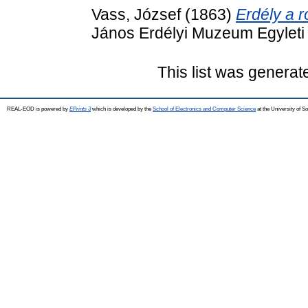
Vass, József
(1863)
Erdély a r
János Erdélyi Muzeum Egyleti
This list was genera
REAL-EOD is powered by
EPrints 3
which is developed by the
School of Electronics and Computer Science
at the University of 