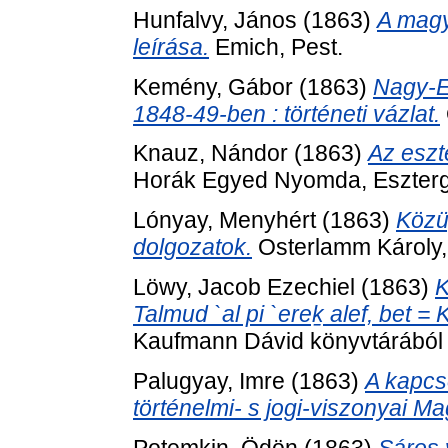
Hunfalvy, János
(1863)
A magy
leírása.
Emich, Pest.
Kemény, Gábor
(1863)
Nagy-E
1848-49-ben : történeti vázlat.
Knauz, Nándor
(1863)
Az eszt
Horák Egyed Nyomda, Eszter
Lónyay, Menyhért
(1863)
Közü
dolgozatok.
Osterlamm Károly,
Löwy, Jacob Ezechiel
(1863)
K
Talmud `al pi `ereḵ alef, bet =
Kaufmann Dávid könyvtárából .
Palugyay, Imre
(1863)
A kapcso
történelmi- s jogi-viszonyai M
Potemkin, Ödön
(1863)
Sáros v