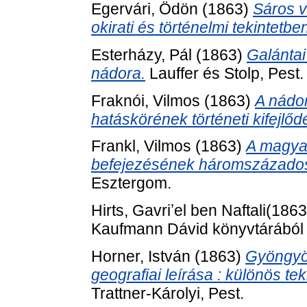
Egervári, Ödön
(1863)
Sáros vá
okirati és történelmi tekintetbe
Esterházy, Pál
(1863)
Galántai
nádora.
Lauffer és Stolp, Pest.
Fraknói, Vilmos
(1863)
A nádor
hatáskörének történeti kifejlőd
Frankl, Vilmos
(1863)
A magyar
befejezésének háromszázados
Esztergom.
Kaufmann Dávid könyvtárából .
Horner, István
(1863)
Gyöngyös
geografiai leírása : különös te
Trattner-Károlyi, Pest.