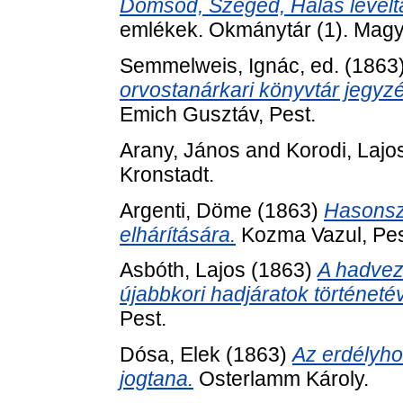
Dömsöd, Szeged, Halas levéltár
emlékek. Okmánytár (1). Mag
Semmelweis, Ignác
, ed. (1863
orvostanárkari könyvtár jegyz
Emich Gusztáv, Pest.
Arany, János
and
Korodi, Lajo
Kronstadt.
Argenti, Döme
(1863)
Hasonsze
elhárítására.
Kozma Vazul, Pes
Asbóth, Lajos
(1863)
A hadvez
újabbkori hadjáratok történetév
Pest.
Dósa, Elek
(1863)
Az erdélyho
jogtana.
Osterlamm Károly.