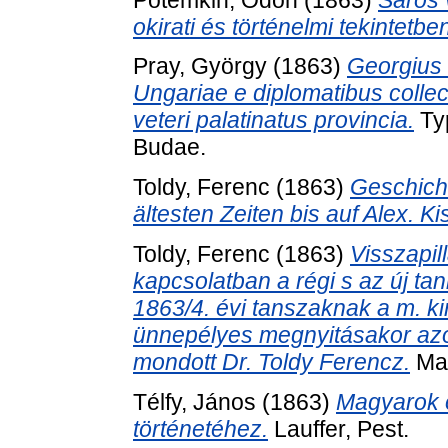
okirati és történelmi tekintetbe
Pray, György
(1863)
Georgius 
Ungariae e diplomatibus colle
veteri palatinatus provincia.
Typ
Budae.
Toldy, Ferenc
(1863)
Geschich
ältesten Zeiten bis auf Alex. Ki
Toldy, Ferenc
(1863)
Visszapil
kapcsolatban a régi s az új ta
1863/4. évi tanszaknak a m. kir
ünnepélyes megnyitásakor az
mondott Dr. Toldy Ferencz.
Mag
Télfy, János
(1863)
Magyarok ő
történetéhez.
Lauffer, Pest.