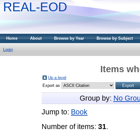
REAL-EOD
Home
About
Browse by Year
Browse by Subject
Login
Items whe
Up a level
Export as
Group by:
No Grou
Jump to:
Book
Number of items:
31
.