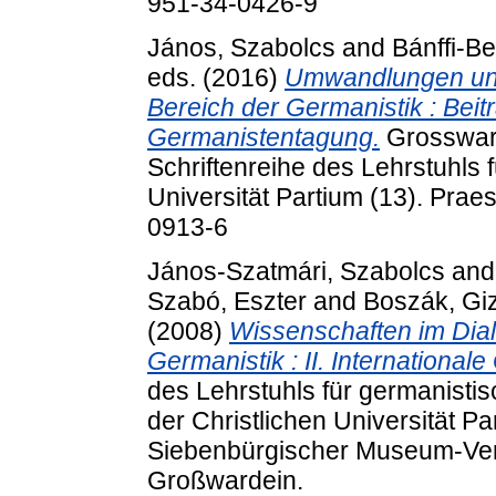
951-34-0426-9
János, Szabolcs
and
Bánffi-B
eds. (2016)
Umwandlungen und
Bereich der Germanistik : Beitr
Germanistentagung.
Grossward
Schriftenreihe des Lehrstuhls 
Universität Partium (13). Pra
0913-6
János-Szatmári, Szabolcs
an
Szabó, Eszter
and
Boszák, Giz
(2008)
Wissenschaften im Dial
Germanistik : II. Internationa
des Lehrstuhls für germanisti
der Christlichen Universität Pa
Siebenbürgischer Museum-Vere
Großwardein.