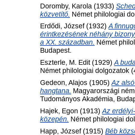
Doromby, Karola
(1933)
Sched
közvetítő.
Német philologiai dol
Erdődi, József
(1932)
A finnug
érintkezésének néhány bizonyí
a XX. században.
Német philolo
Budapest.
Eszterle, M. Edit
(1929)
A buda
Német philologiai dolgozatok (4
Gedeon, Alajos
(1905)
Az alsó
hangtana.
Magyarországi néme
Tudományos Akadémia, Budap
Hajek, Egon
(1913)
Az erdélyi
közepén.
Német philologiai dol
Happ, József
(1915)
Béb közs