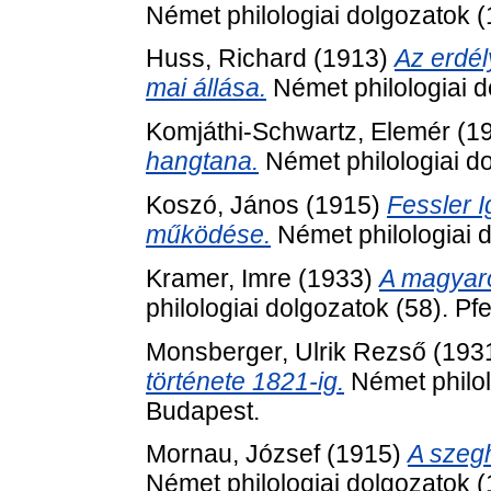
Német philologiai dolgozatok (1
Huss, Richard
(1913)
Az erdél
mai állása.
Német philologiai do
Komjáthi-Schwartz, Elemér
(1
hangtana.
Német philologiai do
Koszó, János
(1915)
Fessler I
működése.
Német philologiai d
Kramer, Imre
(1933)
A magyaro
philologiai dolgozatok (58). Pf
Monsberger, Ulrik Rezső
(193
története 1821-ig.
Német philolo
Budapest.
Mornau, József
(1915)
A szeg
Német philologiai dolgozatok (1