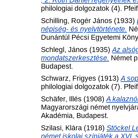
; 2. Roth Dániel regényeinek és
philologiai dolgozatok (4). Pfei
Schilling, Rogér János
(1933)
népiség- és nyelvtörténete.
Ném
Dunántúl Pécsi Egyetemi Köny
Schlegl, János
(1935)
Az alsóg
mondatszerkesztése.
Német phi
Budapest.
Schwarz, Frigyes
(1913)
A sop
philologiai dolgozatok (7). Pfei
Schäfer, Illés
(1908)
A kalaznó
Magyarországi német nyelvjá
Akadémia, Budapest.
Szilasi, Klára
(1918)
Stöckel L
német iskolai színjáték a XVI.