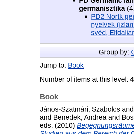
PD Germanic lan
germanisztika
(4
PD2 Nortk ge
nyelvek (izlan
svéd, Elfdalia
Group by:
Jump to:
Book
Number of items at this level:
4
Book
János-Szatmári, Szabolcs
an
and
Benedek, Andrea
and
Bos
eds. (2010)
Begegnungsräume 
Studien aus dem Bereich der Ger