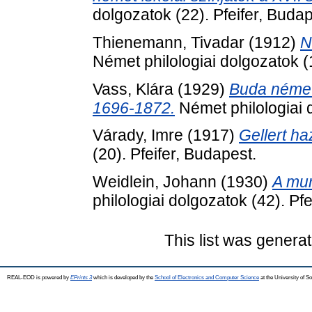
dolgozatok (22). Pfeifer, Budap
Thienemann, Tivadar
(1912)
N
Német philologiai dolgozatok (1
Vass, Klára
(1929)
Buda német 
1696-1872.
Német philologiai d
Várady, Imre
(1917)
Gellert h
(20). Pfeifer, Budapest.
Weidlein, Johann
(1930)
A mur
philologiai dolgozatok (42). Pf
This list was genera
REAL-EOD is powered by
EPrints 3
which is developed by the
School of Electronics and Computer Science
at the University of 