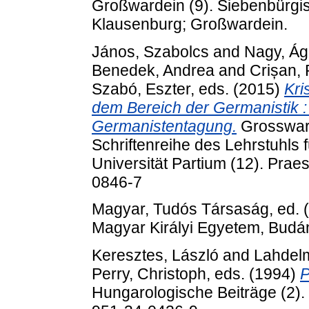
Großwardein (9). Siebenbürgi
Klausenburg; Großwardein.
János, Szabolcs
and
Nagy, Ág
Benedek, Andrea
and
Crișan, 
Szabó, Eszter
, eds. (2015)
Kri
dem Bereich der Germanistik : 
Germanistentagung.
Grossward
Schriftenreihe des Lehrstuhls 
Universität Partium (12). Pra
0846-7
Magyar, Tudós Társaság
, ed.
Magyar Királyi Egyetem, Budá
Keresztes, László
and
Lahdel
Perry, Christoph
, eds. (1994)
P
Hungarologische Beiträge (2). 