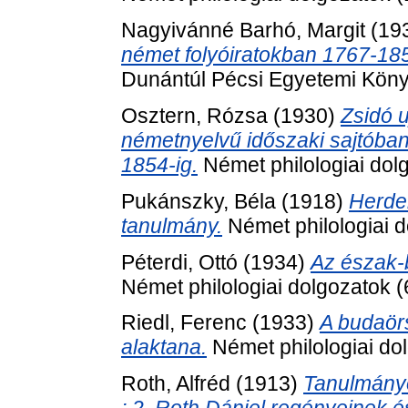
Nagyivánné Barhó, Margit
(19
német folyóiratokban 1767-18
Dunántúl Pécsi Egyetemi Köny
Osztern, Rózsa
(1930)
Zsidó 
németnyelvű időszaki sajtóban
1854-ig.
Német philologiai dolg
Pukánszky, Béla
(1918)
Herder
tanulmány.
Német philologiai d
Péterdi, Ottó
(1934)
Az észak-b
Német philologiai dolgozatok (6
Riedl, Ferenc
(1933)
A budaörs
alaktana.
Német philologiai dol
Roth, Alfréd
(1913)
Tanulmányok