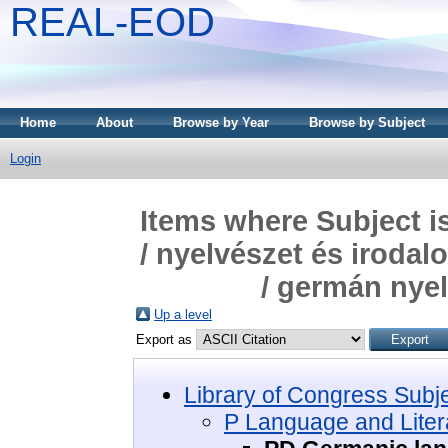
REAL-EOD
Home
About
Browse by Year
Browse by Subject
Login
Items where Subject i
/ nyelvészet és iroda
/ germán nyel
Up a level
Export as
Library of Congress Subj
P Language and Litera