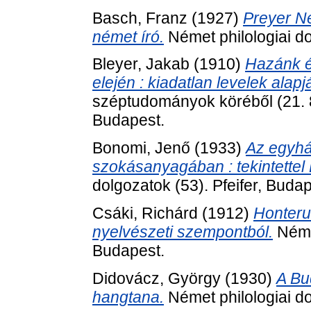
Basch, Franz
(1927)
Preyer Ne
német író.
Német philologiai do
Bleyer, Jakab
(1910)
Hazánk é
elején : kiadatlan levelek alapj
széptudományok köréből (21.
Budapest.
Bonomi, Jenő
(1933)
Az egyhá
szokásanyagában : tekintettel
dolgozatok (53). Pfeifer, Budap
Csáki, Richárd
(1912)
Honterus
nyelvészeti szempontból.
Német
Budapest.
Didovácz, György
(1930)
A Bu
hangtana.
Német philologiai do