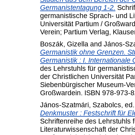
Germanistentagung 1-2.
Schrif
germanistische Sprach- und Li
Universität Partium / Großwar
Verein; Partium Verlag, Klaus
Boszák, Gizella
and
János-Sza
Germanistik ohne Grenzen. St
Germanistik : I. International
des Lehrstuhls für germanisti
der Christlichen Universität Pa
Siebenbürgischer Museum-Vere
Großwardein. ISBN 978-973-8
János-Szatmári, Szabolcs
, ed
Denkmuster : Festschrift für E
Schriftenreihe des Lehrstuhls 
Literaturwissenschaft der Chris