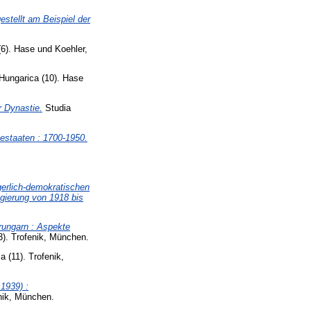
stellt am Beispiel der
6). Hase und Koehler,
Hungarica (10). Hase
r Dynastie.
Studia
estaaten : 1700-1950.
rgerlich-demokratischen
egierung von 1918 bis
rungarn : Aspekte
3). Trofenik, München.
 (11). Trofenik,
1939) :
nik, München.