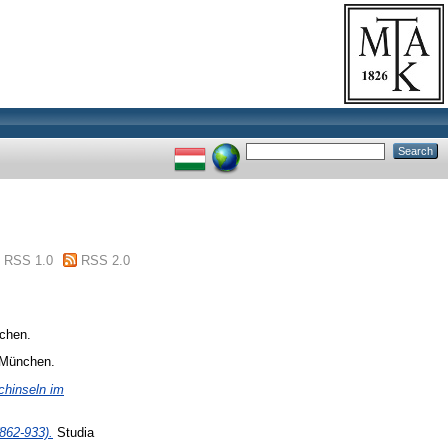
RSS 1.0
RSS 2.0
nchen.
, München.
chinseln im
862-933).
Studia