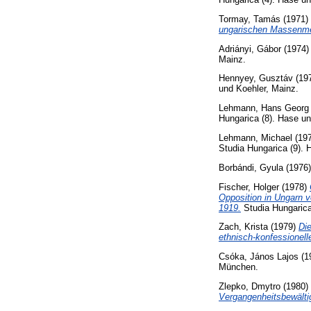
Tormay, Tamás
(1971)
ungarischen Massenme
Adriányi, Gábor
(1974
Mainz.
Hennyey, Gusztáv
(19
und Koehler, Mainz.
Lehmann, Hans Georg
Hungarica (8). Hase un
Lehmann, Michael
(19
Studia Hungarica (9). 
Borbándi, Gyula
(1976
Fischer, Holger
(1978)
Opposition in Ungarn v
1919.
Studia Hungarica
Zach, Krista
(1979)
Di
ethnisch-konfessionell
Csóka, János Lajos
(1
München.
Zlepko, Dmytro
(1980)
Vergangenheitsbewältig