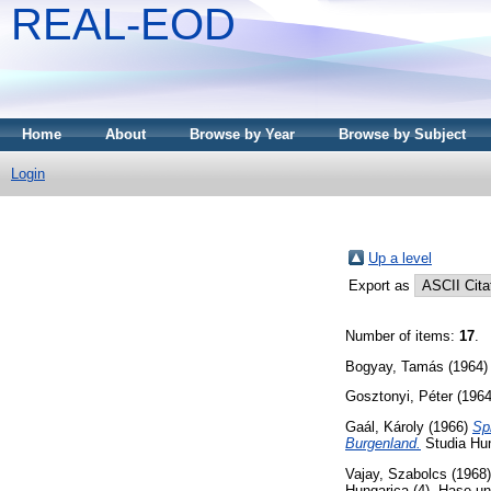
REAL-EOD
Home
About
Browse by Year
Browse by Subject
Login
Up a level
Export as
Number of items:
17
.
Bogyay, Tamás
(1964
Gosztonyi, Péter
(196
Gaál, Károly
(1966)
Sp
Burgenland.
Studia Hun
Vajay, Szabolcs
(1968
Hungarica (4). Hase un