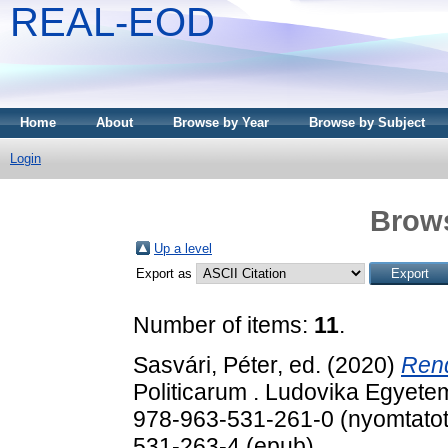
REAL-EOD
Home
About
Browse by Year
Browse by Subject
Login
Brows
Up a level
Export as
Number of items:
11
.
Sasvári, Péter
, ed. (2020)
Rend
Politicarum . Ludovika Egyetem
978-963-531-261-0 (nyomtatott
531-263-4 (epub)