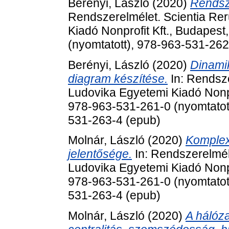
Berényi, László
(2020)
Rendsz
Rendszerelmélet. Scientia Rer
Kiadó Nonprofit Kft., Budapes
(nyomtatott), 978-963-531-262
Berényi, László
(2020)
Dinami
diagram készítése.
In: Rendsze
Ludovika Egyetemi Kiadó Nonpr
978-963-531-261-0 (nyomtatott
531-263-4 (epub)
Molnár, László
(2020)
Komplex
jelentősége.
In: Rendszerelméle
Ludovika Egyetemi Kiadó Nonpr
978-963-531-261-0 (nyomtatott
531-263-4 (epub)
Molnár, László
(2020)
A hálóz