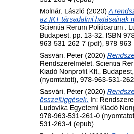
Molnár, László
(2020)
A rendsz
az IKT társadalmi hatásainak
Scientia Rerum Politicarum . L
Budapest, pp. 13-32. ISBN 978
963-531-262-7 (pdf), 978-963
Sasvári, Péter
(2020)
Rendszer
Rendszerelmélet. Scientia Rer
Kiadó Nonprofit Kft., Budapes
(nyomtatott), 978-963-531-262
Sasvári, Péter
(2020)
Rendszer
összefüggések.
In: Rendszerel
Ludovika Egyetemi Kiadó Nonpr
978-963-531-261-0 (nyomtatott
531-263-4 (epub)