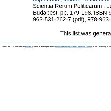
Scientia Rerum Politicarum . L
Budapest, pp. 179-198. ISBN 9
963-531-262-7 (pdf), 978-963
This list was gener
REAL-EOD is powered by
EPrints 3
which is developed by the
School of Electronics and Computer Science
at the University of 