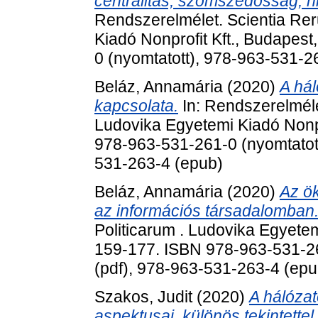
centralitás, szomszédosság, hi
Rendszerelmélet. Scientia Rer
Kiadó Nonprofit Kft., Budapes
0 (nyomtatott), 978-963-531-2
Beláz, Annamária
(2020)
A hál
kapcsolata.
In: Rendszerelméle
Ludovika Egyetemi Kiadó Nonpr
978-963-531-261-0 (nyomtatott
531-263-4 (epub)
Beláz, Annamária
(2020)
Az ö
az információs társadalomban
Politicarum . Ludovika Egyetem
159-177. ISBN 978-963-531-26
(pdf), 978-963-531-263-4 (epu
Szakos, Judit
(2020)
A hálózat
aspektusai, különös tekintettel