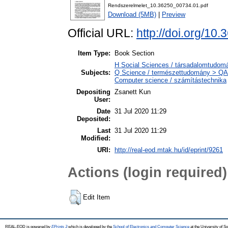
Rendszerelmelet_10.36250_00734.01.pdf
Download (5MB)
|
Preview
Official URL:
http://doi.org/10
Item Type:
Book Section
H Social Sciences / társadalomtudom
Subjects:
Q Science / természettudomány > QA
Computer science / számítástechnika
Depositing
Zsanett Kun
User:
Date
31 Jul 2020 11:29
Deposited:
Last
31 Jul 2020 11:29
Modified:
URI:
http://real-eod.mtak.hu/id/eprint/9261
Actions (login required)
Edit Item
REAL-EOD is powered by
EPrints 3
which is developed by the
School of Electronics and Computer Science
at the University of 