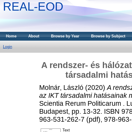
REAL-EOD
Home
About
Browse by Year
Browse by Subject
Login
A rendszer- és hálózat
társadalmi hatá
Molnár, László
(2020)
A rendsz
az IKT társadalmi hatásainak
Scientia Rerum Politicarum . L
Budapest, pp. 13-32. ISBN 978
963-531-262-7 (pdf), 978-963
Text