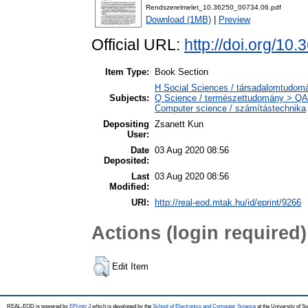
Rendszerelmelet_10.36250_00734.06.pdf
Download (1MB)
|
Preview
Official URL:
http://doi.org/10
Item Type:
Book Section
H Social Sciences / társadalomtudom
Subjects:
Q Science / természettudomány > QA
Computer science / számítástechnika
Depositing
Zsanett Kun
User:
Date
03 Aug 2020 08:56
Deposited:
Last
03 Aug 2020 08:56
Modified:
URI:
http://real-eod.mtak.hu/id/eprint/9266
Actions (login required)
Edit Item
REAL-EOD is powered by
EPrints 3
which is developed by the
School of Electronics and Computer Science
at the University of 