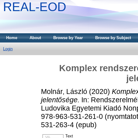
REAL-EOD
Home
About
Browse by Year
Browse by Subject
Login
Komplex rendszer
je
Molnár, László
(2020)
Komplex
jelentősége.
In: Rendszerelméle
Ludovika Egyetemi Kiadó Nonpr
978-963-531-261-0 (nyomtatott
531-263-4 (epub)
Text