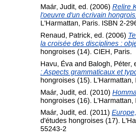
Maár, Judit
, ed. (2006)
Relire 
l'oeuvre d'un écrivain hongrois
L'Harmattan, Paris. ISBN 2-2
Renaud, Patrick
, ed. (2006)
Te
la croisée des disciplines : ob
hongroises (14). CIEH, Paris.
Havu, Éva
and
Balogh, Péter
,
: Aspects grammaticaux et typ
hongroises (15). L'Harmattan,
Maár, Judit
, ed. (2010)
Hommag
hongroises (16). L'Harmattan,
Maár, Judit
, ed. (2011)
Europe, 
d'études hongroises (17). L'H
55243-2