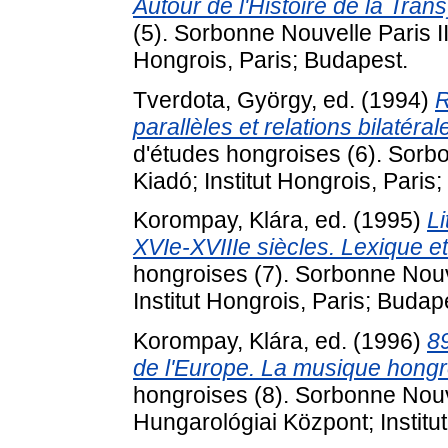
Autour de l'Histoire de la Trans
(5). Sorbonne Nouvelle Paris III
Hongrois, Paris; Budapest.
Tverdota, György
, ed. (1994)
R
parallèles et relations bilatér
d'études hongroises (6). Sorbo
Kiadó; Institut Hongrois, Paris
Korompay, Klára
, ed. (1995)
Li
XVIe-XVIIIe siècles. Lexique e
hongroises (7). Sorbonne Nouve
Institut Hongrois, Paris; Budap
Korompay, Klára
, ed. (1996)
89
de l'Europe. La musique hongro
hongroises (8). Sorbonne Nouv
Hungarológiai Központ; Institu