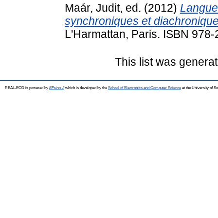
Maár, Judit
, ed. (2012)
Langues
synchroniques et diachronique
L'Harmattan, Paris. ISBN 978
This list was genera
REAL-EOD is powered by
EPrints 3
which is developed by the
School of Electronics and Computer Science
at the University of 