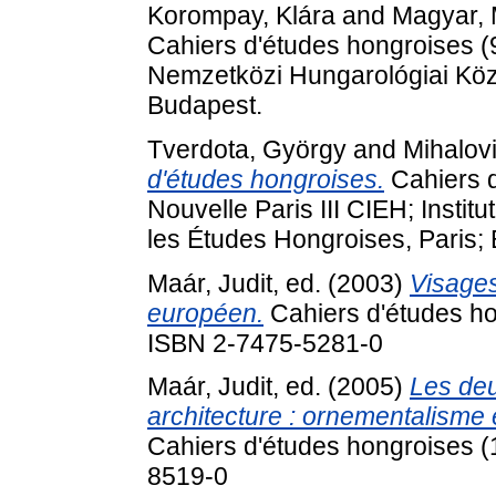
Korompay, Klára
and
Magyar, 
Cahiers d'études hongroises (9
Nemzetközi Hungarológiai Közpo
Budapest.
Tverdota, György
and
Mihalov
d'études hongroises.
Cahiers d
Nouvelle Paris III CIEH; Institu
les Études Hongroises, Paris;
Maár, Judit
, ed. (2003)
Visages
européen.
Cahiers d'études hon
ISBN 2-7475-5281-0
Maár, Judit
, ed. (2005)
Les deu
architecture : ornementalisme 
Cahiers d'études hongroises (
8519-0