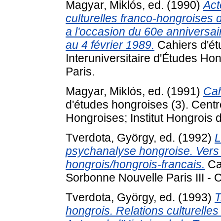
Magyar, Miklós
, ed. (1990)
Act
culturelles franco-hongroises 
a l'occasion du 60e anniversair
au 4 février 1989.
Cahiers d'ét
Interuniversitaire d'Études Hon
Paris.
Magyar, Miklós
, ed. (1991)
Cah
d'études hongroises (3). Centre
Hongroises; Institut Hongrois d
Tverdota, György
, ed. (1992)
L
psychanalyse hongroise. Vers 
hongrois/hongrois-francais.
Cah
Sorbonne Nouvelle Paris III - C
Tverdota, György
, ed. (1993)
T
hongrois. Relations culturelle