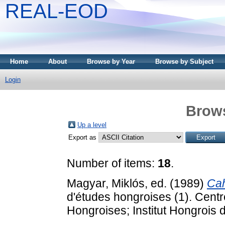
REAL-EOD
Home
About
Browse by Year
Browse by Subject
Login
Brows
Up a level
Export as
Number of items:
18
.
Magyar, Miklós
, ed. (1989)
Cah
d'études hongroises (1). Centre
Hongroises; Institut Hongrois d