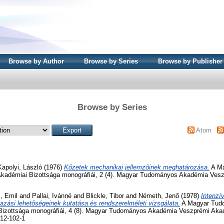
Browse by Author
Browse by Series
Browse by Publisher
Browse by Series
Atom
Kapolyi, László
(1976)
Kőzetek mechanikai jellemzőinek meghatározása.
A Ma
kadémiai Bizottsága monográfiái, 2 (4). Magyar Tudományos Akadémia Ves
i, Emil
and
Pallai, Ivánné
and
Blickle, Tibor
and
Németh, Jenő
(1978)
Intenzív
zási lehetőségeinek kutatása és rendszerelméleti vizsgálata.
A Magyar Tud
izottsága monográfiái, 4 (8). Magyar Tudományos Akadémia Veszprémi Akad
12-102-1