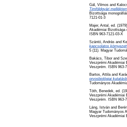
Gál, Vilmos
and
Kaloc
Timföldgyári mellékte
Bizottsága monográfiá
7121-01-3
Majer, Antal
, ed. (1979
Akadémiai Bizottsága 
ISBN 963-7121-03-X
Szántó, András
and
Ke
kapcsolatos környezet
5 (11). Magyar Tudom
Bakács, Tibor
and
Sze
Veszprémi Akadémiai B
Veszprém. ISBN 963-7
Bartos, Attila
and
Kará
orvosbiológiai kutatás
Tudományos Akadémia 
Tóth, Benedek
, ed. (1
Veszprémi Akadémiai B
Veszprém. ISBN 963-7
Láng, István
and
Berén
Magyar Tudományos Ak
Veszprémi Akadémiai 