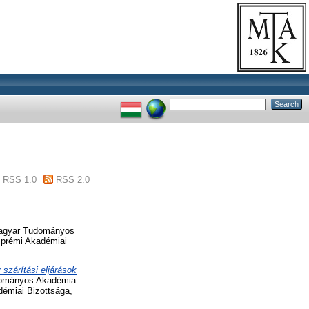
RSS 1.0
RSS 2.0
gyar Tudományos
zprémi Akadémiai
 szárítási eljárások
ományos Akadémia
émiai Bizottsága,