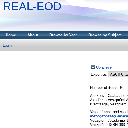
REAL-EOD
Home
About
Browse by Year
Browse by Subject
Login
Up a level
Export as
Number of items:
9
.
Asszonyi, Csaba
and
Akadémia Veszprémi A
Bizottsága, Veszprém.
Varga, János
and
Arad
mezőgazdasági alkalma
Veszprémi Akadémiai B
Veszprém. ISBN 963-7