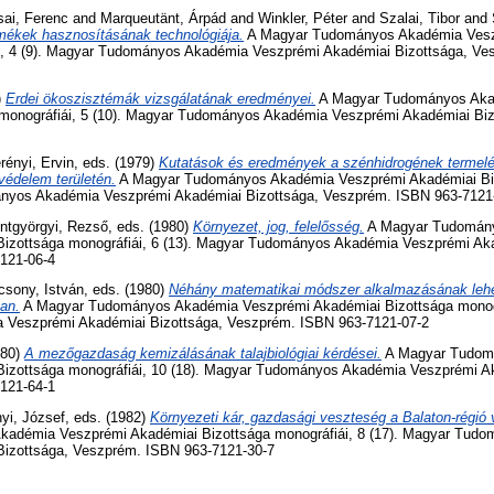
sai, Ferenc
and
Marqueutänt, Árpád
and
Winkler, Péter
and
Szalai, Tibor
and
rmékek hasznosításának technológiája.
A Magyar Tudományos Akadémia Vesz
i, 4 (9). Magyar Tudományos Akadémia Veszprémi Akadémiai Bizottsága, Ve
)
Erdei ökoszisztémák vizsgálatának eredményei.
A Magyar Tudományos Aka
monográfiái, 5 (10). Magyar Tudományos Akadémia Veszprémi Akadémiai Bi
rényi, Ervin
, eds. (1979)
Kutatások és eredmények a szénhidrogének termelés
védelem területén.
A Magyar Tudományos Akadémia Veszprémi Akadémiai Biz
ányos Akadémia Veszprémi Akadémiai Bizottsága, Veszprém. ISBN 963-7121
ntgyörgyi, Rezső
, eds. (1980)
Környezet, jog, felelősség.
A Magyar Tudomán
izottsága monográfiái, 6 (13). Magyar Tudományos Akadémia Veszprémi Aka
121-06-4
csony, István
, eds. (1980)
Néhány matematikai módszer alkalmazásának leh
ban.
A Magyar Tudományos Akadémia Veszprémi Akadémiai Bizottsága monográ
Veszprémi Akadémiai Bizottsága, Veszprém. ISBN 963-7121-07-2
980)
A mezőgazdaság kemizálásának talajbiológiai kérdései.
A Magyar Tudom
izottsága monográfiái, 10 (18). Magyar Tudományos Akadémia Veszprémi Ak
121-64-1
yi, József
, eds. (1982)
Környezeti kár, gazdasági veszteség a Balaton-régió v
adémia Veszprémi Akadémiai Bizottsága monográfiái, 8 (17). Magyar Tud
Bizottsága, Veszprém. ISBN 963-7121-30-7