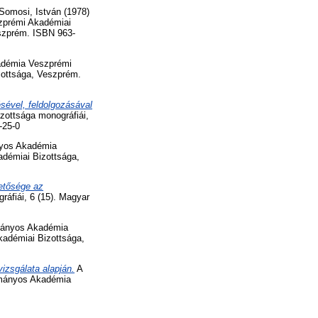
Somosi, István
(1978)
prémi Akadémiai
szprém. ISBN 963-
démia Veszprémi
zottsága, Veszprém.
ével, feldolgozásával
ottsága monográfiái,
-25-0
yos Akadémia
démiai Bizottsága,
etősége az
fiái, 6 (15). Magyar
ányos Akadémia
adémiai Bizottsága,
izsgálata alapján.
A
ományos Akadémia