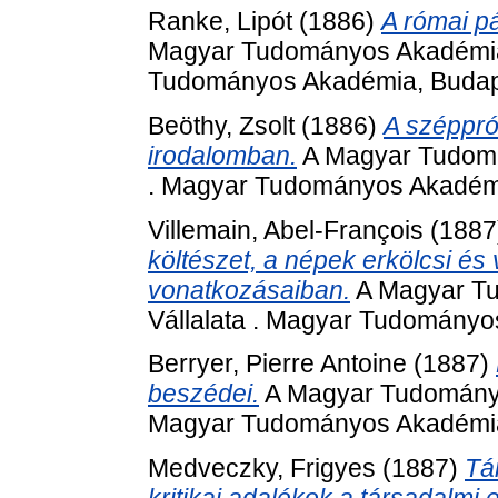
Ranke, Lipót
(1886)
A római p
Magyar Tudományos Akadémia 
Tudományos Akadémia, Budap
Beöthy, Zsolt
(1886)
A széppró
irodalomban.
A Magyar Tudomá
. Magyar Tudományos Akadémi
Villemain, Abel-François
(1887
költészet, a népek erkölcsi és
vonatkozásaiban.
A Magyar T
Vállalata . Magyar Tudományo
Berryer, Pierre Antoine
(1887)
beszédei.
A Magyar Tudományo
Magyar Tudományos Akadémia
Medveczky, Frigyes
(1887)
Tá