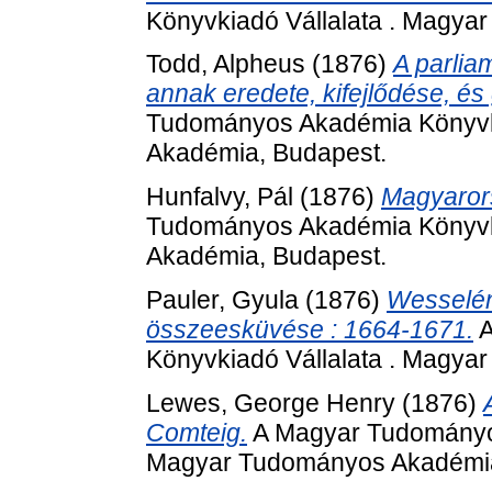
Könyvkiadó Vállalata . Magya
Todd, Alpheus
(1876)
A parlia
annak eredete, kifejlődése, és
Tudományos Akadémia Könyvki
Akadémia, Budapest.
Hunfalvy, Pál
(1876)
Magyaror
Tudományos Akadémia Könyvki
Akadémia, Budapest.
Pauler, Gyula
(1876)
Wesselén
összeesküvése : 1664-1671.
A
Könyvkiadó Vállalata . Magya
Lewes, George Henry
(1876)
Comteig.
A Magyar Tudományos
Magyar Tudományos Akadémia