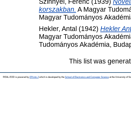
Szinnyei, Ferenc
(1939)
Novel
korszakban.
A Magyar Tudomán
Magyar Tudományos Akadémia
Hekler, Antal
(1942)
Hekler Ant
Magyar Tudományos Akadémia 
Tudományos Akadémia, Budap
This list was genera
REAL-EOD is powered by
EPrints 3
which is developed by the
School of Electronics and Computer Science
at the University of 