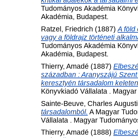
kritikai adalékok a társadalmi
Tudományos Akadémia Könyvki
Akadémia, Budapest.
Ratzel, Friedrich
(1887)
A föld
vagy a földrajz történeti alka
Tudományos Akadémia Könyvki
Akadémia, Budapest.
Thierry, Amadé
(1887)
Elbeszé
században : Aranyszájú Szent
keresztyén társadalom keleten
Könyvkiadó Vállalata . Magya
Sainte-Beuve, Charles August
társadalomból.
A Magyar Tudo
Vállalata . Magyar Tudományo
Thierry, Amadé
(1888)
Elbeszé