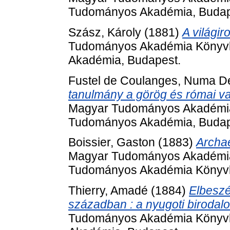
Tudományos Akadémia, Budap
Szász, Károly
(1881)
A világi
Tudományos Akadémia Könyvki
Akadémia, Budapest.
Fustel de Coulanges, Numa D
tanulmány a görög és római val
Magyar Tudományos Akadémia 
Tudományos Akadémia, Budap
Boissier, Gaston
(1883)
Archae
Magyar Tudományos Akadémia 
Tudományos Akadémia Könyvki
Thierry, Amadé
(1884)
Elbeszé
században : a nyugoti birodal
Tudományos Akadémia Könyvki