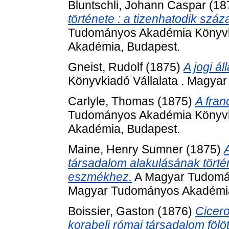
Bluntschli, Johann Caspar
(18
története : a tizenhatodik száza
Tudományos Akadémia Könyvki
Akadémia, Budapest.
Gneist, Rudolf
(1875)
A jogi ál
Könyvkiadó Vállalata . Magya
Carlyle, Thomas
(1875)
A fran
Tudományos Akadémia Könyvki
Akadémia, Budapest.
Maine, Henry Sumner
(1875)
társadalom alakulásának történ
eszmékhez.
A Magyar Tudomán
Magyar Tudományos Akadémia
Boissier, Gaston
(1876)
Cicero
korabeli római társadalom fölöt