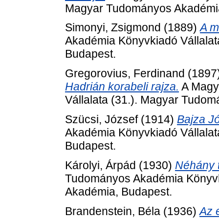
Magyar Tudományos Akadémia
Simonyi, Zsigmond
(1889)
A m
Akadémia Könyvkiadó Vállala
Budapest.
Gregorovius, Ferdinand
(1897
Hadrián korabeli rajza.
A Magy
Vállalata (31.). Magyar Tudo
Szücsi, József
(1914)
Bajza Jó
Akadémia Könyvkiadó Vállala
Budapest.
Károlyi, Árpád
(1930)
Néhány t
Tudományos Akadémia Könyvki
Akadémia, Budapest.
Brandenstein, Béla
(1936)
Az 