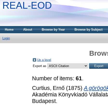
REAL-EOD
Home
About
Browse by Year
Browse by Subject
Login
Brows
Up a level
Export as
Number of items:
61
.
Curtius, Ernő
(1875)
A görögök
Akadémia Könyvkiadó Vállala
Budapest.