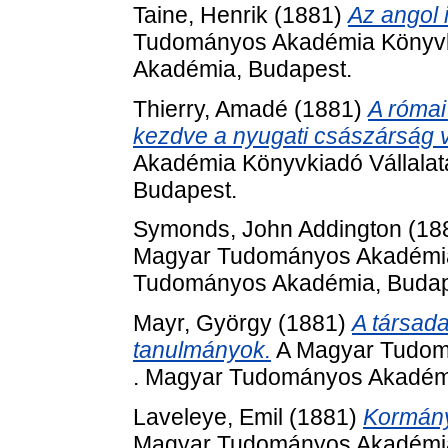
Taine, Henrik
(1881)
Az angol 
Tudományos Akadémia Könyvki
Akadémia, Budapest.
Thierry, Amadé
(1881)
A római
kezdve a nyugati császárság 
Akadémia Könyvkiadó Vállala
Budapest.
Symonds, John Addington
(18
Magyar Tudományos Akadémia 
Tudományos Akadémia, Budap
Mayr, György
(1881)
A társada
tanulmányok.
A Magyar Tudomá
. Magyar Tudományos Akadémi
Laveleye, Emil
(1881)
Kormány
Magyar Tudományos Akadémia 