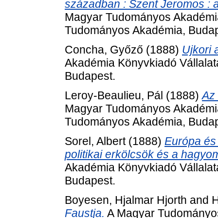
században : Szent Jeromos : 
Magyar Tudományos Akadémia 
Tudományos Akadémia, Budap
Concha, Győző
(1888)
Ujkori
Akadémia Könyvkiadó Vállala
Budapest.
Leroy-Beaulieu, Pál
(1888)
Az 
Magyar Tudományos Akadémia 
Tudományos Akadémia, Budap
Sorel, Albert
(1888)
Európa és 
politikai erkölcsök és a hagy
Akadémia Könyvkiadó Vállala
Budapest.
Boyesen, Hjalmar Hjorth
and
H
Faustja.
A Magyar Tudományos 