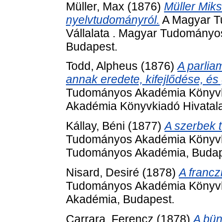
Müller, Max
(1876)
Müller Miks
nyelvtudományról.
A Magyar T
Vállalata . Magyar Tudományo
Budapest.
Todd, Alpheus
(1876)
A parlia
annak eredete, kifejlődése, és
Tudományos Akadémia Könyvki
Akadémia Könyvkiadó Hivatala
Kállay, Béni
(1877)
A szerbek t
Tudományos Akadémia Könyvki
Tudományos Akadémia, Budap
Nisard, Desiré
(1878)
A francz
Tudományos Akadémia Könyvki
Akadémia, Budapest.
Carrara, Ferencz
(1878)
A bün