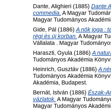
Dante, Alighieri
(1885)
Dante Al
commedia.
A Magyar Tudomány
Magyar Tudományos Akadémia
Gide, Pál
(1886)
A nők joga : 
régi és új korban.
A Magyar Tu
Vállalata . Magyar Tudományo
Haraszti, Gyula
(1886)
A natur
Tudományos Akadémia Könyvkia
Heinrich, Gusztáv
(1886)
A né
Tudományos Akadémia Könyvki
Akadémia, Budapest.
Bernát, István
(1886)
Észak-Am
vázlatok.
A Magyar Tudományos
Magyar Tudományos Akadémia