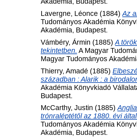
Akadémia, Budapest.
Lavergne, Léonce
(1884)
Az a
Tudományos Akadémia Könyvki
Akadémia, Budapest.
Vámbéry, Ármin
(1885)
A török
tekintetben.
A Magyar Tudomány
Magyar Tudományos Akadémia
Thierry, Amadé
(1885)
Elbeszé
században : Alarik : a birodal
Akadémia Könyvkiadó Vállala
Budapest.
McCarthy, Justin
(1885)
Anglia
trónraléptétől az 1880. évi ált
Tudományos Akadémia Könyvki
Akadémia, Budapest.