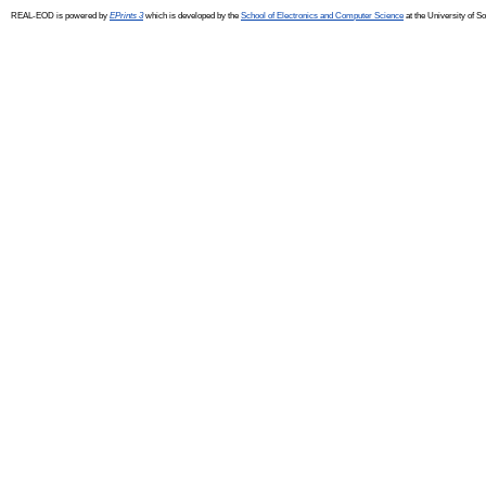
REAL-EOD is powered by
EPrints 3
which is developed by the
School of Electronics and Computer Science
at the University of 