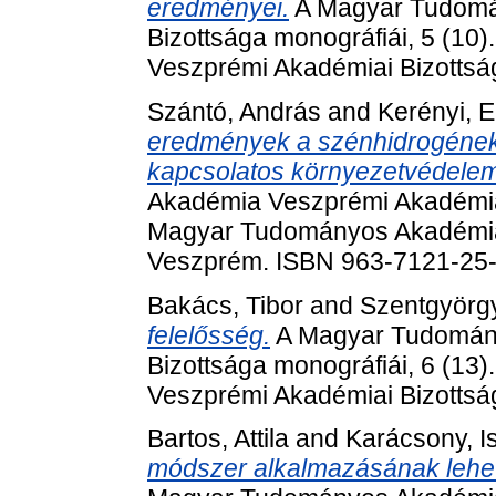
eredményei.
A Magyar Tudomá
Bizottsága monográfiái, 5 (1
Veszprémi Akadémiai Bizotts
Szántó, András
and
Kerényi, E
eredmények a szénhidrogének 
kapcsolatos környezetvédelem 
Akadémia Veszprémi Akadémiai 
Magyar Tudományos Akadémia 
Veszprém. ISBN 963-7121-25
Bakács, Tibor
and
Szentgyörg
felelősség.
A Magyar Tudomán
Bizottsága monográfiái, 6 (1
Veszprémi Akadémiai Bizotts
Bartos, Attila
and
Karácsony, I
módszer alkalmazásának lehet