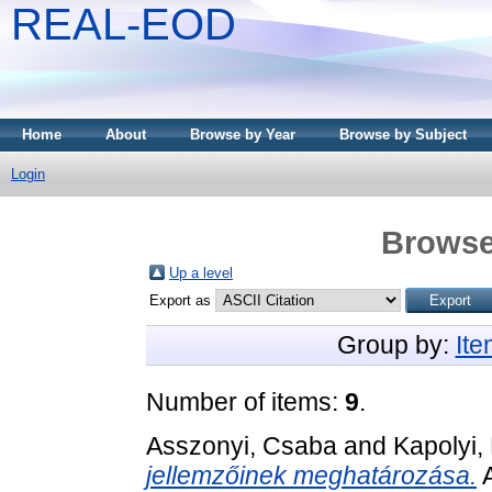
REAL-EOD
Home
About
Browse by Year
Browse by Subject
Login
Browse
Up a level
Export as
Group by:
It
Number of items:
9
.
Asszonyi, Csaba
and
Kapolyi,
jellemzőinek meghatározása.
A