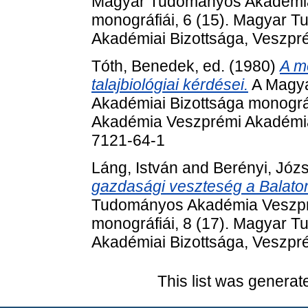
Magyar Tudományos Akadémia
monográfiái, 6 (15). Magyar
Akadémiai Bizottsága, Veszp
Tóth, Benedek
, ed. (1980)
A m
talajbiológiai kérdései.
A Magya
Akadémiai Bizottsága monográ
Akadémia Veszprémi Akadémia
7121-64-1
Láng, István
and
Berényi, Józs
gazdasági veszteség a Balaton
Tudományos Akadémia Veszpr
monográfiái, 8 (17). Magyar
Akadémiai Bizottsága, Veszp
This list was genera