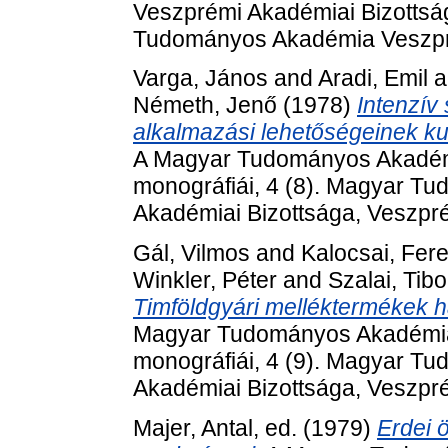
Veszprémi Akadémiai Bizottság
Tudományos Akadémia Veszpré
Varga, János
and
Aradi, Emil
a
Németh, Jenő
(1978)
Intenzív
alkalmazási lehetőségeinek kut
A Magyar Tudományos Akadémi
monográfiái, 4 (8). Magyar 
Akadémiai Bizottsága, Veszp
Gál, Vilmos
and
Kalocsai, Fer
Winkler, Péter
and
Szalai, Tibo
Timföldgyári melléktermékek h
Magyar Tudományos Akadémia
monográfiái, 4 (9). Magyar 
Akadémiai Bizottsága, Veszp
Majer, Antal
, ed. (1979)
Erdei 