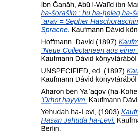
Ibn Ğanāḥ, Abū l-Walīd ibn M
ha-šorašim : hu ha-ḥeleq ha-š
`arav = Sepher Haschoraschim
Sprache.
Kaufmann Dávid könyvt
Hoffmann, David
(1897)
Kaufma
"Neue Collectaneen aus einer
Kaufmann Dávid könyvtárából . 
UNSPECIFIED, ed. (1897)
Kau
Kaufmann Dávid könyvtárából . 
Aharon ben Ya`aqov (ha-Kohen
’Orḥot ḥayyim.
Kaufmann Dávid 
Yehudah ha-Levi,
(1903)
Kauf
Hasan Jehuda ha-Levi.
Kaufma
Berlin.