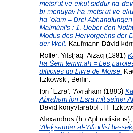
metsi’ut ve-eiḵut siddur ha-d
bi-meḥuyav ha-metsiʼut ve-eḵu
ha-ʻolam = Drei Abhandlungen
Maimûni’s : 1. Ueber den Noth
Modus des Hervorgehns der Di
der Welt.
Kaufmann Dávid könyvt
Roller, Yitsḥaq ’Aizaq
(1881)
K
ha-Šem temimah = Les paroles
difficiles du Livre de Moïse.
Kau
Itzkowski, Berlin.
Ibn `Ezra’, ’Avraham
(1886)
Ka
Abraham ibn Esra mit seiner Al
Dávid könyvtárából . H. Itzkows
Alexandros (ho Aphrodisieus)
’Aleḵsander al-’Afrodisi ba-s