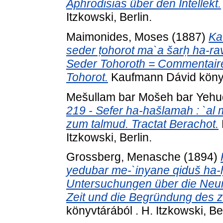
Aphrodisias über den Intellekt.
Itzkowski, Berlin.
Maimonides, Moses
(1887)
Ka
seder ṭohorot ma`a šarḥ ha-
Seder Tohoroth = Commentaire
Tohorot.
Kaufmann Dávid könyvtá
Mešullam bar Mošeh bar Yehu
219 - Sefer ha-hašlamah : `al
zum talmud. Tractat Berachot.
Itzkowski, Berlin.
Grossberg, Menasche
(1894)
yedubar me-`inyane qiduš ha-ḥ
Untersuchungen über die Neu
Zeit und die Begründung des z
könyvtárából . H. Itzkowski, Ber