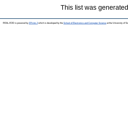
This list was generate
REAL-EOD is powered by
EPrints 3
which is developed by the
School of Electronics and Computer Science
at the University of 