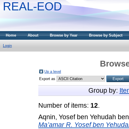
REAL-EOD
Home
About
Browse by Year
Browse by Subject
Login
Browse
Up a level
Export as
Group by:
It
Number of items:
12
.
Aqnin, Yosef ben Yehudah ben
Ma’amar R. Yosef ben Yehud