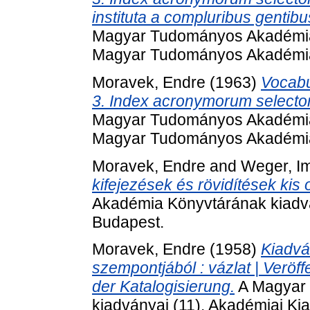
instituta a compluribus gentib
Magyar Tudományos Akadémia 
Magyar Tudományos Akadémia
Moravek, Endre
(1963)
Vocabu
3. Index acronymorum selector
Magyar Tudományos Akadémia 
Magyar Tudományos Akadémia
Moravek, Endre
and
Weger, I
kifejezések és rövidítések kis 
Akadémia Könyvtárának kiadvá
Budapest.
Moravek, Endre
(1958)
Kiadvá
szempontjából : vázlat | Verö
der Katalogisierung.
A Magyar
kiadványai (11). Akadémiai Ki