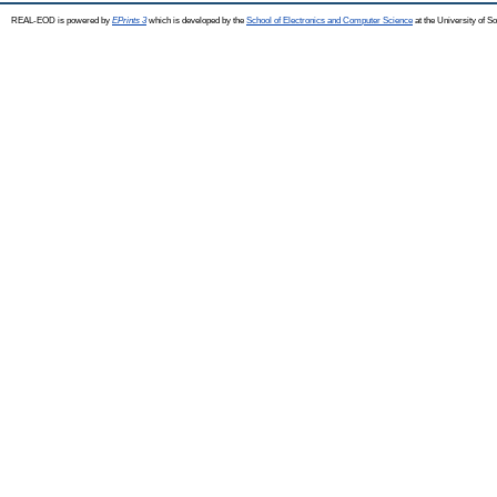
REAL-EOD is powered by
EPrints 3
which is developed by the
School of Electronics and Computer Science
at the University of 