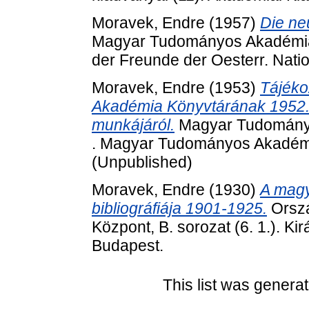
Moravek, Endre
(1957)
Die ne
Magyar Tudományos Akadémia 
der Freunde der Oesterr. Natio
Moravek, Endre
(1953)
Tájéko
Akadémia Könyvtárának 1952. 
munkájáról.
Magyar Tudományos
. Magyar Tudományos Akadémi
(Unpublished)
Moravek, Endre
(1930)
A magy
bibliográfiája 1901-1925.
Orszá
Központ, B. sorozat (6. 1.). K
Budapest.
This list was genera