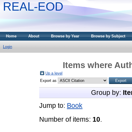
REAL-EOD
Home
About
Browse by Year
Browse by Subject
Login
Items where Auth
Up a level
Export as
Group by:
It
Jump to:
Book
Number of items:
10
.