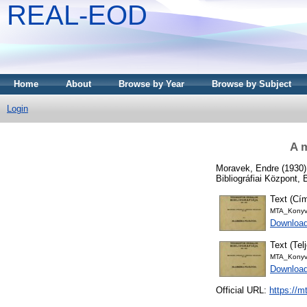
REAL-EOD
Home
About
Browse by Year
Browse by Subject
Login
A m
Moravek, Endre
(1930
Bibliográfiai Központ,
Text (Cím
MTA_Konyv
Download
Text (Tel
MTA_Konyv
Downloa
Official URL:
https://m