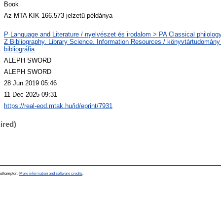
Book
Az MTA KIK 166.573 jelzetű példánya
P Language and Literature / nyelvészet és irodalom > PA Classical philology 
Z Bibliography. Library Science. Information Resources / könyvtártudomány
bibliográfia
ALEPH SWORD
ALEPH SWORD
28 Jun 2019 05:46
11 Dec 2025 09:31
https://real-eod.mtak.hu/id/eprint/7931
ired)
Southampton.
More information and software credits
.