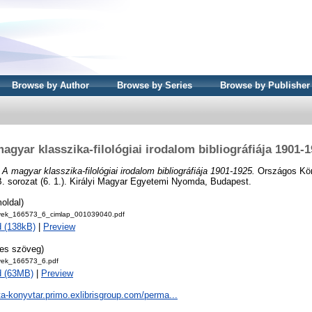
Browse by Author
Browse by Series
Browse by Publisher
agyar klasszika-filológiai irodalom bibliográfiája 1901-
)
A magyar klasszika-filológiai irodalom bibliográfiája 1901-1925.
Országos Kön
 B. sorozat (6. 1.). Királyi Magyar Egyetemi Nyomda, Budapest.
oldal)
ek_166573_6_cimlap_001039040.pdf
 (138kB)
|
Preview
jes szöveg)
ek_166573_6.pdf
d (63MB)
|
Preview
ta-konyvtar.primo.exlibrisgroup.com/perma...