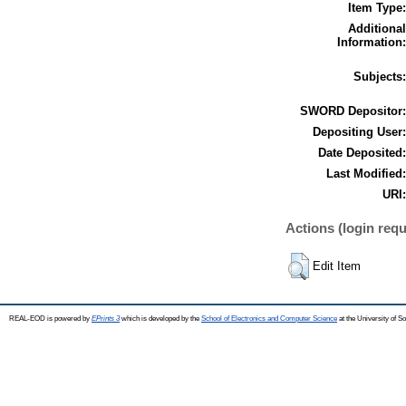
Item Type:
Additional
Information:
Subjects:
SWORD Depositor:
Depositing User:
Date Deposited:
Last Modified:
URI:
Actions (login requ
Edit Item
REAL-EOD is powered by
EPrints 3
which is developed by the
School of Electronics and Computer Science
at the University of 