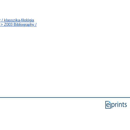
/ klasszika-filológia
 > Z003 Bibliography /