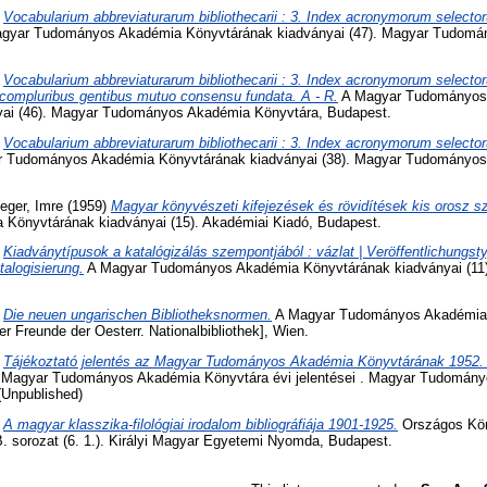
)
Vocabularium abbreviaturarum bibliothecarii : 3. Index acronymorum selectoru
gyar Tudományos Akadémia Könyvtárának kiadványai (47). Magyar Tudomá
)
Vocabularium abbreviaturarum bibliothecarii : 3. Index acronymorum selectoru
a compluribus gentibus mutuo consensu fundata. A - R.
A Magyar Tudományos
yai (46). Magyar Tudományos Akadémia Könyvtára, Budapest.
)
Vocabularium abbreviaturarum bibliothecarii : 3. Index acronymorum selectoru
 Tudományos Akadémia Könyvtárának kiadványai (38). Magyar Tudományos
eger, Imre
(1959)
Magyar könyvészeti kifejezések és rövidítések kis orosz sz
Könyvtárának kiadványai (15). Akadémiai Kiadó, Budapest.
)
Kiadványtípusok a katalógizálás szempontjából : vázlat | Veröffentlichungs
alogisierung.
A Magyar Tudományos Akadémia Könyvtárának kiadványai (11)
)
Die neuen ungarischen Bibliotheksnormen.
A Magyar Tudományos Akadémia
er Freunde der Oesterr. Nationalbibliothek], Wien.
)
Tájékoztató jelentés az Magyar Tudományos Akadémia Könyvtárának 1952. é
Magyar Tudományos Akadémia Könyvtára évi jelentései . Magyar Tudomán
(Unpublished)
)
A magyar klasszika-filológiai irodalom bibliográfiája 1901-1925.
Országos Kön
 B. sorozat (6. 1.). Királyi Magyar Egyetemi Nyomda, Budapest.