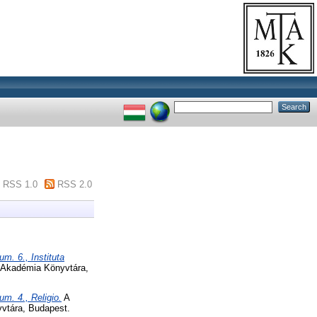
RSS 1.0
RSS 2.0
m. 6., Instituta
Akadémia Könyvtára,
m. 4., Religio.
A
vtára, Budapest.