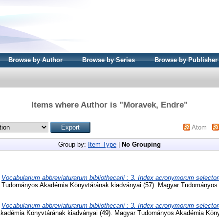
Browse by Author
Browse by Series
Browse by Publisher
Items where Author is "
Moravek, Endre
"
Atom
Group by:
Item Type
|
No Grouping
)
Vocabularium abbreviaturarum bibliothecarii : 3. Index acronymorum selectoru
 Tudományos Akadémia Könyvtárának kiadványai (57). Magyar Tudományos 
)
Vocabularium abbreviaturarum bibliothecarii : 3. Index acronymorum selectoru
adémia Könyvtárának kiadványai (49). Magyar Tudományos Akadémia Köny