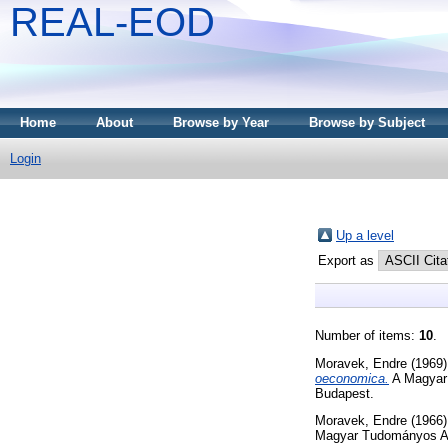
REAL-EOD
Home
About
Browse by Year
Browse by Subject
Login
Up a level
Export as
Number of items:
10
.
Moravek, Endre
(1969
oeconomica.
A Magyar
Budapest.
Moravek, Endre
(1966
Magyar Tudományos Ak