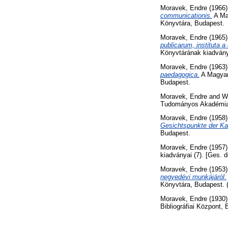
Moravek, Endre
(1966
communicationis.
A Ma
Könyvtára, Budapest.
Moravek, Endre
(1965
publicarum, instituta 
Könyvtárának kiadván
Moravek, Endre
(1963
paedagogica.
A Magyar
Budapest.
Moravek, Endre
and
W
Tudományos Akadémia 
Moravek, Endre
(1958
Gesichtspunkte der Kat
Budapest.
Moravek, Endre
(1957
kiadványai (7). [Ges. d
Moravek, Endre
(1953
negyedévi munkájáról.
Könyvtára, Budapest. 
Moravek, Endre
(1930
Bibliográfiai Központ,