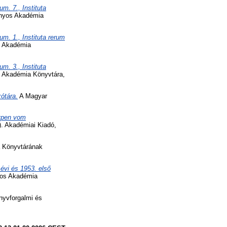
m. 7., Instituta
nyos Akadémia
m. 1., Instituta rerum
 Akadémia
m. 3., Instituta
 Akadémia Könyvtára,
ótára.
A Magyar
typen vom
. Akadémiai Kiadó,
 Könyvtárának
vi és 1953. első
yos Akadémia
yvforgalmi és