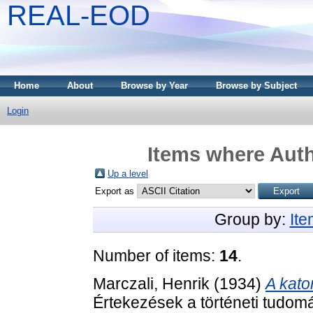
REAL-EOD
Home
About
Browse by Year
Browse by Subject
Login
Items where Auth
Up a level
Export as
Group by:
It
Number of items:
14
.
Marczali, Henrik
(1934)
A kato
Értekezések a történeti tudom