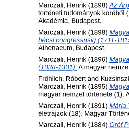
Marczali, Henrik
(1898)
Az Árp
történeti tudományok köréből
Akadémia, Budapest.
Marczali, Henrik
(1898)
Magyar
bécsi congressusig (1711-181
Athenaeum, Budapest.
Marczali, Henrik
(1896)
Magyar
(1038-1301).
A magyar nemzet 
Frőhlich, Róbert
and
Kuzsinszk
Marczali, Henrik
(1895)
Magyar
magyar nemzet története (1).
Marczali, Henrik
(1891)
Mária 
életrajzok (18). Magyar Történ
Marczali, Henrik
(1884)
Gróf P