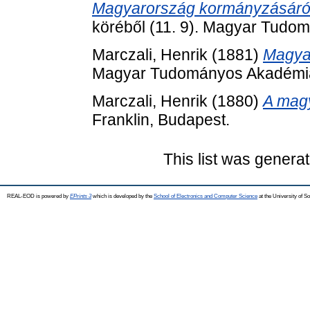
Magyarország kormányzásáró
köréből (11. 9). Magyar Tudo
Marczali, Henrik
(1881)
Magyar
Magyar Tudományos Akadémia
Marczali, Henrik
(1880)
A magy
Franklin, Budapest.
This list was genera
REAL-EOD is powered by
EPrints 3
which is developed by the
School of Electronics and Computer Science
at the University of 