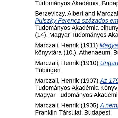
Tudományos Akadémia, Budap
Berzeviczy, Albert
and
Marczal
Pulszky Ferencz százados em
Tudományos Akadémia elhunyt t
(14). Magyar Tudományos Aka
Marczali, Henrik
(1911)
Magyar
könyvtára (10.). Athenaeum, B
Marczali, Henrik
(1910)
Ungari
Tübingen.
Marczali, Henrik
(1907)
Az 179
Tudományos Akadémia Könyvkia
Magyar Tudományos Akadémia
Marczali, Henrik
(1905)
A nemz
Franklin-Társulat, Budapest.