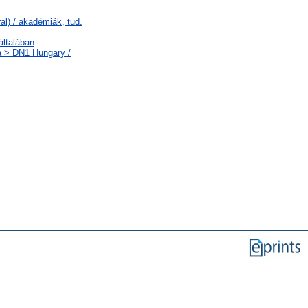
l) / akadémiák, tud.
általában
a > DN1 Hungary /