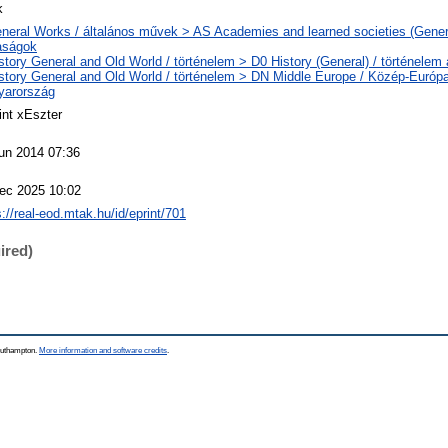
k
neral Works / általános művek > AS Academies and learned societies (Genera
aságok
story General and Old World / történelem > D0 History (General) / történelem 
story General and Old World / történelem > DN Middle Europe / Közép-Európ
yarország
int xEszter
un 2014 07:36
ec 2025 10:02
s://real-eod.mtak.hu/id/eprint/701
ired)
Southampton.
More information and software credits
.