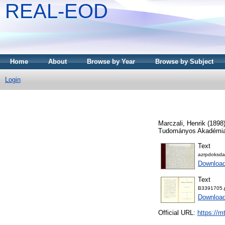
REAL-EOD
Home
About
Browse by Year
Browse by Subject
Login
Marczali, Henrik
(1898
Tudományos Akadémia
Text
azrpdoksda
Downloa
Text
B3391705.
Downloa
Official URL:
https://m