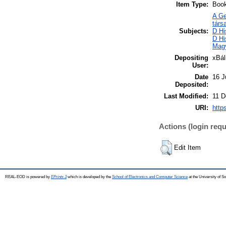
Item Type:
Boo
A Ge
társ
Subjects:
D Hi
D Hi
Mag
Depositing
xBál
User:
Date
16 J
Deposited:
Last Modified:
11 D
URI:
http
Actions (login requ
Edit Item
REAL-EOD is powered by
EPrints 3
which is developed by the
School of Electronics and Computer Science
at the University of 