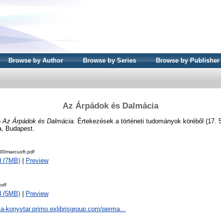
Browse by Author
Browse by Series
Browse by Publisher
Az Árpádok és Dalmácia
)
Az Árpádok és Dalmácia.
Értekezések a történeti tudományok köréből (17. 
, Budapest.
00marcuoft.pdf
d (7MB)
|
Preview
pdf
d (5MB)
|
Preview
ta-konyvtar.primo.exlibrisgroup.com/perma...