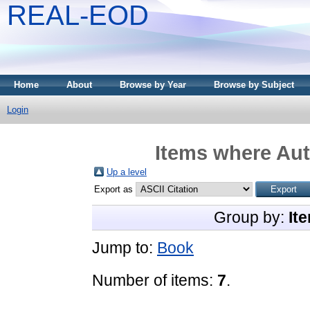
REAL-EOD
Home
About
Browse by Year
Browse by Subject
Login
Items where Aut
Up a level
Export as
Group by:
It
Jump to:
Book
Number of items:
7
.