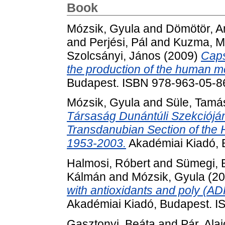
Book
Mózsik, Gyula
and
Dömötör, A
and
Perjési, Pál
and
Kuzma, M
Szolcsányi, János
(2009)
Caps
the production of the human m
Budapest. ISBN 978-963-05-8
Mózsik, Gyula
and
Süle, Tamá
Társaság Dunántúli Szekciójána
Transdanubian Section of the H
1953-2003.
Akadémiai Kiadó, 
Halmosi, Róbert
and
Sümegi, 
Kálmán
and
Mózsik, Gyula
(20
with antioxidants and poly (AD
Akadémiai Kiadó, Budapest. 
Gasztonyi, Beáta
and
Pár, Ala