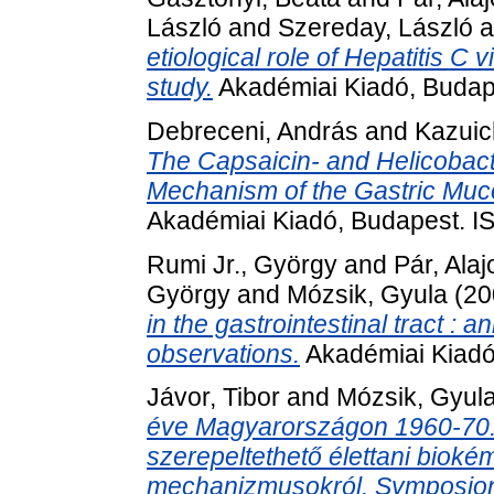
László
and
Szereday, László
a
etiological role of Hepatitis C 
study.
Akadémiai Kiadó, Budap
Debreceni, András
and
Kazuic
The Capsaicin- and Helicobact
Mechanism of the Gastric Muc
Akadémiai Kiadó, Budapest. 
Rumi Jr., György
and
Pár, Alaj
György
and
Mózsik, Gyula
(20
in the gastrointestinal tract 
observations.
Akadémiai Kiadó
Jávor, Tibor
and
Mózsik, Gyul
éve Magyarországon 1960-70. 
szerepeltethető élettani bioké
mechanizmusokról. Symposion