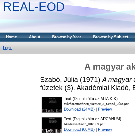
REAL-EOD
Home
About
Browse by Year
Browse by Subject
Login
A magyar ak
Szabó, Júlia
(1971)
A magyar a
füzetek (3). Akadémiai Kiadó,
Text (Digitalizálta az MTA KIK)
Művészettörténeti_füzetek_3_Szabó_Júlia.pdf
Download (24MB)
|
Preview
Text (Digitalizálta az ARCANUM)
AkademiaiKiado_002889.pdf
Download (60MB)
|
Preview