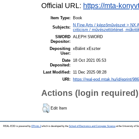
Official URL:
https://mta-konyv
Item Type:
Book
N Fine Arts / képzőművészet > NX Ar
Subjects:
criticism / művészettörténet, műkriti
SWORD
ALEPH SWORD
Depositor:
Depositing
xBálint xEszter
User:
Date
18 Oct 2021 05:53
Deposited:
Last Modified:
11 Dec 2025 08:28
URI:
https://real-eod.mtak.hu/id/eprint/98
Actions (login required)
Edit Item
REAL-EOD is powered by
EPrints 3
which is developed by the
School of Electronics and Computer Science
at the University of 