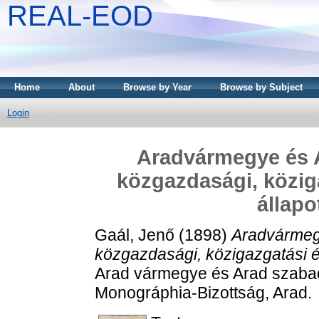
REAL-EOD
Home
About
Browse by Year
Browse by Subject
Login
Aradvármegye és A
közgazdasági, közig
állapo
Gaál, Jenő
(1898)
Aradvármegy
közgazdasági, közigazgatási é
Arad vármegye és Arad szabad 
Monográphia-Bizottság, Arad.