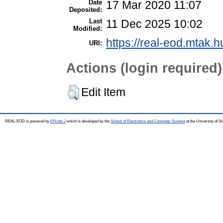
Date
17 Mar 2020 11:07
Deposited:
Last
11 Dec 2025 10:02
Modified:
https://real-eod.mtak.h
URI:
Actions (login required)
Edit Item
REAL-EOD is powered by
EPrints 3
which is developed by the
School of Electronics and Computer Science
at the University of 