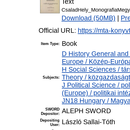
Text
CsaladHely_MonografiaMegy
Download (50MB)
|
Pr
Official URL:
https://mta-konyv
Book
Item Type:
D History General and
Europe / Közép-Európ
H Social Sciences / 
Theory / közgazdasá
Subjects:
J Political Science / pol
(Europe) / politikai i
JN18 Hungary / Magya
SWORD
ALEPH SWORD
Depositor:
Depositing
László Sallai-Tóth
User: