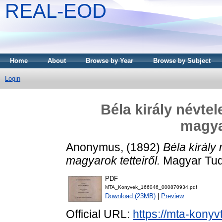
REAL-EOD
Home
About
Browse by Year
Browse by Subject
Login
Béla király névte
magyar
Anonymus,
(1892)
Béla király
magyarok tetteiről.
Magyar Tud
PDF
MTA_Konyvek_166046_000870934.pdf
Download (23MB)
|
Preview
Official URL:
https://mta-konyv