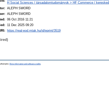
cts:
H Social Sciences / társadalomtudományok > HF Commerce / kereske
or:
ALEPH SWORD
ser:
ALEPH SWORD
ted:
06 Oct 2016 11:21
ied:
11 Dec 2025 09:20
URI:
https://real-eod.mtak.hu/id/eprint/3519
ired)
Southampton.
More information and software credits
.