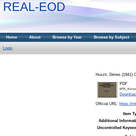
REAL-EOD
Home
About
Browse by Year
Browse by Subject
Login
Huszti, Dénes
(1941)
O
PDF
MTA_Konyv
Downloa
Official URL:
https://m
Item T
Additional Informat
Uncontrolled Keywo