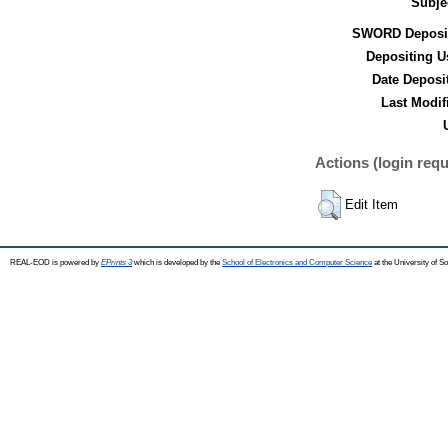
Subje
SWORD Deposit
Depositing U
Date Deposi
Last Modif
Actions (login requ
Edit Item
REAL-EOD is powered by
EPrints 3
which is developed by the
School of Electronics and Computer Science
at the University of 