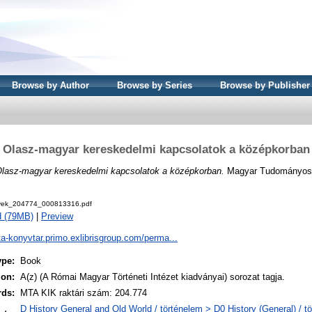
Browse by Author
Browse by Series
Browse by Publisher
Olasz-magyar kereskedelmi kapcsolatok a középkorban
lasz-magyar kereskedelmi kapcsolatok a középkorban.
Magyar Tudományos 
ek_204774_000813316.pdf
d (79MB)
|
Preview
ta-konyvtar.primo.exlibrisgroup.com/perma...
ype:
Book
ion:
A(z) (A Római Magyar Történeti Intézet kiadványai) sorozat tagja.
rds:
MTA KIK raktári szám: 204.774
D History General and Old World / történelem > D0 History (General) / t