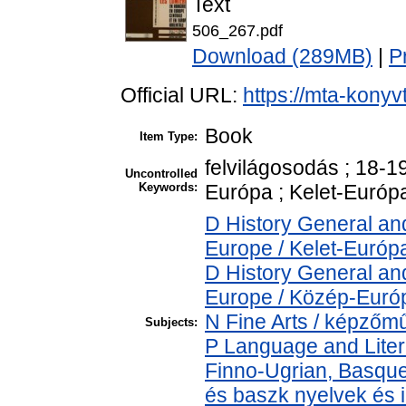
Text
506_267.pdf
Download (289MB)
|
P
Official URL:
https://mta-konyv
Book
Item Type:
felvilágosodás ; 18-
Uncontrolled
Keywords:
Európa ; Kelet-Európ
D History General an
Europe / Kelet-Európ
D History General an
Europe / Közép-Euró
N Fine Arts / képzőmű
Subjects:
P Language and Liter
Finno-Ugrian, Basque 
és baszk nyelvek és