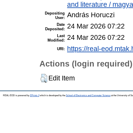
and literature / magy
Depositing
András Horuczi
User:
Date
24 Mar 2026 07:22
Deposited:
Last
24 Mar 2026 07:22
Modified:
https://real-eod.mtak.
URI:
Actions (login required)
Edit Item
REAL-EOD is powered by
EPrints 3
which is developed by the
School of Electronics and Computer Science
at the University of 