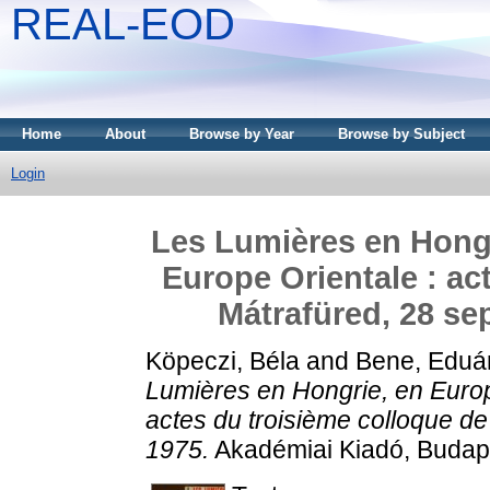
REAL-EOD
Home
About
Browse by Year
Browse by Subject
Login
Les Lumières en Hongr
Europe Orientale : ac
Mátrafüred, 28 se
Köpeczi, Béla
and
Bene, Eduá
Lumières en Hongrie, en Europ
actes du troisième colloque de
1975.
Akadémiai Kiadó, Budap