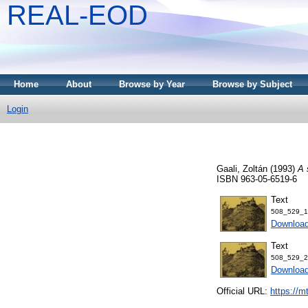
REAL-EOD
Home
About
Browse by Year
Browse by Subject
Login
Gaali, Zoltán
(1993)
A 
ISBN 963-05-6519-6
Text
508_529_1
Downloa
Text
508_529_2
Downloa
Official URL:
https://m