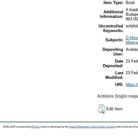
Item Type:
Book
A kiad
Additional
Budape
Information:
963 05
Uncontrolled
erődíté
Keywords:
D Hist
Subjects:
Magya
Depositing
András
User:
Date
23 Feb
Deposited:
Last
23 Feb
Modified:
URI:
https:/
Actions (login requ
Edit Item
REAL-EOD is powered by
EPrints 3
which is developed by the
School of Electronics and Computer Science
at the University of 