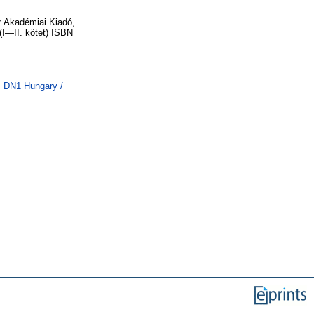
az Akadémiai Kiadó,
I—II. kötet) ISBN
> DN1 Hungary /