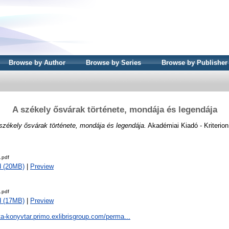
Browse by Author
Browse by Series
Browse by Publisher
A székely ősvárak története, mondája és legendája
székely ősvárak története, mondája és legendája.
Akadémiai Kiadó - Kriterion
.pdf
d (20MB)
|
Preview
.pdf
d (17MB)
|
Preview
ta-konyvtar.primo.exlibrisgroup.com/perma...