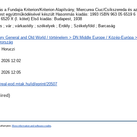
ás a Fundajia Kriterion/Kriterion Alapítvány, Miercurea Ciuc/Csíkszereda és 
st együttműködésével készült Hasonmás kiadás: 1993 ISBN 963 05 6519 6 (
 6520 X (I. kötet) Első kiadás: Budapest, 1938
s ; vár ; várkastély ; székelyek ; Erdély ; Székelyföld ; Barcaság
ory General and Old World / történelem > DN Middle Europe / Közép-Európa 
rország
 Horuczi
 2026 12:02
 2026 12:05
/real-eod.mtak.hu/id/eprint/20507
ired)
Southampton.
More information and software credits
.