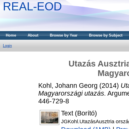
REAL-EOD
Home
About
Browse by Year
Browse by Subject
Login
Utazás Ausztria
Magyaro
Kohl, Johann Georg
(2014)
Ut
Magyarországi utazás.
Argume
446-729-8
Text (Borító)
JGKohl.UtazásAusztria ország