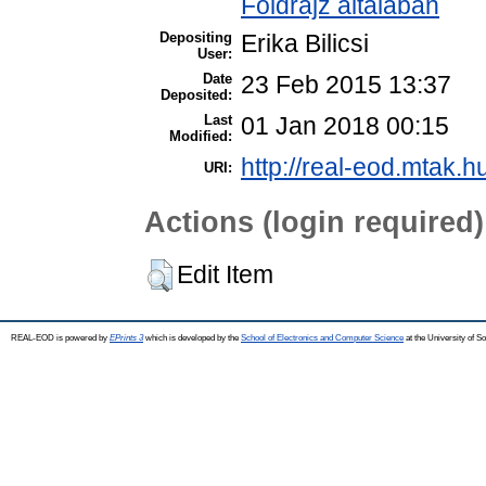
Földrajz általában
Depositing
Erika Bilicsi
User:
Date
23 Feb 2015 13:37
Deposited:
Last
01 Jan 2018 00:15
Modified:
http://real-eod.mtak.h
URI:
Actions (login required)
Edit Item
REAL-EOD is powered by
EPrints 3
which is developed by the
School of Electronics and Computer Science
at the University of 