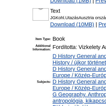
Download (1MB)
|
Pre
Text
JGKohl.UtazásAusztria ország
Download (10MB)
|
Pr
Book
Item Type:
Additional
Fordította: Vizkelety 
Information:
D History General an
History / újkor történe
D History General and
Europe / Közép-Euró
D History General and
Subjects:
Europe / Közép-Euró
G Geography. Anthropo
antropológia, kikapcs